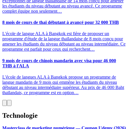
exceptionnel de langue thaïlandaise de 14 mois conçu pour amener
les étudiants du niveau débutant au niveau avancé. Ce programme
complet équipe non seulement…
8 mois de cours de thaï débutant à avancé pour 32 000 THB
L'école de langue ALA à Bangkok est fière de proposer un
programme d'étude de la langue thaïlandaise de 8 mois conçu pour
amener les étudiants du niveau débutant au niveau intermédiaire. Ce
programme est parfait pour ceux qui recherchent…
9 mois de cours de chinois mandarin avec visa pour 46 000
THB à l'ALA
L'école de langues ALA à Bangkok propose un programme de
langue mandarin de 9 mois qui emmène les étudiants du niveau
débutant au niveau intermédiaire supérieur. Au prix de 46 000 Baht
thaïlandais, ce programme est en option…
Technologie
Masterclass de marketing numérique — Coupon Udemy (2026)