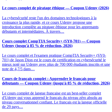
Le cours complet de piratage éthique — Coupon Udemy (2026)
La cybersécurité reste l'un des domaines technologiques à la
croissance la plus rapide, et ce cours Udemy propose une
introduction complète au piratage éthique pour les apprenants
débutants et intermédiaires. À travers…
Cours complet CompTIA Security+ (SY0-701) — Coupon
Udemy (jusqu'à 85 % de réduction, 2026)
Le cours complet et l'examen pratique CompTIA Security+ (SY0-
701) de Jason Dion est le cours de certification en cybersécurité le
mieux noté sur Udemy avec plus de 700 000 étudiants inscrits et une
note de 4,7/5 dans…
Cours de français complet : Apprendre le français pour
débutants — Coupon Udemy (jusqu'à 85 % de réduction, 2026)
Le cours complet de langue française est un best-seller complet
d'Udemy qui vous apprend le français du niveau zéro absolu au
niveau conversationnel confiant. Le français est la langue officielle
de 29 pays…