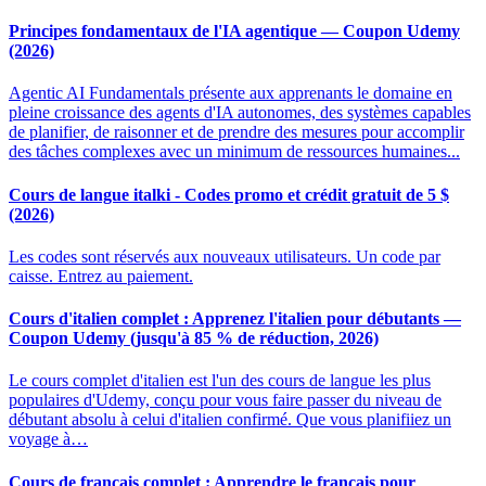
Principes fondamentaux de l'IA agentique — Coupon Udemy
(2026)
Agentic AI Fundamentals présente aux apprenants le domaine en
pleine croissance des agents d'IA autonomes, des systèmes capables
de planifier, de raisonner et de prendre des mesures pour accomplir
des tâches complexes avec un minimum de ressources humaines...
Cours de langue italki - Codes promo et crédit gratuit de 5 $
(2026)
Les codes sont réservés aux nouveaux utilisateurs. Un code par
caisse. Entrez au paiement.
Cours d'italien complet : Apprenez l'italien pour débutants —
Coupon Udemy (jusqu'à 85 % de réduction, 2026)
Le cours complet d'italien est l'un des cours de langue les plus
populaires d'Udemy, conçu pour vous faire passer du niveau de
débutant absolu à celui d'italien confirmé. Que vous planifiiez un
voyage à…
Cours de français complet : Apprendre le français pour