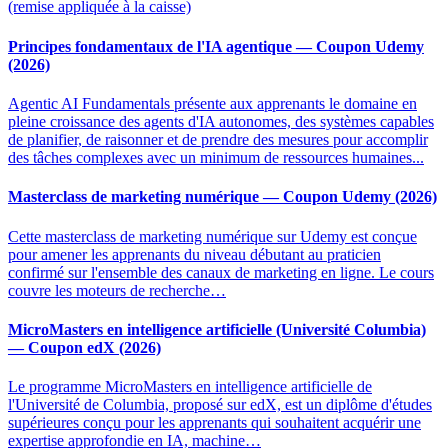
(remise appliquée à la caisse)
Principes fondamentaux de l'IA agentique — Coupon Udemy
(2026)
Agentic AI Fundamentals présente aux apprenants le domaine en
pleine croissance des agents d'IA autonomes, des systèmes capables
de planifier, de raisonner et de prendre des mesures pour accomplir
des tâches complexes avec un minimum de ressources humaines...
Masterclass de marketing numérique — Coupon Udemy (2026)
Cette masterclass de marketing numérique sur Udemy est conçue
pour amener les apprenants du niveau débutant au praticien
confirmé sur l'ensemble des canaux de marketing en ligne. Le cours
couvre les moteurs de recherche…
MicroMasters en intelligence artificielle (Université Columbia)
— Coupon edX (2026)
Le programme MicroMasters en intelligence artificielle de
l'Université de Columbia, proposé sur edX, est un diplôme d'études
supérieures conçu pour les apprenants qui souhaitent acquérir une
expertise approfondie en IA, machine…