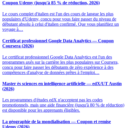
Coupon Udemy (jusqu'à 85 % de réduction, 2026)
Le cours complet d'italien est l'un des cours de langue les plus
populaires d'Udemy, conçu pour vous faire passer du niveau de
débutant absolu à celui d'italien confirmé. Que vous planifiiez un
voyage à…
Certificat professionnel Google Data Analytics — Coupon
Coursera (2026)
Le certificat professionnel Google Data Analytics est l'un des
programmes axés sur la carrière les plus populaires sur Coursera,
conçu pour faire passer les débutants de zéro expérience à des
compétences d'analyse de données prêtes à l'emploi…
Master ès sciences en intelligence artificielle — edX/UT Austin
(2026)
Les programmes d'études edX n'acceptent pas les codes
promotionnels, mais une aide financière (jusqu'à 80 % de réduction)
est disponible pour les apprenants éligibles.
La géographie de la mondialisation — Coupon et remise
Udemy (2026)