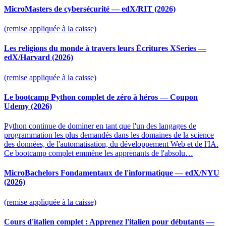
MicroMasters de cybersécurité — edX/RIT (2026)
(remise appliquée à la caisse)
Les religions du monde à travers leurs Écritures XSeries —
edX/Harvard (2026)
(remise appliquée à la caisse)
Le bootcamp Python complet de zéro à héros — Coupon
Udemy (2026)
Python continue de dominer en tant que l'un des langages de
programmation les plus demandés dans les domaines de la science
des données, de l'automatisation, du développement Web et de l'IA.
Ce bootcamp complet emmène les apprenants de l'absolu…
MicroBachelors Fondamentaux de l'informatique — edX/NYU
(2026)
(remise appliquée à la caisse)
Cours d'italien complet : Apprenez l'italien pour débutants —