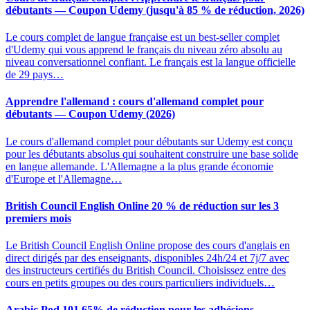
débutants — Coupon Udemy (jusqu'à 85 % de réduction, 2026)
Le cours complet de langue française est un best-seller complet
d'Udemy qui vous apprend le français du niveau zéro absolu au
niveau conversationnel confiant. Le français est la langue officielle
de 29 pays…
Apprendre l'allemand : cours d'allemand complet pour
débutants — Coupon Udemy (2026)
Le cours d'allemand complet pour débutants sur Udemy est conçu
pour les débutants absolus qui souhaitent construire une base solide
en langue allemande. L'Allemagne a la plus grande économie
d'Europe et l'Allemagne…
British Council English Online 20 % de réduction sur les 3
premiers mois
Le British Council English Online propose des cours d'anglais en
direct dirigés par des enseignants, disponibles 24h/24 et 7j/7 avec
des instructeurs certifiés du British Council. Choisissez entre des
cours en petits groupes ou des cours particuliers individuels…
Arabic Pod 101 65% de réduction pour les adhésions