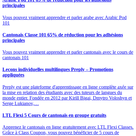
principales
Vous pouvez vraiment apprendre et parler arabe avec Arabic Pod
101
Cantonais Classe 101 65% de réduction pour les adhésions
principales
Vous pouvez vraiment apprendre et parler cantonais avec le cours de
cantonais 101
Leçons individuelles multilingues Preply – Promotions
appliquées
Preply est une plateforme d'apprentissage en ligne complète axée sur
la mise en relation des étudiants avec des tuteurs de langues du
monde entier. Fondée en 2012 par Kirill Bigai, Dmytro Voloshyn et
Serge Lukianov,…
LTL Flexi 5 Cours de cantonais en groupe gratuits
Apprenez le cantonais en ligne gratuitement avec LTL Flexi Classes.
Grâce à Class Coupon, vous pouvez bénéficier de 5 cours de