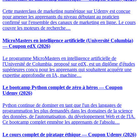
Cette masterclass de marketing numérique sur Udemy est conçue
pour amener les apprenants du niveau débutant au praticien
confirmé sur l'ensemble des canaux de marketing en ligne. Le cours
couvre les moteurs de recherche…
MicroMasters en intelligence artificielle (Université Columbia)
— Coupon edX (2026)
Le programme MicroMasters en intelligence artificielle de
l'Université de Columbia, proposé sur edX, est un diplôme d'études
supérieures conçu pour les apprenants qui souhaitent acquérir une
expertise approfondie en IA, machine…
Le bootcamp Python complet de zéro à héros — Coupon
Udemy (2026)
Python continue de dominer en tant que l'un des langages de
programmation les plus demandés dans les domaines de la science
des données, de l'automatisation, du développement Web et de l'IA.
Ce bootcamp complet emmène les apprenants de l'absolu…
Le cours complet de piratage éthique — Coupon Udemy (2026)