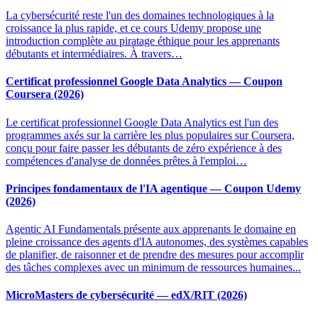
La cybersécurité reste l'un des domaines technologiques à la
croissance la plus rapide, et ce cours Udemy propose une
introduction complète au piratage éthique pour les apprenants
débutants et intermédiaires. À travers…
Certificat professionnel Google Data Analytics — Coupon
Coursera (2026)
Le certificat professionnel Google Data Analytics est l'un des
programmes axés sur la carrière les plus populaires sur Coursera,
conçu pour faire passer les débutants de zéro expérience à des
compétences d'analyse de données prêtes à l'emploi…
Principes fondamentaux de l'IA agentique — Coupon Udemy
(2026)
Agentic AI Fundamentals présente aux apprenants le domaine en
pleine croissance des agents d'IA autonomes, des systèmes capables
de planifier, de raisonner et de prendre des mesures pour accomplir
des tâches complexes avec un minimum de ressources humaines...
MicroMasters de cybersécurité — edX/RIT (2026)