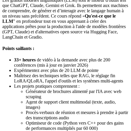
Les grands modèles linguistiques (LLM) sont le moteur d'outils tels
que ChatGPT, Claude, Gemini et Grok. Ils permettent aux machines
de comprendre, de générer et d’interagir avec le langage humain à
un niveau sans précédent. Ce cours répond «
Qu'est-ce que le
LLM
" en profondeur tout en vous apprenant à créer des
applications prêtes pour la production à l'aide de modèles frontières
(GPT, Claude) et d'alternatives open source via Hugging Face,
LangChain et Gradio.
Points saillants :
33+ heures
de vidéo à la demande avec plus de 200
conférences (mis à jour en janvier 2026)
Expérimentez avec plus de 20 LLM de pointe
Maîtrisez des techniques telles que RAG, le réglage fin
LoRA/QLoRA, l'appel d'outils et les systèmes multi-agents
Les projets pratiques comprennent :
Générateur de brochures alimenté par l'IA avec web
scraping
Agent de support client multimodal (texte, audio,
images)
Procès-verbaux de réunion et mesures à prendre à partir
des transcriptions audio
Optimiseur de code (Python vers C++ pour des gains
de performances multipliés par 60 000)