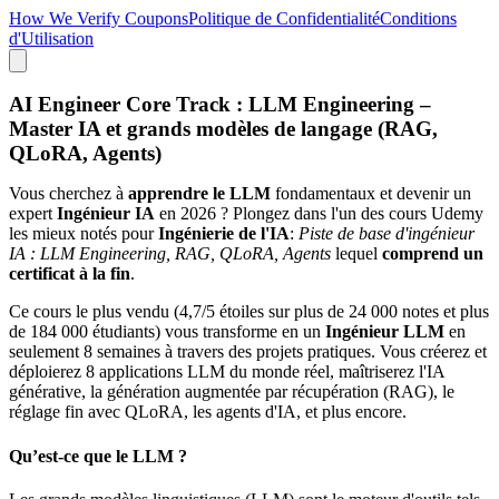
How We Verify Coupons
Politique de Confidentialité
Conditions
d'Utilisation
AI Engineer Core Track : LLM Engineering –
Master IA et grands modèles de langage (RAG,
QLoRA, Agents)
Vous cherchez à
apprendre le LLM
fondamentaux et devenir un
expert
Ingénieur IA
en 2026 ? Plongez dans l'un des cours Udemy
les mieux notés pour
Ingénierie de l'IA
:
Piste de base d'ingénieur
IA : LLM Engineering, RAG, QLoRA, Agents
lequel
comprend un
certificat à la fin
.
Ce cours le plus vendu (4,7/5 étoiles sur plus de 24 000 notes et plus
de 184 000 étudiants) vous transforme en un
Ingénieur LLM
en
seulement 8 semaines à travers des projets pratiques. Vous créerez et
déploierez 8 applications LLM du monde réel, maîtriserez l'IA
générative, la génération augmentée par récupération (RAG), le
réglage fin avec QLoRA, les agents d'IA, et plus encore.
Qu’est-ce que le LLM ?