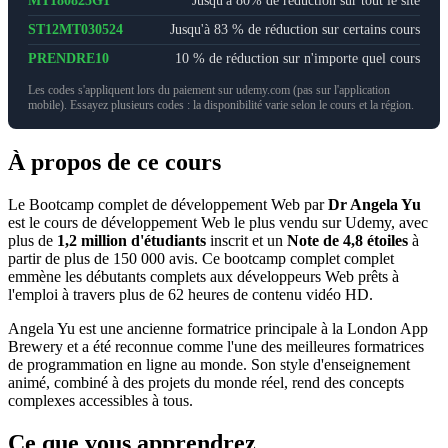
MT180825G1
Jusqu'à 80% de réduction sur tout le site
ST12MT030524
Jusqu'à 83 % de réduction sur certains cours
PRENDRE10
10 % de réduction sur n'importe quel cours
Les codes s'appliquent lors du paiement sur udemy.com (pas sur l'application
mobile). Essayez plusieurs codes : la disponibilité varie selon le cours et la région.
À propos de ce cours
Le Bootcamp complet de développement Web par
Dr Angela Yu
est le cours de développement Web le plus vendu sur Udemy, avec
plus de
1,2 million d'étudiants
inscrit et un
Note de 4,8 étoiles
à
partir de plus de 150 000 avis. Ce bootcamp complet complet
emmène les débutants complets aux développeurs Web prêts à
l'emploi à travers plus de 62 heures de contenu vidéo HD.
Angela Yu est une ancienne formatrice principale à la London App
Brewery et a été reconnue comme l'une des meilleures formatrices
de programmation en ligne au monde. Son style d'enseignement
animé, combiné à des projets du monde réel, rend des concepts
complexes accessibles à tous.
Ce que vous apprendrez