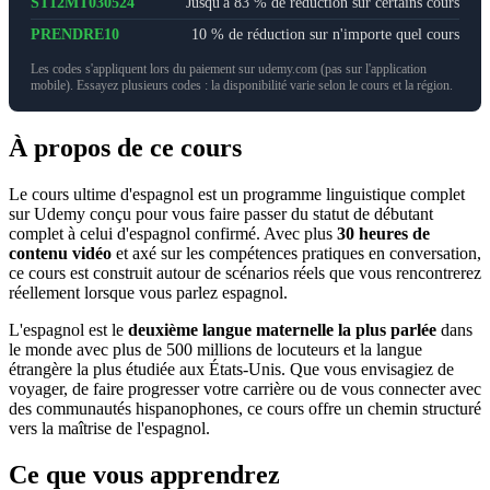
ST12MT030524
Jusqu'à 83 % de réduction sur certains cours
PRENDRE10
10 % de réduction sur n'importe quel cours
Les codes s'appliquent lors du paiement sur udemy.com (pas sur l'application
mobile). Essayez plusieurs codes : la disponibilité varie selon le cours et la région.
À propos de ce cours
Le cours ultime d'espagnol est un programme linguistique complet
sur Udemy conçu pour vous faire passer du statut de débutant
complet à celui d'espagnol confirmé. Avec plus
30 heures de
contenu vidéo
et axé sur les compétences pratiques en conversation,
ce cours est construit autour de scénarios réels que vous rencontrerez
réellement lorsque vous parlez espagnol.
L'espagnol est le
deuxième langue maternelle la plus parlée
dans
le monde avec plus de 500 millions de locuteurs et la langue
étrangère la plus étudiée aux États-Unis. Que vous envisagiez de
voyager, de faire progresser votre carrière ou de vous connecter avec
des communautés hispanophones, ce cours offre un chemin structuré
vers la maîtrise de l'espagnol.
Ce que vous apprendrez