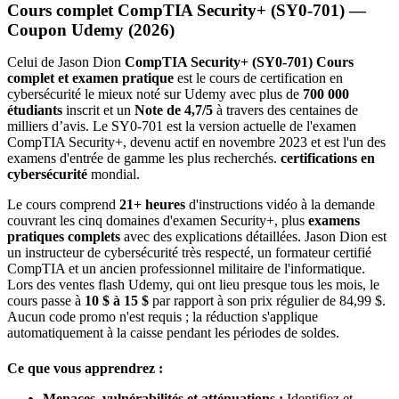
Cours complet CompTIA Security+ (SY0-701) —
Coupon Udemy (2026)
Celui de Jason Dion
CompTIA Security+ (SY0-701) Cours
complet et examen pratique
est le cours de certification en
cybersécurité le mieux noté sur Udemy avec plus de
700 000
étudiants
inscrit et un
Note de 4,7/5
à travers des centaines de
milliers d’avis. Le SY0-701 est la version actuelle de l'examen
CompTIA Security+, devenu actif en novembre 2023 et est l'un des
examens d'entrée de gamme les plus recherchés.
certifications en
cybersécurité
mondial.
Le cours comprend
21+ heures
d'instructions vidéo à la demande
couvrant les cinq domaines d'examen Security+, plus
examens
pratiques complets
avec des explications détaillées. Jason Dion est
un instructeur de cybersécurité très respecté, un formateur certifié
CompTIA et un ancien professionnel militaire de l'informatique.
Lors des ventes flash Udemy, qui ont lieu presque tous les mois, le
cours passe à
10 $ à 15 $
par rapport à son prix régulier de 84,99 $.
Aucun code promo n'est requis ; la réduction s'applique
automatiquement à la caisse pendant les périodes de soldes.
Ce que vous apprendrez :
Menaces, vulnérabilités et atténuations :
Identifiez et