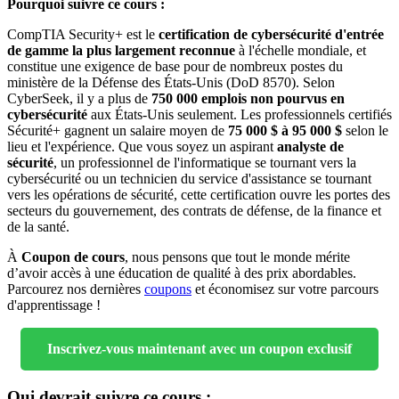
Pourquoi suivre ce cours :
CompTIA Security+ est le
certification de cybersécurité d'entrée
de gamme la plus largement reconnue
à l'échelle mondiale, et
constitue une exigence de base pour de nombreux postes du
ministère de la Défense des États-Unis (DoD 8570). Selon
CyberSeek, il y a plus de
750 000 emplois non pourvus en
cybersécurité
aux États-Unis seulement. Les professionnels certifiés
Sécurité+ gagnent un salaire moyen de
75 000 $ à 95 000 $
selon le
lieu et l'expérience. Que vous soyez un aspirant
analyste de
sécurité
, un professionnel de l'informatique se tournant vers la
cybersécurité ou un technicien du service d'assistance se tournant
vers les opérations de sécurité, cette certification ouvre les portes des
secteurs du gouvernement, des contrats de défense, de la finance et
de la santé.
À
Coupon de cours
, nous pensons que tout le monde mérite
d’avoir accès à une éducation de qualité à des prix abordables.
Parcourez nos dernières
coupons
et économisez sur votre parcours
d'apprentissage !
Inscrivez-vous maintenant avec un coupon exclusif
Qui devrait suivre ce cours :