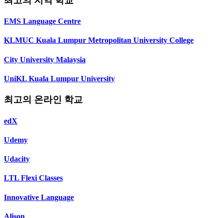
최고의 지역 학교
EMS Language Centre
KLMUC Kuala Lumpur Metropolitan University College
City University Malaysia
UniKL Kuala Lumpur University
최고의 온라인 학교
edX
Udemy
Udacity
LTL Flexi Classes
Innovative Language
Alison