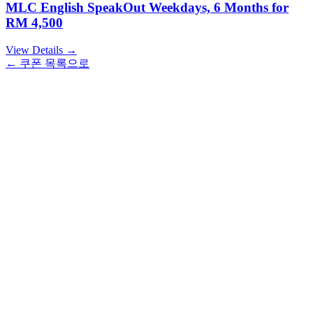
MLC English SpeakOut Weekdays, 6 Months for
RM 4,500
View Details →
← 쿠폰 목록으로