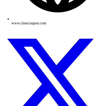
www.classcoupon.com