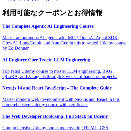
利用可能なクーポンとお得情報
The Complete Agentic AI Engineering Course
Master autonomous AI agents with MCP, OpenAI Agent SDK,
CrewAI, LangGraph, and AutoGen in this top-rated Udemy course
by Ed Donner.
AI Engineer Core Track: LLM Engineering
Top-rated Udemy course to master LLM engineering, RAG,
QLoRA, and AI agents through 8 weeks of hands-on projects.
Next.js 14 and React JavaScript – The Complete Guide
Master modern web development with Next.js and React in this
comprehensive Udemy course with certificate.
The Web Developer Bootcamp: Full-Stack on Udemy
Comprehensive Udemy bootcamp covering HTML, CSS,