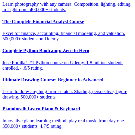
Learn photography with any camera. Composition, lighting, editing
in Lightroom. 400,000+ students.
The Complete Financial Analyst Course
Excel for finance, accounting, financial modeling, and valuation.
500,000+ students on Udemy.
Complete Python Bootcamp: Zero to Hero
Jose Portilla’s #1 Python course on Udemy. 1.8 million students
enrolled, 4.6/5 rating.
Ultimate Drawing Course: Beginner to Advanced
Learn to draw anything from scratch. Shading, perspective, figure
drawing. 500,000+ students.
Pianoforall: Learn Piano & Keyboard
Innovative piano learning method: play real music from day one.
350,000+ students, 4.7/5 rating.