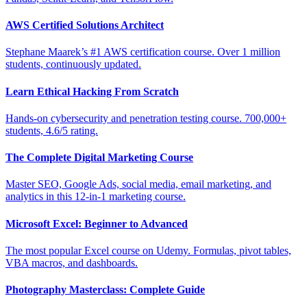
AWS Certified Solutions Architect
Stephane Maarek’s #1 AWS certification course. Over 1 million
students, continuously updated.
Learn Ethical Hacking From Scratch
Hands-on cybersecurity and penetration testing course. 700,000+
students, 4.6/5 rating.
The Complete Digital Marketing Course
Master SEO, Google Ads, social media, email marketing, and
analytics in this 12-in-1 marketing course.
Microsoft Excel: Beginner to Advanced
The most popular Excel course on Udemy. Formulas, pivot tables,
VBA macros, and dashboards.
Photography Masterclass: Complete Guide