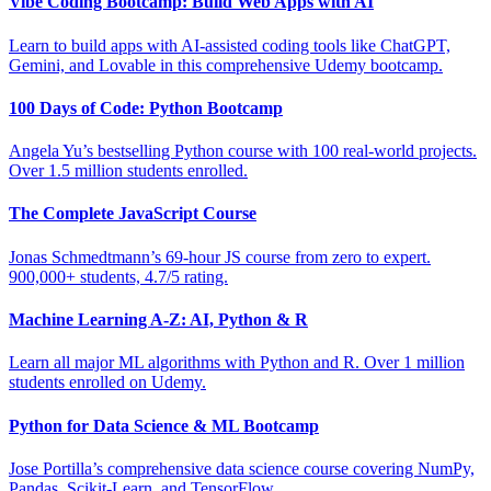
Vibe Coding Bootcamp: Build Web Apps with AI
Learn to build apps with AI-assisted coding tools like ChatGPT,
Gemini, and Lovable in this comprehensive Udemy bootcamp.
100 Days of Code: Python Bootcamp
Angela Yu’s bestselling Python course with 100 real-world projects.
Over 1.5 million students enrolled.
The Complete JavaScript Course
Jonas Schmedtmann’s 69-hour JS course from zero to expert.
900,000+ students, 4.7/5 rating.
Machine Learning A-Z: AI, Python & R
Learn all major ML algorithms with Python and R. Over 1 million
students enrolled on Udemy.
Python for Data Science & ML Bootcamp
Jose Portilla’s comprehensive data science course covering NumPy,
Pandas, Scikit-Learn, and TensorFlow.