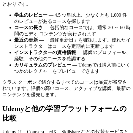
とおりです。
学生のレビュー
— 4.5 つ星以上、少なくとも 1,000 件
のレビューがあるコースを探します
コースの長さ
— 包括的なコースでは、通常 20 ～ 60 時
間のビデオ コンテンツが実行されます
最近の更新
— 「最終更新日」を確認します。優れたイ
ンストラクターはコースを定期的に更新します
インストラクターの資格情報
— 講師のプロフィール、
経験、その他のコースを確認する
カリキュラムのプレビュー
— Udemyでは購入前にいく
つかのレクチャーをプレビューできます
クラス クーポンで紹介するすべてのコースは品質が審査さ
れています。評価の高いコース、アクティブな講師、最新の
コンテンツを優先します。
Udemyと他の学習プラットフォームの
比較
Udemy は、Coursera、edX、Skillshare などの代替サービスと