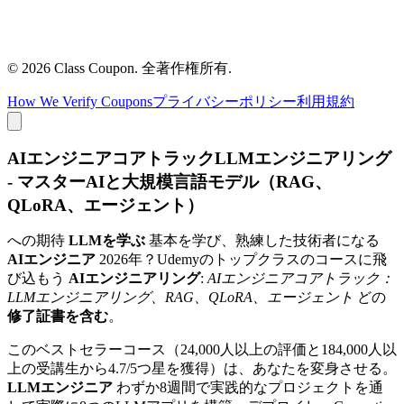
©
2026
Class Coupon.
全著作権所有
.
How We Verify Coupons
プライバシーポリシー
利用規約
AIエンジニアコアトラックLLMエンジニアリング
- マスターAIと大規模言語モデル（RAG、
QLoRA、エージェント）
への期待
LLMを学ぶ
基本を学び、熟練した技術者になる
AIエンジニア
2026年？Udemyのトップクラスのコースに飛
び込もう
AIエンジニアリング
:
AIエンジニアコアトラック：
LLMエンジニアリング、RAG、QLoRA、エージェント
どの
修了証書を含む
。
このベストセラーコース（24,000人以上の評価と184,000人以
上の受講生から4.7/5つ星を獲得）は、あなたを変身させる。
LLMエンジニア
わずか8週間で実践的なプロジェクトを通