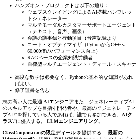
ハンズオン・プロジェクトは以下の通り：
ウェブスクレイピングによるAI搭載パンフレッ
トジェネレーター
マルチモーダルカスタマーサポートエージェント
（テキスト、音声、画像）
会議の議事録と行動項目（音声記録より
コード・オプティマイザ（PythonからC++へ、
60,000倍のパフォーマンス向上）
RAGベースの企業知識労働者
自律型マルチエージェント・ディール・スキャナ
ー
高度な数学は必要なく、Pythonの基本的な知識があれ
ばよい。
修了証書を含む
志の高い人に最適
AIエンジニア
また、ジェネレーティブAI
のスキルアップを目指す開発者や、最高の \"ジェネレーティ
ブAI \"を探している人であれば、誰でも参加できる。
AIク
ラス
\"に侵入する。
LLMエンジニアリング
。
ClassCoupon.comの限定ディール
:を提供する。
最新の