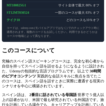
MT180825G1
サイト全体で最大 80% オフ
ST12MT030524
一部のコースが最大 83% オフ
テイク10
どのコースも10％オフ
コードは、udemy.com (モバイルアプリではなく) でのチェックアウト時に
適用されます。複数のコードをお試しください。利用できるかどうかは
コースや地域によって異なります。
このコースについて
究極のスペイン語スピーキングコースは、完全な初心者から
自信を持ってスペイン語を話せるようになるように設計され
た、Udemyの包括的な言語プログラムです。以上で
30時間
のビデオコンテンツ
実践的な会話スキルに焦点を当てたこ
のコースは、スペイン語を話すときに実際に遭遇する現実の
シナリオを中心に構築されています。
スペイン語は、
2番目に話されている母国語
世界で 5 億人以
上の話者がおり、米国で最も研究されている外国語です。旅
行を計画している場合でも、キャリアアップを計画している