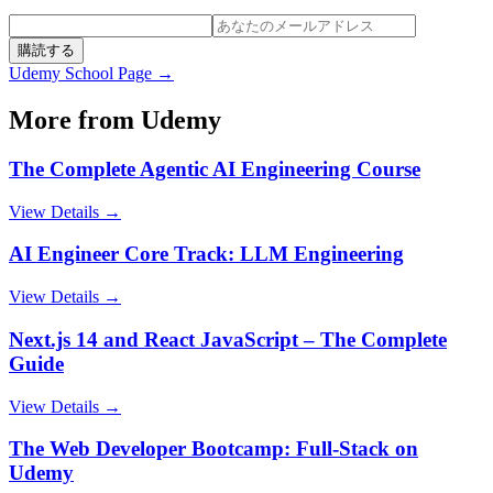
購読する
Udemy
School Page →
More from
Udemy
The Complete Agentic AI Engineering Course
View Details →
AI Engineer Core Track: LLM Engineering
View Details →
Next.js 14 and React JavaScript – The Complete
Guide
View Details →
The Web Developer Bootcamp: Full-Stack on
Udemy