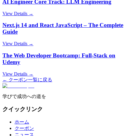
AI Engineer Core Track: LLM Engineering
View Details →
Next.js 14 and React JavaScript – The Complete
Guide
View Details →
The Web Developer Bootcamp: Full-Stack on
Udemy
View Details →
← クーポン一覧に戻る
学びで成功への道を
クイックリンク
ホーム
クーポン
ニュース