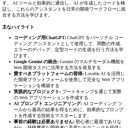
す。 AI ツールと効果的に通信し、AI が生成したコードを検
証し、これらのアシスタントを日常の開発ワークフローに統
合する方法を学びます。
主なハイライト
コーディング用ChatGPT:
ChatGPT をパーソナル コー
ディング アシスタントとして使用して、関数の作成、
エラーのデバッグ、定型コードの生成を行う方法を学
びます。
Google Gemini の統合:
Gemini のマルチモーダル機能を
Web 開発タスクに活用する方法を発見する
愛すべきプラットフォームの習得:
Lovable AI を活用し
た開発プラットフォームを使用して完全な Web アプリ
ケーションを構築する
実践的なプロジェクト:
ブートキャンプを通じて実際
の Web アプリケーションを作成する
AI プロンプト エンジニアリング:
AI コーディング ツ
ールから最高の結果を得るために、効果的なプロンプ
トを作成する技術をマスターします。
事前の経験は必要ありません:
初心者に最適でありな
がら、経験豊富な開発者に高度なテクニックを提供し