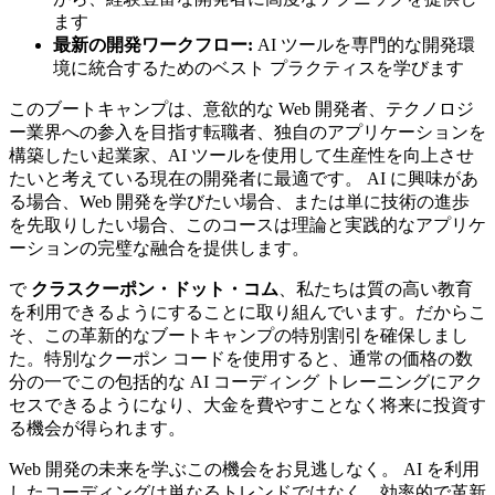
ます
最新の開発ワークフロー:
AI ツールを専門的な開発環
境に統合するためのベスト プラクティスを学びます
このブートキャンプは、意欲的な Web 開発者、テクノロジ
ー業界への参入を目指す転職者、独自のアプリケーションを
構築したい起業家、AI ツールを使用して生産性を向上させ
たいと考えている現在の開発者に最適です。 AI に興味があ
る場合、Web 開発を学びたい場合、または単に技術の進歩
を先取りしたい場合、このコースは理論と実践的なアプリケ
ーションの完璧な融合を提供します。
で
クラスクーポン・ドット・コム
、私たちは質の高い教育
を利用できるようにすることに取り組んでいます。だからこ
そ、この革新的なブートキャンプの特別割引を確保しまし
た。特別なクーポン コードを使用すると、通常の価格の数
分の一でこの包括的な AI コーディング トレーニングにアク
セスできるようになり、大金を費やすことなく将来に投資す
る機会が得られます。
Web 開発の未来を学ぶこの機会をお見逃しなく。 AI を利用
したコーディングは単なるトレンドではなく、効率的で革新