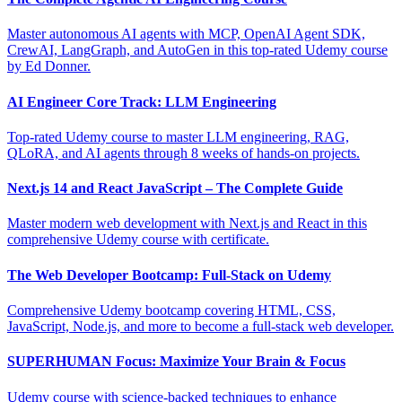
Master autonomous AI agents with MCP, OpenAI Agent SDK,
CrewAI, LangGraph, and AutoGen in this top-rated Udemy course
by Ed Donner.
AI Engineer Core Track: LLM Engineering
Top-rated Udemy course to master LLM engineering, RAG,
QLoRA, and AI agents through 8 weeks of hands-on projects.
Next.js 14 and React JavaScript – The Complete Guide
Master modern web development with Next.js and React in this
comprehensive Udemy course with certificate.
The Web Developer Bootcamp: Full-Stack on Udemy
Comprehensive Udemy bootcamp covering HTML, CSS,
JavaScript, Node.js, and more to become a full-stack web developer.
SUPERHUMAN Focus: Maximize Your Brain & Focus
Udemy course with science-backed techniques to enhance