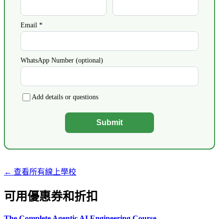
Email *
WhatsApp Number (optional)
Add details or questions
Submit
← 查看所有線上學校
可用優惠券和折扣
The Complete Agentic AI Engineering Course