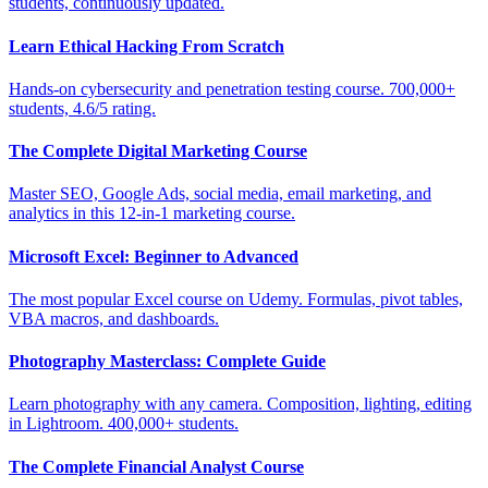
students, continuously updated.
Learn Ethical Hacking From Scratch
Hands-on cybersecurity and penetration testing course. 700,000+
students, 4.6/5 rating.
The Complete Digital Marketing Course
Master SEO, Google Ads, social media, email marketing, and
analytics in this 12-in-1 marketing course.
Microsoft Excel: Beginner to Advanced
The most popular Excel course on Udemy. Formulas, pivot tables,
VBA macros, and dashboards.
Photography Masterclass: Complete Guide
Learn photography with any camera. Composition, lighting, editing
in Lightroom. 400,000+ students.
The Complete Financial Analyst Course