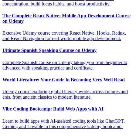
concentration, build focus habits, and boost productivity.
The Complete React Native: Mobile App Development Course
on Udemy
Extensive Udemy course covering React Native, Hooks, Redux,
and React Navigation for real-world mobile app development.
Ultimate Spanish Speaking Course on Udemy
Complete Spanish course on Udemy taking you from beginner to
advanced with speaking practice and certificate.
World Literature: Your Guide to Becoming Very Well Read
Udemy course exploring global literary works across cultures and
eras, from ancient classics to modern literature.
Vibe Coding Bootcamp: Build Web Apps with AI
Learn to build apps with AI-assisted coding tools like ChatGPT,
Gemini, and Lovable in this comprehensive Udemy bootcamp.