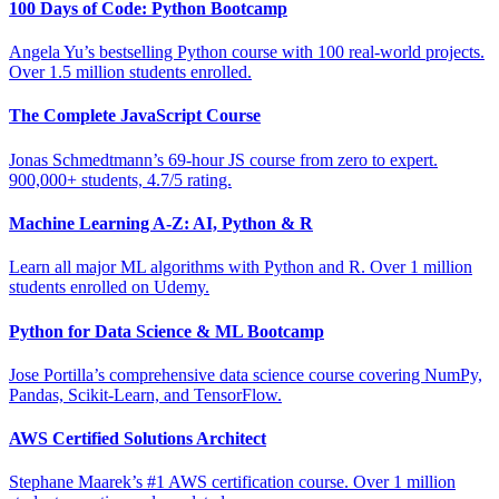
100 Days of Code: Python Bootcamp
Angela Yu’s bestselling Python course with 100 real-world projects.
Over 1.5 million students enrolled.
The Complete JavaScript Course
Jonas Schmedtmann’s 69-hour JS course from zero to expert.
900,000+ students, 4.7/5 rating.
Machine Learning A-Z: AI, Python & R
Learn all major ML algorithms with Python and R. Over 1 million
students enrolled on Udemy.
Python for Data Science & ML Bootcamp
Jose Portilla’s comprehensive data science course covering NumPy,
Pandas, Scikit-Learn, and TensorFlow.
AWS Certified Solutions Architect
Stephane Maarek’s #1 AWS certification course. Over 1 million