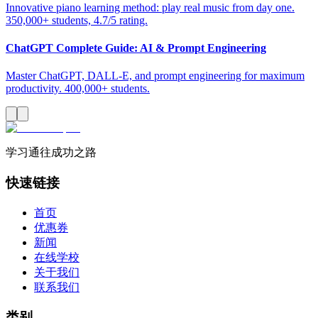
Innovative piano learning method: play real music from day one.
350,000+ students, 4.7/5 rating.
ChatGPT Complete Guide: AI & Prompt Engineering
Master ChatGPT, DALL-E, and prompt engineering for maximum
productivity. 400,000+ students.
学习通往成功之路
快速链接
首页
优惠券
新闻
在线学校
关于我们
联系我们
类别