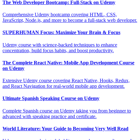
The Web Developer Bootcamp: Full-Stack on Udemy
Comprehensive Udemy bootcamp covering HTML, CSS,
JavaScript, Node.js, and more to become a full-stack web developer.
SUPERHUMAN Focus: Maximize Your Brain & Focus
Udemy course with science-backed techniques to enhance
concentration, build focus habits, and boost productivity.
The Complete React Native: Mobile App Development Course
on Udemy
Extensive Udemy course covering React Native, Hooks, Redux,
and React Navigation for real-world mobile app development.
Ultimate Spanish Speaking Course on Udemy
Complete Spanish course on Udemy taking you from beginner to
advanced with speaking practice and certificate.
World Literature: Your Guide to Becoming Very Well Read