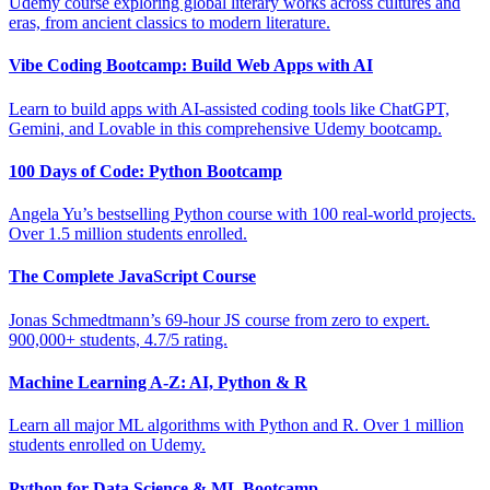
Udemy course exploring global literary works across cultures and
eras, from ancient classics to modern literature.
Vibe Coding Bootcamp: Build Web Apps with AI
Learn to build apps with AI-assisted coding tools like ChatGPT,
Gemini, and Lovable in this comprehensive Udemy bootcamp.
100 Days of Code: Python Bootcamp
Angela Yu’s bestselling Python course with 100 real-world projects.
Over 1.5 million students enrolled.
The Complete JavaScript Course
Jonas Schmedtmann’s 69-hour JS course from zero to expert.
900,000+ students, 4.7/5 rating.
Machine Learning A-Z: AI, Python & R
Learn all major ML algorithms with Python and R. Over 1 million
students enrolled on Udemy.
Python for Data Science & ML Bootcamp