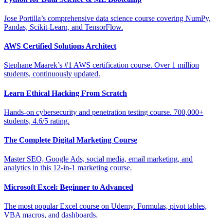
Jose Portilla’s comprehensive data science course covering NumPy,
Pandas, Scikit-Learn, and TensorFlow.
AWS Certified Solutions Architect
Stephane Maarek’s #1 AWS certification course. Over 1 million
students, continuously updated.
Learn Ethical Hacking From Scratch
Hands-on cybersecurity and penetration testing course. 700,000+
students, 4.6/5 rating.
The Complete Digital Marketing Course
Master SEO, Google Ads, social media, email marketing, and
analytics in this 12-in-1 marketing course.
Microsoft Excel: Beginner to Advanced
The most popular Excel course on Udemy. Formulas, pivot tables,
VBA macros, and dashboards.