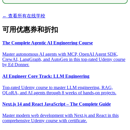
← 查看所有在线学校
可用优惠券和折扣
The Complete Agentic AI Engineering Course
Master autonomous AI agents with MCP, OpenAI Agent SDK,
CrewAI, LangGraph, and AutoGen in this top-rated Udemy course
by Ed Donner.
AI Engineer Core Track: LLM Engineering
Top-rated Udemy course to master LLM engineering, RAG,
QLoRA, and AI agents through 8 weeks of hands-on projects.
Next.js 14 and React JavaScript – The Complete Guide
Master modern web development with Next.js and React in this
comprehensive Udemy course with certificate.