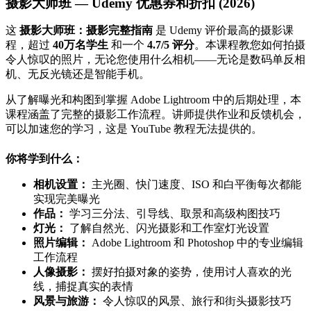
摄影大师班 — Udemy 优惠券和折扣 (2026)
这
摄影大师班：摄影完整指南
是 Udemy 评价最高的摄影课
程，超过
40万名学生
和一个
4.7/5 评分
。本课程教您如何拍摄
令人惊叹的照片，无论您使用什么相机——无论是数码单反相
机、无反光镜还是智能手机。
从了解曝光和构图到掌握 Adob​​e Lightroom 中的后期处理，本
课程涵盖了完整的摄影工作流程。讲师提供作业和反馈机会，
可以加速您的学习，这是 YouTube 教程无法提供的。
你将学到什么：
相机设置：
主光圈、快门速度、ISO 和白平衡每次都能
实现完美曝光
作品：
学习三分法、引导线、取景和高级构图技巧
灯光：
了解自然光、闪光摄影和工作室灯光设置
照片编辑：
Adobe Lightroom 和 Photoshop 中的专业编辑
工作流程
人像摄影：
摆好拍摄对象的姿势，使用讨人喜欢的光
线，捕捉真实的表情
风景与旅游：
令人惊叹的风景、旅行和街头摄影技巧