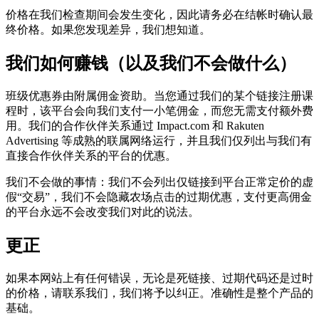
价格在我们检查期间会发生变化，因此请务必在结帐时确认最
终价格。如果您发现差异，我们想知道。
我们如何赚钱（以及我们不会做什么）
班级优惠券由附属佣金资助。当您通过我们的某个链接注册课
程时，该平台会向我们支付一小笔佣金，而您无需支付额外费
用。我们的合作伙伴关系通过 Impact.com 和 Rakuten
Advertising 等成熟的联属网络运行，并且我们仅列出与我们有
直接合作伙伴关系的平台的优惠。
我们不会做的事情：我们不会列出仅链接到平台正常定价的虚
假“交易”，我们不会隐藏农场点击的过期优惠，支付更高佣金
的平台永远不会改变我们对此的说法。
更正
如果本网站上有任何错误，无论是死链接、过期代码还是过时
的价格，请联系我们，我们将予以纠正。准确性是整个产品的
基础。