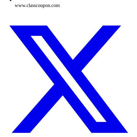
www.classcoupon.com