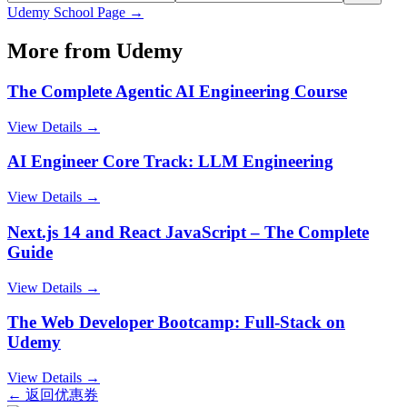
Udemy
School Page →
More from
Udemy
The Complete Agentic AI Engineering Course
View Details →
AI Engineer Core Track: LLM Engineering
View Details →
Next.js 14 and React JavaScript – The Complete
Guide
View Details →
The Web Developer Bootcamp: Full-Stack on
Udemy
View Details →
← 返回优惠券