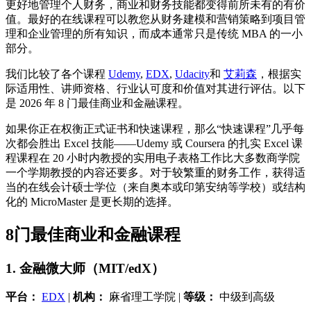
更好地管理个人财务，商业和财务技能都变得前所未有的有价
值。最好的在线课程可以教您从财务建模和营销策略到项目管
理和企业管理的所有知识，而成本通常只是传统 MBA 的一小
部分。
我们比较了各个课程
Udemy
,
EDX
,
Udacity
和
艾莉森
，根据实
际适用性、讲师资格、行业认可度和价值对其进行评估。以下
是 2026 年 8 门最佳商业和金融课程。
如果你正在权衡正式证书和快速课程，那么“快速课程”几乎每
次都会胜出 Excel 技能——Udemy 或 Coursera 的扎实 Excel 课
程课程在 20 小时内教授的实用电子表格工作比大多数商学院
一个学期教授的内容还要多。对于较繁重的财务工作，获得适
当的在线会计硕士学位（来自奥本或印第安纳等学校）或结构
化的 MicroMaster 是更长期的选择。
8门最佳商业和金融课程
1. 金融微大师（MIT/edX）
平台：
EDX
|
机构：
麻省理工学院 |
等级：
中级到高级