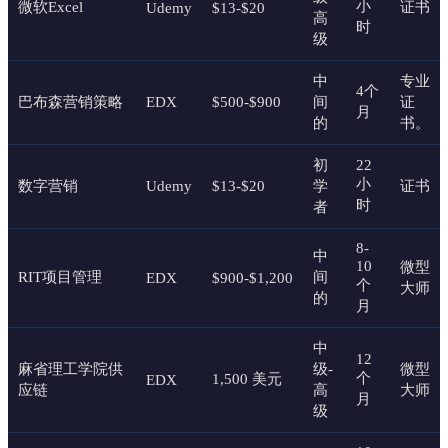
小
微软Excel
证书
Udemy
$13-$20
高
时
级
中
专业
4个
巴布森营销策略
EDX
$500-$900
间
证
月
的
书。
初
22
小
数字营销
Udemy
$13-$20
学
证书
时
者
8-
中
10
微型
RIT项目管理
间
EDX
$900-$1,200
个
大师
的
月
中
12
麻省理工学院供
级-
微型
个
1,500 美元
EDX
应链
高
大师
月
级