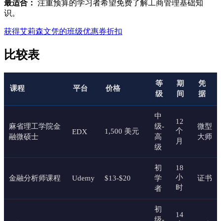
最适合：
注重预算的学习者希望免费了解工商管理基础知
识。
获得艾莉森文凭的班级优惠券折扣
比较表
等
期
凭
课程
平台
价格
级
间
据
中
12
麻省理工学院金
级-
微型
个
1,500 美元
EDX
融微硕士
高
大师
月
级
初
18
小
金融分析师课程
Udemy
$13-$20
学
证书
时
者
初
14
级-