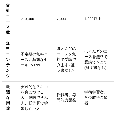
合
計
コ
4,000以上
210,000+
7,000+
ー
ス
数
無
料
ほとんどの
ほとんどのコ
コ
不定期の無料コ
コースを無
ースを無料で
ン
ース。頻繁なセ
料で受講で
受講できます
テ
ール ($9.99)
きます (証
(証明書なし)
ン
明書なし)
ツ
最
実践的なスキル
適
を身につける
学術学習者、
転職者、専
な
人、趣味で学ぶ
学位取得希望
門能力開発
用
人、低予算で学
者
途
習したい人