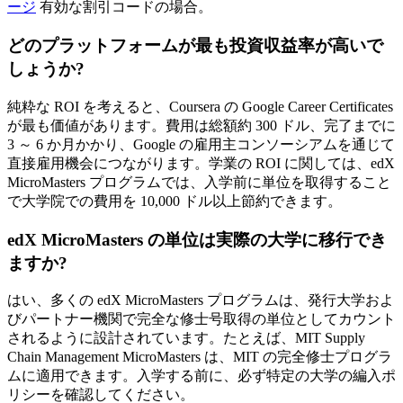
ージ
有効な割引コードの場合。
どのプラットフォームが最も投資収益率が高いで
しょうか?
純粋な ROI を考えると、Coursera の Google Career Certificates
が最も価値があります。費用は総額約 300 ドル、完了までに
3 ～ 6 か月かかり、Google の雇用主コンソーシアムを通じて
直接雇用機会につながります。学業の ROI に関しては、edX
MicroMasters プログラムでは、入学前に単位を取得すること
で大学院での費用を 10,000 ドル以上節約できます。
edX MicroMasters の単位は実際の大学に移行でき
ますか?
はい、多くの edX MicroMasters プログラムは、発行大学およ
びパートナー機関で完全な修士号取得の単位としてカウント
されるように設計されています。たとえば、MIT Supply
Chain Management MicroMasters は、MIT の完全修士プログラ
ムに適用できます。入学する前に、必ず特定の大学の編入ポ
リシーを確認してください。