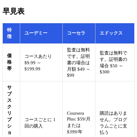
早見表
特
ユーデミー
コーセラ
エドックス
徴
監査は無料
監査は無料で
価
コースあたり
です。証明
す。証明書の
格
$9.99 ～
書の場合は
場合 $50 ～
帯
$199.99
月額 $49 ～
$300
$99
サ
ブ
ス
ク
リ
Coursera
購読はありま
Plus: $59/月
プ
コースごとに 1
せん。プログ
または
シ
回の購入
ラムごとに支
$399/年
ョ
払う