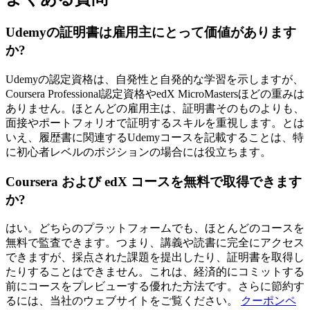
Udemyの証明書は雇用主にとって価値があります
か?
Udemyの認定資格は、自発性と自発的な学習を示しますが、
Coursera Professional認定資格やedX MicroMastersほどの重みは
ありません。ほとんどの雇用主は、証明書そのものよりも、
面接やポートフォリオで証明するスキルを重視します。とは
いえ、履歴書に関連するUdemyコースを記載することは、特
に初心者レベルのポジションの場合には役立ちます。
Coursera および edX コースを無料で取得できます
か?
はい。どちらのプラットフォームでも、ほとんどのコースを
無料で監査できます。つまり、講義や読書に完全にアクセス
できますが、採点された課題を提出したり、証明書を取得し
たりすることはできません。これは、経済的にコミットする
前にコースをプレビューする優れた方法です。さらに節約す
るには、当社のウェブサイトをご覧ください。
クーポンペ