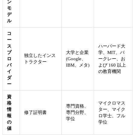
ン
モ
デ
ル
コ
ー
ス
ハーバード大
プ
大学と企業
学、MIT、バ
独立したインス
ロ
(Google、
ークレー、お
トラクター
バ
IBM、メタ)
よび 160 以上
イ
の教育機関
ダ
ー
資
格
マイクロマス
専門資格、
情
ター、マイク
修了証明書
専門分野、
報
ロ学士、フル
学位
の
学位
値