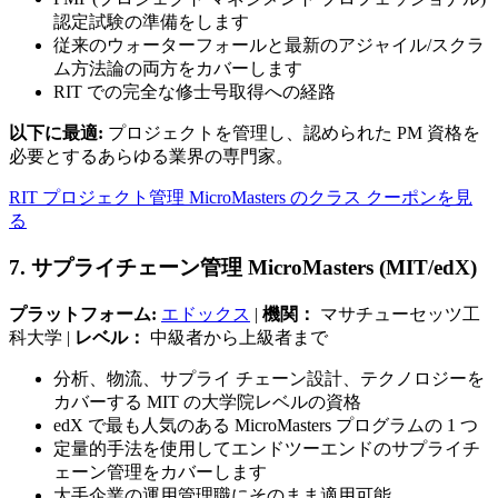
認定試験の準備をします
従来のウォーターフォールと最新のアジャイル/スクラ
ム方法論の両方をカバーします
RIT での完全な修士号取得への経路
以下に最適:
プロジェクトを管理し、認められた PM 資格を
必要とするあらゆる業界の専門家。
RIT プロジェクト管理 MicroMasters のクラス クーポンを見
る
7. サプライチェーン管理 MicroMasters (MIT/edX)
プラットフォーム:
エドックス
|
機関：
マサチューセッツ工
科大学 |
レベル：
中級者から上級者まで
分析、物流、サプライ チェーン設計、テクノロジーを
カバーする MIT の大学院レベルの資格
edX で最も人気のある MicroMasters プログラムの 1 つ
定量的手法を使用してエンドツーエンドのサプライチ
ェーン管理をカバーします
大手企業の運用管理職にそのまま適用可能