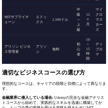
中
マイ
級
12
クロ
MITサプライチ
エドッ
ヶ
1,500ドル
～
マス
ェーン
クス
月
上
ター
級
ズ
10
初
～
ディ
アリソン ビジネ
アリソ
15
無料
心
プロ
ス管理者
ン
時
者
マ
間
適切なビジネスコースの選び方
理想的なコースは、キャリアの段階と目標によって異なりま
す。
金融業界に侵入している場合:
Udemyの完全な金融アナリス
トコースから始めて、実践的なスキルを迅速に構築してか
ら、トップ企業の面接を受ける資格を得るためにMIT