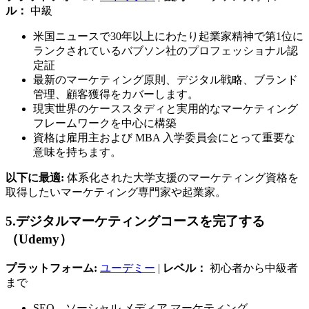
ル：
中級
米国ニュースで30年以上にわたり起業家精神で第1位に
ランクされているバブソン社のプロフェッショナル認
定証
最新のマーケティング原則、デジタル戦略、ブランド
管理、顧客獲得をカバーします。
現実世界のケーススタディと実用的なマーケティング
フレームワークを中心に構築
資格は雇用主および MBA 入学委員会にとって重要な
意味を持ちます。
以下に最適:
体系化された大学支援のマーケティング資格を
取得したいマーケティング専門家や起業家。
5.デジタルマーケティングコースを完了する
（Udemy）
プラットフォーム:
ユーデミー
|
レベル：
初心者から中級者
まで
SEO、ソーシャル メディア マーケティング、