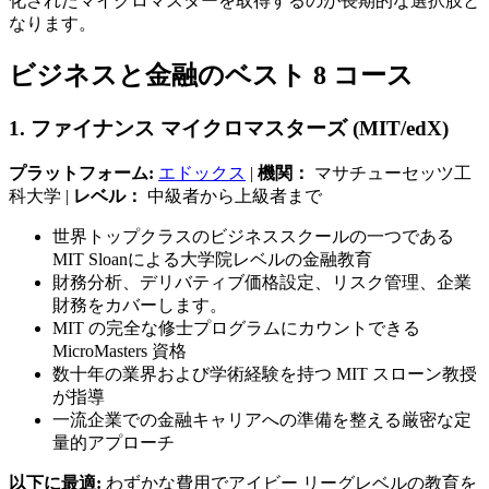
化されたマイクロマスターを取得するのが長期的な選択肢と
なります。
ビジネスと金融のベスト 8 コース
1. ファイナンス マイクロマスターズ (MIT/edX)
プラットフォーム:
エドックス
|
機関：
マサチューセッツ工
科大学 |
レベル：
中級者から上級者まで
世界トップクラスのビジネススクールの一つである
MIT Sloanによる大学院レベルの金融教育
財務分析、デリバティブ価格設定、リスク管理、企業
財務をカバーします。
MIT の完全な修士プログラムにカウントできる
MicroMasters 資格
数十年の業界および学術経験を持つ MIT スローン教授
が指導
一流企業での金融キャリアへの準備を整える厳密な定
量的アプローチ
以下に最適:
わずかな費用でアイビー リーグレベルの教育を