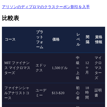
アリソンのディプロマのクラスクーポン割引を入手
比較表
プラ
レ
ット
間
資格
コース
価格
ベ
フォ
隔
情報
ル
ーム
中
マイ
MIT ファイナン
級
12
クロ
エドッ
ヶ
ス マイクロマス
1,500ドル
～
マス
クス
月
ターズ
上
ター
級
ズ
ファイナンシャ
初
18
ユーデ
証明
時
ルアナリストコ
$13-$20
心
ミー
書
間
ース
者