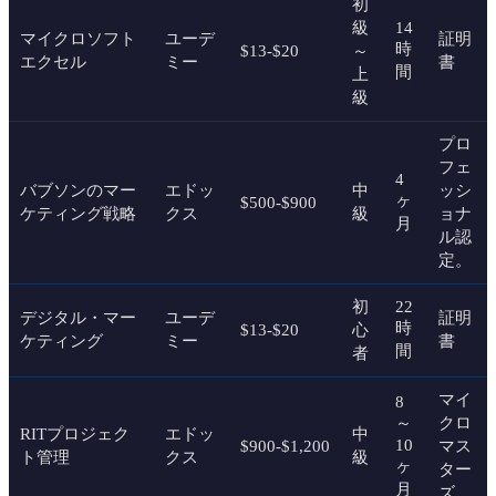
初
級
14
マイクロソフト
ユーデ
証明
時
$13-$20
～
エクセル
ミー
書
間
上
級
プロ
フェ
4
バブソンのマー
エドッ
中
ッシ
ヶ
$500-$900
ケティング戦略
クス
級
ョナ
月
ル認
定。
初
22
デジタル・マー
ユーデ
証明
時
$13-$20
心
ケティング
ミー
書
間
者
マイ
8
～
クロ
RITプロジェク
エドッ
中
10
$900-$1,200
マス
ト管理
クス
級
ヶ
ター
月
ズ