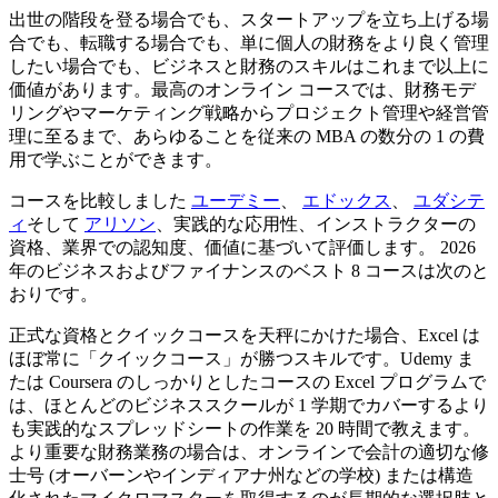
出世の階段を登る場合でも、スタートアップを立ち上げる場
合でも、転職する場合でも、単に個人の財務をより良く管理
したい場合でも、ビジネスと財務のスキルはこれまで以上に
価値があります。最高のオンライン コースでは、財務モデ
リングやマーケティング戦略からプロジェクト管理や経営管
理に至るまで、あらゆることを従来の MBA の数分の 1 の費
用で学ぶことができます。
コースを比較しました
ユーデミー
、
エドックス
、
ユダシテ
ィ
そして
アリソン
、実践的な応用性、インストラクターの
資格、業界での認知度、価値に基づいて評価します。 2026
年のビジネスおよびファイナンスのベスト 8 コースは次のと
おりです。
正式な資格とクイックコースを天秤にかけた場合、Excel は
ほぼ常に「クイックコース」が勝つスキルです。Udemy ま
たは Coursera のしっかりとしたコースの Excel プログラムで
は、ほとんどのビジネススクールが 1 学期でカバーするより
も実践的なスプレッドシートの作業を 20 時間で教えます。
より重要な財務業務の場合は、オンラインで会計の適切な修
士号 (オーバーンやインディアナ州などの学校) または構造