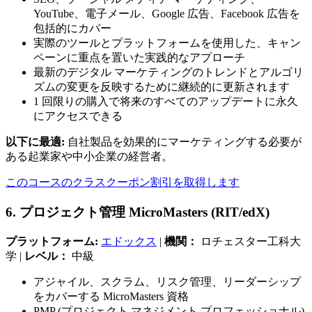
YouTube、電子メール、Google 広告、Facebook 広告を
包括的にカバー
実際のツールとプラットフォームを使用した、キャン
ペーンに重点を置いた実践的なアプローチ
最新のデジタル マーケティングのトレンドとアルゴリ
ズムの変更を反映するために継続的に更新されます
1 回限りの購入で将来のすべてのアップデートに永久
にアクセスできる
以下に最適:
自社製品を効果的にマーケティングする必要が
ある起業家や中小企業の経営者。
このコースのクラスクーポン割引を取得します
6. プロジェクト管理 MicroMasters (RIT/edX)
プラットフォーム:
エドックス
|
機関：
ロチェスター工科大
学 |
レベル：
中級
アジャイル、スクラム、リスク管理、リーダーシップ
をカバーする MicroMasters 資格
PMP (プロジェクト マネジメント プロフェッショナル)