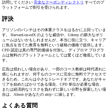
訪問してください
完全なクーポンディレクトリ
すべてのプ
ラットフォームで割引を受けられます。
評決
アリソンのパンチはその体重クラスをはるかに上回っていま
す。 Harvard-on-edX のような威信や、Udemy の膨大なボリ
ュームはないかもしれませんが、本当に役に立つ、キャリア
に焦点を当てた教育を無料という破格の価格で提供します。
CPD 認定は真の専門的価値を付加し、ディプロマ プログラ
ムは無料のプラットフォームとしては驚くほど徹底していま
す。
広告は煩わしい場合があり、一部のコース教材は時代遅れに
感じられますが、何千ものコースに完全に無料でアクセスで
きるため、これらは小さなトレードオフです。あなたがキャ
リアを始めたばかりである場合、CPD 単位が必要な場合、
または経済的なリスクを負わずに新しい分野を探索したい場
合は、Alison があなたの att/p> に値します。
よくある質問