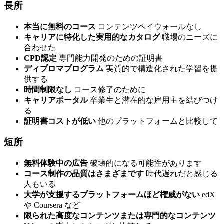
長所
本当に無料のコース
コンテンツペイウォールなし
キャリアに特化した実用的なカタログ
職場のニーズに
合わせた
CPD認定
専門能力開発のための証明書
ディプロマプログラム
実質的で構造化された学習を提
供する
時間制限なし
コース修了のために
キャリアポータル
卒業生と潜在的な雇用主を結びつけ
る
証明書コストが低い
他のプラットフォームと比較して
短所
無料体験中の広告
破壊的になる可能性があります
コース制作の品質はさまざまです
時代遅れだと感じる
人もいる
大学が支援するプラットフォームほど権威がない
edX
や Coursera など
限られた高度なコンテンツまたは専門的なコンテンツ