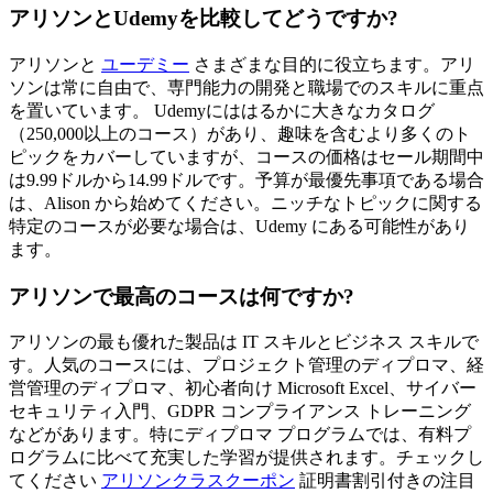
アリソンとUdemyを比較してどうですか?
アリソンと
ユーデミー
さまざまな目的に役立ちます。アリ
ソンは常に自由で、専門能力の開発と職場でのスキルに重点
を置いています。 Udemyにははるかに大きなカタログ
（250,000以上のコース）があり、趣味を含むより多くのト
ピックをカバーしていますが、コースの価格はセール期間中
は9.99ドルから14.99ドルです。予算が最優先事項である場合
は、Alison から始めてください。ニッチなトピックに関する
特定のコースが必要な場合は、Udemy にある可能性があり
ます。
アリソンで最高のコースは何ですか?
アリソンの最も優れた製品は IT スキルとビジネス スキルで
す。人気のコースには、プロジェクト管理のディプロマ、経
営管理のディプロマ、初心者向け Microsoft Excel、サイバー
セキュリティ入門、GDPR コンプライアンス トレーニング
などがあります。特にディプロマ プログラムでは、有料プ
ログラムに比べて充実した学習が提供されます。チェックし
てください
アリソンクラスクーポン
証明書割引付きの注目