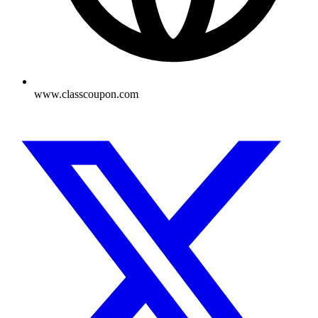
www.classcoupon.com