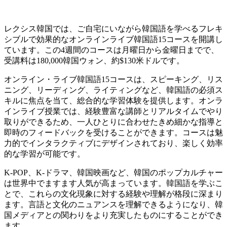
レクシス韓国では、ご自宅にいながら韓国語を学べるフレキ
シブルで効果的なオンラインライブ韓国語15コースを開講し
ています。この4週間のコースは月曜日から金曜日までで、
受講料は180,000韓国ウォン、約$130米ドルです。
オンライン・ライブ韓国語15コースは、スピーキング、リス
ニング、リーディング、ライティングなど、韓国語の必須ス
キルに焦点を当て、総合的な学習体験を提供します。オンラ
インライブ授業では、経験豊富な講師とリアルタイムでやり
取りができるため、一人ひとりに合わせたきめ細かな指導と
即時のフィードバックを受けることができます。コースは魅
力的でインタラクティブにデザインされており、楽しく効率
的な学習が可能です。
K-POP、K-ドラマ、韓国映画など、韓国のポップカルチャー
は世界中でますます人気が高まっています。韓国語を学ぶこ
とで、これらの文化現象に対する経験や理解が格段に深まり
ます。言語と文化のニュアンスを理解できるようになり、韓
国メディアとの関わりをより充実したものにすることができ
ます。