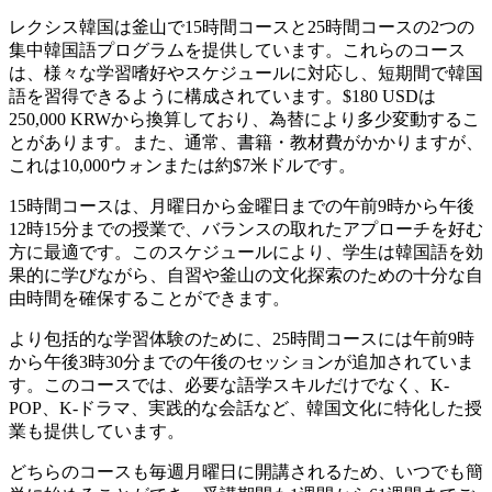
レクシス韓国は釜山で15時間コースと25時間コースの2つの
集中韓国語プログラムを提供しています。これらのコース
は、様々な学習嗜好やスケジュールに対応し、短期間で韓国
語を習得できるように構成されています。$180 USDは
250,000 KRWから換算しており、為替により多少変動するこ
とがあります。また、通常、書籍・教材費がかかりますが、
これは10,000ウォンまたは約$7米ドルです。
15時間コースは、月曜日から金曜日までの午前9時から午後
12時15分までの授業で、バランスの取れたアプローチを好む
方に最適です。このスケジュールにより、学生は韓国語を効
果的に学びながら、自習や釜山の文化探索のための十分な自
由時間を確保することができます。
より包括的な学習体験のために、25時間コースには午前9時
から午後3時30分までの午後のセッションが追加されていま
す。このコースでは、必要な語学スキルだけでなく、K-
POP、K-ドラマ、実践的な会話など、韓国文化に特化した授
業も提供しています。
どちらのコースも毎週月曜日に開講されるため、いつでも簡