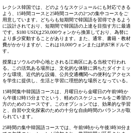
レクシス韓国では、どのようなスケジュールにも対応できる
よう、15時間コースと25時間コースの2つの集中コースをご
用意しています。どちらも短期間で韓国語を習得できるよう
に設計されており、短期間で韓国語の上達を目指す方に最適
です。$180 USDは250,000ウォンから換算しており、為替に
より多少変動することがあります。また、通常、書籍・教材
費がかかりますが、これは10,000ウォンまたは約$7米ドルで
す。
授業はソウルの中心地とされる江南区にある当校で行われ
る。この活気ある場所は、文化的な体験に満ちたダイナミッ
クな環境、近代的な設備、公共交通機関への便利なアクセス
を学生に提供し、生活と学習に理想的な場所となっている。
15時間集中韓国語コースは、月曜日から金曜日の午前9時か
ら午後12時15分までという、軽めのスケジュールをご希望の
方のためのコースです。このオプションでは、効果的な学習
と、自習や文化探索のための十分な自由時間のバランスが取
られています。
25時間の集中韓国語コースでは、午前9時から午後3時30分ま