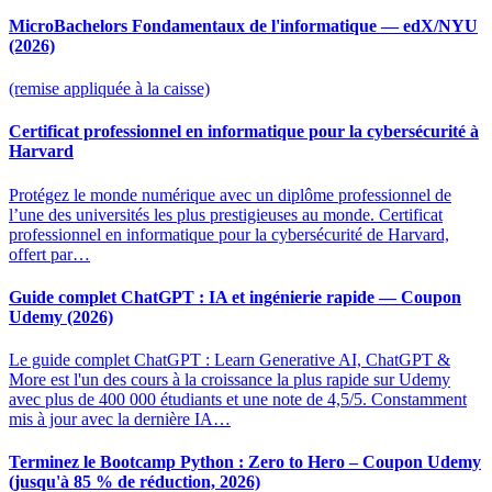
MicroBachelors Fondamentaux de l'informatique — edX/NYU
(2026)
(remise appliquée à la caisse)
Certificat professionnel en informatique pour la cybersécurité à
Harvard
Protégez le monde numérique avec un diplôme professionnel de
l’une des universités les plus prestigieuses au monde. Certificat
professionnel en informatique pour la cybersécurité de Harvard,
offert par…
Guide complet ChatGPT : IA et ingénierie rapide — Coupon
Udemy (2026)
Le guide complet ChatGPT : Learn Generative AI, ChatGPT &
More est l'un des cours à la croissance la plus rapide sur Udemy
avec plus de 400 000 étudiants et une note de 4,5/5. Constamment
mis à jour avec la dernière IA…
Terminez le Bootcamp Python : Zero to Hero – Coupon Udemy
(jusqu'à 85 % de réduction, 2026)