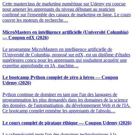
Cette masterclass de marketing numérique sur Udemy est conçue
pour amener les apprenants du niveau débutant au praticien
confirmé sur l'ensemble des canaux de marketing en ligne. Le cours
couvre les moteurs de recherche…
MicroMasters en intelligence artificielle (Université Columbia)
— Coupon edX (2026)
Le programme MicroMasters en intelligence artificielle de
l'Université de Columbia, proposé sur edX, est un diplôme d'études
supérieures conçu pour les apprenants qui souhaitent acquérir une
expertise approfondie en IA, machine…
Le bootcamp Python complet de zéro à héros — Coupon
Udemy (2026)
Python continue de dominer en tant que l'un des langages de
programmation les plus demandés dans les domaines de la science
des données, de l'automatisation, du développement Web et de l'IA.
Ce bootcamp complet emmène les apprenants de l'absolu…
Le cours complet de piratage éthique — Coupon Udemy (2026)
La cybersécurité reste l'un des domaines technologiques à la