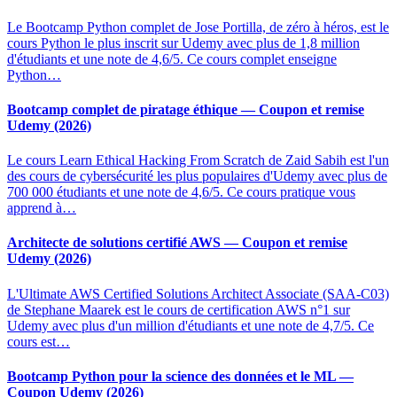
Le Bootcamp Python complet de Jose Portilla, de zéro à héros, est le
cours Python le plus inscrit sur Udemy avec plus de 1,8 million
d'étudiants et une note de 4,6/5. Ce cours complet enseigne
Python…
Bootcamp complet de piratage éthique — Coupon et remise
Udemy (2026)
Le cours Learn Ethical Hacking From Scratch de Zaid Sabih est l'un
des cours de cybersécurité les plus populaires d'Udemy avec plus de
700 000 étudiants et une note de 4,6/5. Ce cours pratique vous
apprend à…
Architecte de solutions certifié AWS — Coupon et remise
Udemy (2026)
L'Ultimate AWS Certified Solutions Architect Associate (SAA-C03)
de Stephane Maarek est le cours de certification AWS n°1 sur
Udemy avec plus d'un million d'étudiants et une note de 4,7/5. Ce
cours est…
Bootcamp Python pour la science des données et le ML —
Coupon Udemy (2026)