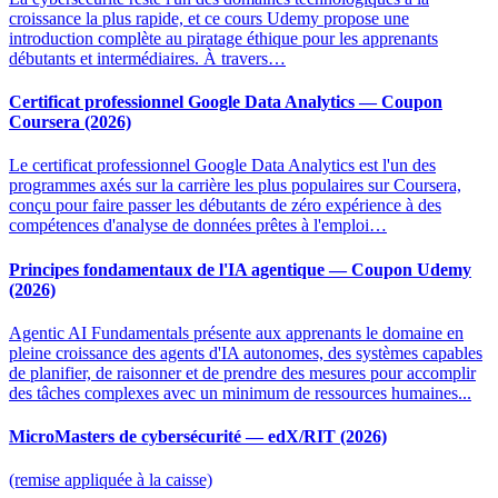
croissance la plus rapide, et ce cours Udemy propose une
introduction complète au piratage éthique pour les apprenants
débutants et intermédiaires. À travers…
Certificat professionnel Google Data Analytics — Coupon
Coursera (2026)
Le certificat professionnel Google Data Analytics est l'un des
programmes axés sur la carrière les plus populaires sur Coursera,
conçu pour faire passer les débutants de zéro expérience à des
compétences d'analyse de données prêtes à l'emploi…
Principes fondamentaux de l'IA agentique — Coupon Udemy
(2026)
Agentic AI Fundamentals présente aux apprenants le domaine en
pleine croissance des agents d'IA autonomes, des systèmes capables
de planifier, de raisonner et de prendre des mesures pour accomplir
des tâches complexes avec un minimum de ressources humaines...
MicroMasters de cybersécurité — edX/RIT (2026)
(remise appliquée à la caisse)