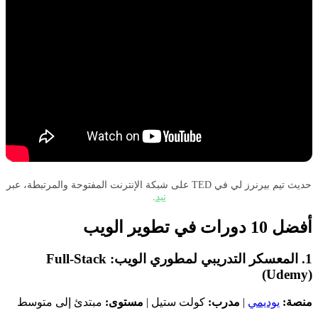
حديث تيم بيرنرز لي في TED على شبكة الإنترنت المفتوحة والمرتبطة، عبر
تيد
.
أفضل 10 دورات في تطوير الويب
1. المعسكر التدريبي لمطوري الويب: Full-Stack
(Udemy)
منصة:
يوديمي
|
مدرب:
كولت ستيل |
مستوى:
مبتدئ إلى متوسط