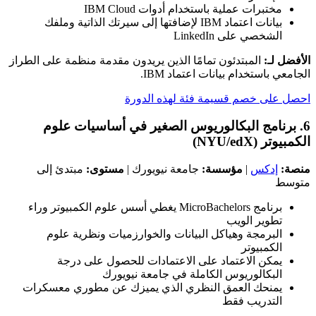
مختبرات عملية باستخدام أدوات IBM Cloud
بيانات اعتماد IBM لإضافتها إلى سيرتك الذاتية وملفك
الشخصي على LinkedIn
الأفضل لـ:
المبتدئون تمامًا الذين يريدون مقدمة منظمة على الطراز
الجامعي باستخدام بيانات اعتماد IBM.
احصل على خصم قسيمة فئة لهذه الدورة
6. برنامج البكالوريوس الصغير في أساسيات علوم
الكمبيوتر (NYU/edX)
منصة:
إدكس
|
مؤسسة:
جامعة نيويورك |
مستوى:
مبتدئ إلى
متوسط
برنامج MicroBachelors يغطي أسس علوم الكمبيوتر وراء
تطوير الويب
البرمجة وهياكل البيانات والخوارزميات ونظرية علوم
الكمبيوتر
يمكن الاعتماد على الاعتمادات للحصول على درجة
البكالوريوس الكاملة في جامعة نيويورك
يمنحك العمق النظري الذي يميزك عن مطوري معسكرات
التدريب فقط