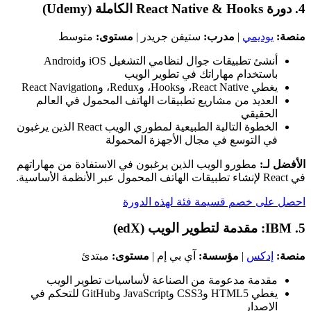
4. دورة React Native & Hooks الكاملة (Udemy)
منصة:
يوديمي
|
مدرب:
ستيفن جريدر |
مستوى:
متوسط
أنشئ تطبيقات جوال لنظامي التشغيل iOS وAndroid
باستخدام مهاراتك في تطوير الويب
يغطي React Native، وHooks، وRedux، وReact Navigation
العديد من مشاريع تطبيقات الهاتف المحمول في العالم
الحقيقي
الخطوة التالية الطبيعية لمطوري الويب React الذين يرغبون
في التوسع في مجال الأجهزة المحمولة
الأفضل لـ:
مطورو الويب الذين يرغبون في الاستفادة من مهاراتهم
في React لإنشاء تطبيقات الهاتف المحمول عبر الأنظمة الأساسية.
احصل على خصم قسيمة فئة لهذه الدورة
5. IBM: مقدمة لتطوير الويب (edX)
منصة:
إدكس
|
مؤسسة:
آي بي إم |
مستوى:
مبتدئ
مقدمة مدعومة من الصناعة لأساسيات تطوير الويب
يغطي HTML5 وCSS3 وJavaScript وGitHub للتحكم في
الإصدار