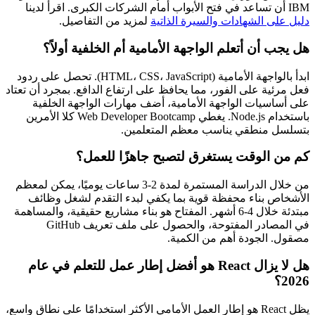
IBM أن تساعد في فتح الأبواب أمام الشركات الكبرى. اقرأ لدينا
دليل على الشهادات والسيرة الذاتية
لمزيد من التفاصيل.
هل يجب أن أتعلم الواجهة الأمامية أم الخلفية أولاً؟
ابدأ بالواجهة الأمامية (HTML، CSS، JavaScript). تحصل على ردود
فعل مرئية على الفور، مما يحافظ على ارتفاع الدافع. بمجرد أن تعتاد
على أساسيات الواجهة الأمامية، أضف مهارات الواجهة الخلفية
باستخدام Node.js. يغطي Web Developer Bootcamp كلا الأمرين
بتسلسل منطقي يناسب معظم المتعلمين.
كم من الوقت يستغرق لتصبح جاهزًا للعمل؟
من خلال الدراسة المستمرة لمدة 2-3 ساعات يوميًا، يمكن لمعظم
الأشخاص بناء محفظة قوية بما يكفي لبدء التقدم لشغل وظائف
مبتدئة خلال 4-6 أشهر. المفتاح هو بناء مشاريع حقيقية، والمساهمة
في المصادر المفتوحة، والحصول على ملف تعريف GitHub
مصقول. الجودة أهم من الكمية.
هل لا يزال React هو أفضل إطار عمل للتعلم في عام
2026؟
يظل React هو إطار العمل الأمامي الأكثر استخدامًا على نطاق واسع،