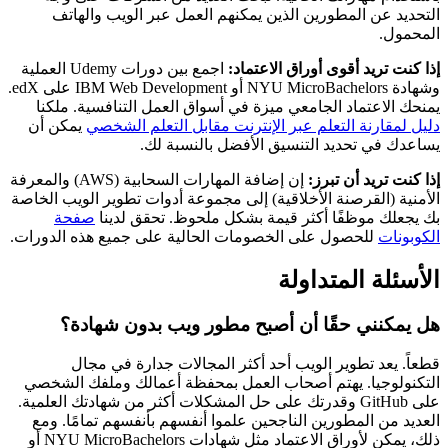
التحديد عن المطورين الذين يمكنهم العمل عبر الويب والهاتف
المحمول.
إذا كنت تريد أقوى أوراق الاعتماد:
اجمع بين دورات Udemy العملية
وشهادة NYU MicroBachelors أو IBM Web Development على edX.
يمنحك الاعتماد الجامعي ميزة في أسواق العمل التنافسية. ملكنا
دليل لمقارنة التعلم عبر الإنترنت مقابل التعلم الشخصي
يمكن أن
يساعدك في تحديد التنسيق الأفضل بالنسبة لك.
إذا كنت تريد أن تبرز:
إن إضافة المهارات السحابية (AWS) والمعرفة
الأمنية (القرصنة الأخلاقية) إلى مجموعة أدوات تطوير الويب الخاصة
بك يجعلك موظفًا أكثر قيمة بشكل ملحوظ. تحقق لدينا
صفحة
الكوبونات
للحصول على الخصومات الحالية على جميع هذه الدورات.
الأسئلة المتداولة
هل يمكنني حقًا أن أصبح مطور ويب بدون شهادة؟
قطعاً. يعد تطوير الويب أحد أكثر المجالات جدارة في مجال
التكنولوجيا. يهتم أصحاب العمل بمحفظة أعمالك وملفك الشخصي
على GitHub وقدرتك على حل المشكلات أكثر من شهادتك العلمية.
العديد من المطورين الناجحين علموا أنفسهم بأنفسهم تمامًا. ومع
ذلك، يمكن لأوراق الاعتماد مثل شهادات NYU MicroBachelors أو