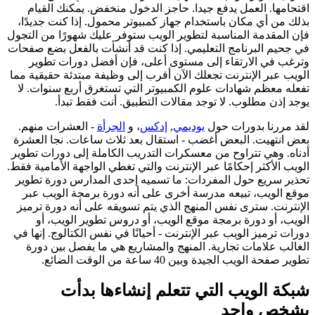
اقتحامها. العمل يدفع جيدا. حاجز الدخول منخفض. يمكنك القيام
بذلك من أي مكان باستخدام جهاز كمبيوتر محمول. إذا كنت جديدًا،
فإن المقدمة المناسبة لتطوير الويب ستوفر عليك شهورًا من التجول
في جحيم البرنامج التعليمي. إذا كنت قد أنشأت بالفعل بضع صفحات
وترغب في الارتقاء إلى مستوى أعلى، فإن أفضل دورات تطوير
الويب عبر الإنترنت تجعلك الآن أقرب إلى وظيفة مبتدئة حقيقية مما
تفعله معظم شهادات علوم الكمبيوتر التي تستغرق أربع سنوات. لا
يوجد إذن مطلوب. لا توجد مقالات التطبيق. أنت فقط تبدأ.
لقد مررنا بدورات حول
يوديمي
,
إدكس
، و
الجرأة
- العشرات منهم.
بعض انتهيت. البعض أغضب - استقال بعد ثلاث ساعات. نجا العشرة
أدناه. وهي تتراوح من معسكرات التدريب الكاملة إلى دورات تطوير
الويب الأكثر إحكامًا عبر الإنترنت والتي تغطي الواجهة الأمامية فقط.
تحذير سريع حول المفردات: ما تسميه إحدى المدارس دورة تطوير
موقع الويب، تبيعه مدرسة أخرى على أنه دورة برمجة الويب عبر
الإنترنت. سترى نفس المنهج الذي يتم تسويقه على أنه دورة ترميز
الويب، أو دورة برمجة موقع الويب، أو دروس تطوير الويب، أو
دورات ترميز الويب عبر الإنترنت - أحيانًا في نفس الكتالوج. إنها في
الغالب علامات تجارية. المنهج والمشاريع هي ما يفصل بين دورة
تطوير صفحة الويب الجيدة وبين 40 ساعة من الوقت الضائع.
شبكة الويب التي تتعلم إنشاءها بدأت
بشخص واحد