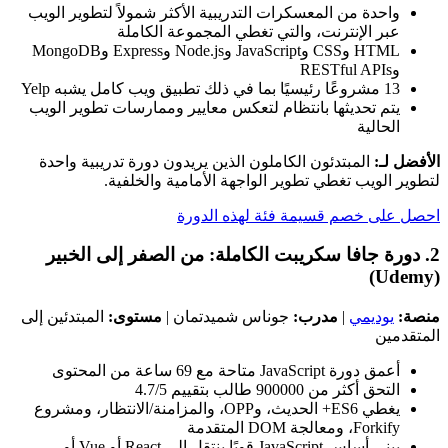
واحدة من المعسكرات التدريبية الأكثر شمولاً لتطوير الويب
عبر الإنترنت، والتي تغطي المجموعة الكاملة
HTML وCSS وJavaScript وNode.js وExpress وMongoDB
وRESTful APIs
13 مشروعًا رئيسيًا بما في ذلك تطبيق ويب كامل يشبه Yelp
يتم تحديثها بانتظام لتعكس معايير وممارسات تطوير الويب
الحالية
الأفضل لـ:
المبتدئون الكاملون الذين يريدون دورة تدريبية واحدة
لتطوير الويب تغطي تطوير الواجهة الأمامية والخلفية.
احصل على خصم قسيمة فئة لهذه الدورة
2. دورة جافا سكريبت الكاملة: من الصفر إلى الخبير
(Udemy)
منصة:
يوديمي
|
مدرب:
جوناس شميدتمان |
مستوى:
المبتدئين إلى
المتقدمين
أعمق دورة JavaScript متاحة مع 69 ساعة من المحتوى
التحق أكثر من 900000 طالب بتقييم 4.7/5
يغطي ES6+ الحديث، وOPP، والمزامنة/الانتظار، ومشروع
Forkify، ومعالجة DOM المتقدمة
يبني أساس JavaScript قويًا ينتقل إلى React أو Vue أو