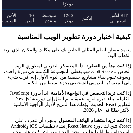
دولارًا
RIT للأمن
1200
متوسط-
10
الأمن
إدكس
السيبراني
دولار
متقدم
أشهر
السيبراني
كيفية اختيار دورة تطوير الويب المناسبة
يعتمد مسار التعلم المثالي الخاص بك على مكانك والمكان الذي تريد
الذهاب إليه:
إذا كنت تبدأ من الصفر:
ابدأ بالمعسكر التدريبي لمطوري الويب
الخاص بـ Colt Steele. فهو يغطي المجموعة الكاملة في دورة واحدة،
وسوف تقوم ببناء مشاريع حقيقية من اليوم الأول. إنه أقرب شيء
إلى المعسكر التدريبي الشخصي بجزء بسيط من التكلفة.
إذا كنت تريد التخصص في الواجهة الأمامية:
ابدأ بدورة JavaScript
الكاملة لبناء خبرة لغوية عميقة، ثم انتقل إلى دورة Next.js 14
لتطوير React الحديث. يؤهلك هذا المزيج لأدوار الواجهة الأمامية
الأكثر طلبًا في عام 2026.
إذا كنت تريد استخدام الهاتف المحمول:
بمجرد أن تتعرف على
React، تتيح لك دورة React Native إنشاء تطبيقات iOS وAndroid
باستخدام مهاراتك الحالية. تبحث العديد من الشركات على وجه