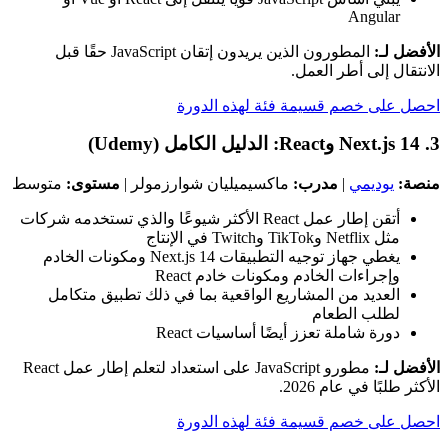
Angular
الأفضل لـ:
المطورون الذين يريدون إتقان JavaScript حقًا قبل
الانتقال إلى أطر العمل.
احصل على خصم قسيمة فئة لهذه الدورة
3. Next.js 14 وReact: الدليل الكامل (Udemy)
منصة:
يوديمي
|
مدرب:
ماكسيميليان شوارزمولر |
مستوى:
متوسط
أتقن إطار عمل React الأكثر شيوعًا والذي تستخدمه شركات
مثل Netflix وTikTok وTwitch في الإنتاج
يغطي جهاز توجيه التطبيقات Next.js 14 ومكونات الخادم
وإجراءات الخادم ومكونات خادم React
العديد من المشاريع الواقعية بما في ذلك تطبيق متكامل
لطلب الطعام
دورة شاملة تعزز أيضًا أساسيات React
الأفضل لـ:
مطورو JavaScript على استعداد لتعلم إطار عمل React
الأكثر طلبًا في عام 2026.
احصل على خصم قسيمة فئة لهذه الدورة