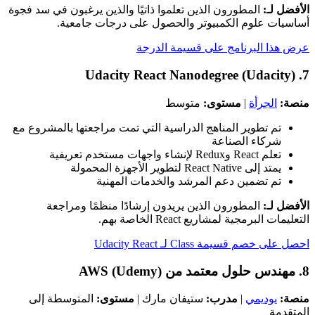
الأفضل لـ:
المطورون الذين تعلموا ذاتيًا والذين يرغبون في سد فجوة
أساسيات علوم الكمبيوتر والحصول على درجات جامعية.
عرض هذا البرنامج على قسيمة الدرجة
7. Udacity React Nanodegree (Udacity)
منصة:
الجرأة
|
مستوى:
متوسط
تم تطوير المناهج الدراسية التي تمت مراجعتها بالمشروع مع
شركاء الصناعة
تعلم React وRedux لإنشاء واجهات مستخدم تعريفية
يمتد إلى React Native لتطوير الأجهزة المحمولة
تم تضمين دعم المرشد والخدمات المهنية
الأفضل لـ:
المطورون الذين يريدون إرشادًا منظمًا ومراجعة
التعليمات البرمجية لمشاريع React الخاصة بهم.
احصل على خصم قسيمة Class لـ Udacity React
8. مهندس حلول معتمد من AWS (Udemy)
منصة:
يوديمي
|
مدرب:
ستيفان مارك |
مستوى:
المتوسطة إلى
المتقدمة