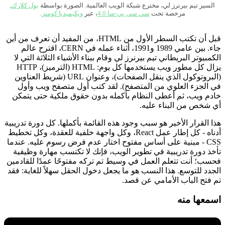
السير تيم بيرنرز لي، مخترع شبكة الويب العالمية. الصورة بواسطة
بول كلارك
,
مرخصة تحت
سي سي بي-سا 4.0
، عبر
ويكيميديا ​​​​كومنز
.
قبل أن تكتب السطر الأول من HTML، من المفيد أن تعرف من أين
جاء. بين عامي 1989 و1991، أثناء عمله في CERN، اقترح عالم
الكمبيوتر البريطاني تيم بيرنرز لي وقام ببناء الأشياء الثلاثة التي لا
يزال كل مطور ويب يستخدمها كل يوم: HTML (الترميز)، HTTP
(البروتوكول الذي ينقل الصفحات)، وعنوان URL (شريط العناوين
في الجزء العلوي من المتصفح). لقد كتب أول متصفح ويب وأول
خادم ويب، ثم أعطى النظام بأكمله بدون حقوق ملكية حتى يتمكن
أي شخص من البناء عليه.
هذا القرار الأخير هو سبب وجود هذه القائمة بأكملها. كل دورة تدريبية
أدناه - كل إطار عمل React، وكل واجهة خلفية للعقدة، وكل تخطيط
CSS - مبنية على أساس مفتوح اختار عدم فرض رسوم عليه. عندما
تأخذ دورة تدريبية في تطوير الويب، فإنك لا تكتسب مهارة وظيفية
فحسب؛ أنت تتعلم العمل في وسيط تم تركه مفتوحًا عمدًا للقادمين
الجدد للتوسع. هذا النسب هو ما يجعل دخول الحقل سهلاً للغاية: فقد
تم فتح الباب الأمامي عن قصد.
اسمعها منه