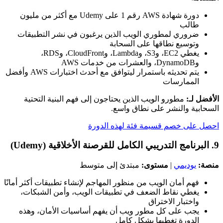
دورة شهادة AWS رقم 1 على Udemy مع أكثر من مليون
طالب
ضروري لمطوري الويب الذين يرغبون في نشر التطبيقات
وتوسيع نطاقها على السحابة
يغطي EC2، وS3، وLambda، وCloudFront، وRDS،
وDynamoDB، والعشرات من خدمات AWS
يتم تحديثه باستمرار ليتوافق مع أحدث اختبارات AWS وأفضل
الممارسات
الأفضل لـ:
مطورو الويب الذين يحتاجون إلى فهم البنية التحتية
السحابية والنشر على نطاق واسع.
احصل على خصم قسيمة فئة لهذه الدورة
9. البرنامج التدريبي الكامل للقرصنة الأخلاقية (Udemy)
منصة:
يوديمي
|
مستوى:
مبتدئ إلى متوسط
فهم أمان الويب من منظور المهاجم لإنشاء تطبيقات أكثر أمانًا
يغطي نقاط الضعف في تطبيقات الويب، وأمن الشبكات،
واختبار الاختراق
يجب على كل مطور ويب أن يفهم أساسيات الأمان، وهذه
الدورة تغطيها بشكل كامل