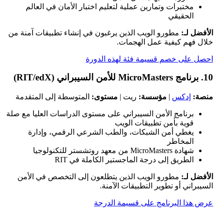
مختبرات وتمارين عملية لتعليم اختبار الأمان في العالم
الحقيقي
الأفضل لـ:
مطورو الويب الذين يرغبون في إنشاء تطبيقات آمنة من
خلال فهم كيفية عمل الهجمات.
احصل على خصم قسيمة فئة لهذه الدورة
10. برنامج MicroMasters للأمن السيبراني (RIT/edX)
منصة:
إدكس
|
مؤسسة:
ريت |
مستوى:
المتوسطة إلى المتقدمة
برنامج الأمن السيبراني على مستوى الدراسات العليا مع صلة
قوية بأمن تطبيقات الويب
يغطي أمن الشبكات، والطب الشرعي الرقمي، وإدارة
المخاطر
شهادة MicroMasters من معهد روتشستر للتكنولوجيا
الطريق إلى درجة الماجستير الكاملة في RIT
الأفضل لـ:
مطورو الويب الذين يتطلعون إلى التخصص في الأمن
السيبراني أو تطوير التطبيقات الآمنة.
عرض هذا البرنامج على قسيمة الدرجة