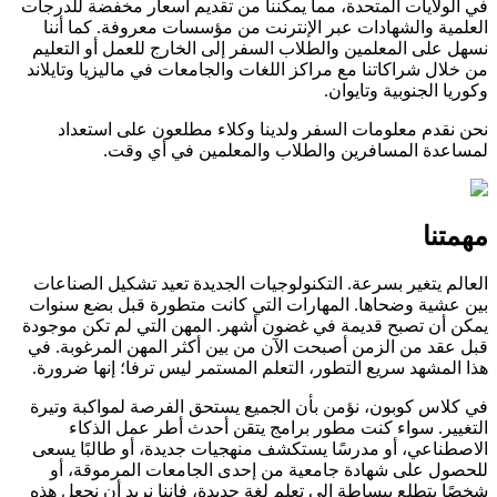
في الولايات المتحدة، مما يمكننا من تقديم أسعار مخفضة للدرجات
العلمية والشهادات عبر الإنترنت من مؤسسات معروفة. كما أننا
نسهل على المعلمين والطلاب السفر إلى الخارج للعمل أو التعليم
من خلال شراكاتنا مع مراكز اللغات والجامعات في ماليزيا وتايلاند
وكوريا الجنوبية وتايوان.
نحن نقدم معلومات السفر ولدينا وكلاء مطلعون على استعداد
لمساعدة المسافرين والطلاب والمعلمين في أي وقت.
مهمتنا
العالم يتغير بسرعة. التكنولوجيات الجديدة تعيد تشكيل الصناعات
بين عشية وضحاها. المهارات التي كانت متطورة قبل بضع سنوات
يمكن أن تصبح قديمة في غضون أشهر. المهن التي لم تكن موجودة
قبل عقد من الزمن أصبحت الآن من بين أكثر المهن المرغوبة. في
هذا المشهد سريع التطور، التعلم المستمر ليس ترفا؛ إنها ضرورة.
في كلاس كوبون، نؤمن بأن الجميع يستحق الفرصة لمواكبة وتيرة
التغيير. سواء كنت مطور برامج يتقن أحدث أطر عمل الذكاء
الاصطناعي، أو مدرسًا يستكشف منهجيات جديدة، أو طالبًا يسعى
للحصول على شهادة جامعية من إحدى الجامعات المرموقة، أو
شخصًا يتطلع ببساطة إلى تعلم لغة جديدة، فإننا نريد أن نجعل هذه