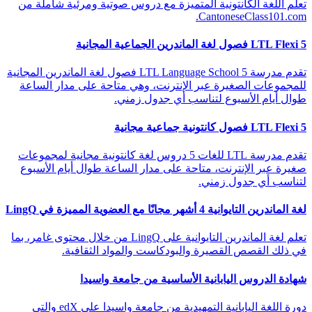
تعلم اللغة الكانتونية المتميزة مع دروس صوتية ومرئية شاملة من
CantoneseClass101.com.
LTL Flexi 5 فصول لغة الماندرين الجماعية المجانية
تقدم مدرسة LTL Language School 5 فصول لغة الماندرين المجانية
للمجموعات الصغيرة عبر الإنترنت، وهي متاحة على مدار الساعة
طوال أيام الأسبوع لتناسب أي جدول زمني.
LTL Flexi 5 فصول كانتونية جماعية مجانية
تقدم مدرسة LTL للغات 5 دروس لغة كانتونية مجانية لمجموعات
صغيرة عبر الإنترنت، متاحة على مدار الساعة طوال أيام الأسبوع
لتناسب أي جدول زمني.
لغة الماندرين التايوانية 4 أشهر مجانًا مع العضوية المميزة في LingQ
تعلم لغة الماندرين التايوانية على LingQ من خلال محتوى غامر، بما
في ذلك القصص القصيرة والبودكاست والمواد الثقافية.
شهادة الدروس اليابانية الأساسية من جامعة واسيدا
دورة اللغة اليابانية التمهيدية من جامعة واسيدا على edX والتي