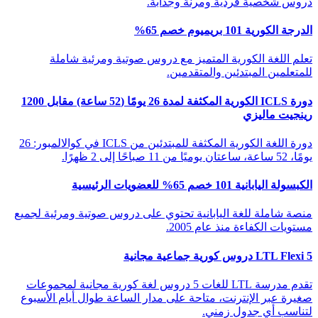
دروس شخصية فردية ومرنة وجذابة.
الدرجة الكورية 101 بريميوم خصم 65%
تعلم اللغة الكورية المتميز مع دروس صوتية ومرئية شاملة
للمتعلمين المبتدئين والمتقدمين.
دورة ICLS الكورية المكثفة لمدة 26 يومًا (52 ساعة) مقابل 1200
رينجيت ماليزي
دورة اللغة الكورية المكثفة للمبتدئين من ICLS في كوالالمبور: 26
يومًا، 52 ساعة، ساعتان يوميًا من 11 صباحًا إلى 2 ظهرًا.
الكبسولة اليابانية 101 خصم 65% للعضويات الرئيسية
منصة شاملة للغة اليابانية تحتوي على دروس صوتية ومرئية لجميع
مستويات الكفاءة منذ عام 2005.
LTL Flexi 5 دروس كورية جماعية مجانية
تقدم مدرسة LTL للغات 5 دروس لغة كورية مجانية لمجموعات
صغيرة عبر الإنترنت، متاحة على مدار الساعة طوال أيام الأسبوع
لتناسب أي جدول زمني.