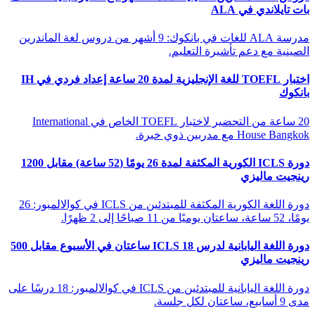
بات تايلاندي في ALA
مدرسة ALA للغات في بانكوك: 9 أشهر من دروس لغة الماندرين
الصينية مع دعم تأشيرة التعليم.
اختبار TOEFL للغة الإنجليزية لمدة 20 ساعة إعداد فردي في IH
بانكوك
20 ساعة من التحضير لاختبار TOEFL الخاص في International
House Bangkok مع مدربين ذوي خبرة.
دورة ICLS الكورية المكثفة لمدة 26 يومًا (52 ساعة) مقابل 1200
رينجيت ماليزي
دورة اللغة الكورية المكثفة للمبتدئين من ICLS في كوالالمبور: 26
يومًا، 52 ساعة، ساعتان يوميًا من 11 صباحًا إلى 2 ظهرًا.
دورة اللغة اليابانية لدرس ICLS 18 ساعتان في الأسبوع مقابل 500
رينجيت ماليزي
دورة اللغة اليابانية للمبتدئين من ICLS في كوالالمبور: 18 درسًا على
مدى 9 أسابيع، ساعتان لكل جلسة.