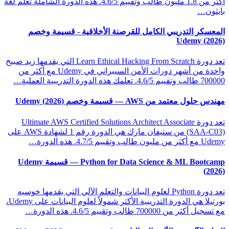
أكثر من 1.8 مليون طالب وتقييم 4.6/5. هذه الدورة الشاملة تعلم لغة
بايثون…
المعسكر التدريبي الكامل للقرصنة الأخلاقية - قسيمة وخصم
Udemy (2026)
تعد دورة Learn Ethical Hacking From Scratch التي يقدمها زيد صبيح
واحدة من أشهر دورات الأمن السيبراني في Udemy مع أكثر من
700000 طالب وتقييم 4.6/5. تعلمك هذه الدورة التدريبية العملية…
مهندس حلول معتمد من AWS — قسيمة وخصم Udemy (2026)
تعد دورة Ultimate AWS Certified Solutions Architect Associate
(SAA-C03) من ستيفان مارك هي الدورة رقم 1 لشهادة AWS على
Udemy مع أكثر من مليون طالب وتقييم 4.7/5. هذه الدورة…
Python for Data Science & ML Bootcamp — قسيمة Udemy
(2026)
تعد دورة Python لعلوم البيانات والتعلم الآلي التي يقدمها خوسيه
بورتيلا هي الدورة التدريبية الأكثر شمولاً لعلوم البيانات على Udemy،
مع تسجيل أكثر من 700000 طالب وتقييم 4.6/5. هذه الدورة…