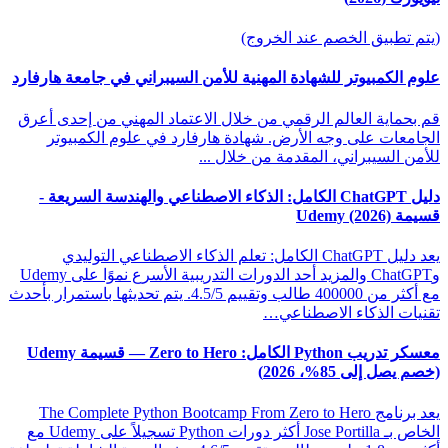
(يتم تطبيق الخصم عند الخروج)
علوم الكمبيوتر للشهادة المهنية للأمن السيبراني في جامعة هارفارد
قم بحماية العالم الرقمي من خلال الاعتماد المهني من إحدى أعرق
الجامعات على وجه الأرض. شهادة هارفارد في علوم الكمبيوتر
للأمن السيبراني، المقدمة من خلال ...
دليل ChatGPT الكامل: الذكاء الاصطناعي والهندسة السريعة -
قسيمة Udemy (2026)
يعد دليل ChatGPT الكامل: تعلم الذكاء الاصطناعي التوليدي
وChatGPT والمزيد أحد الدورات التدريبية الأسرع نموًا على Udemy
مع أكثر من 400000 طالب وتقييم 4.5/5. يتم تحديثها باستمرار بأحدث
تقنيات الذكاء الاصطناعي…
معسكر تدريب Python الكامل: Zero to Hero — قسيمة Udemy
(خصم يصل إلى 85%، 2026)
يعد برنامج The Complete Python Bootcamp From Zero to Hero
الخاص بـ Jose Portilla أكثر دورات Python تسجيلاً على Udemy مع