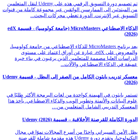
تم تصميم دورة التسويق الرقمي هذه على Udemy لنقل المتعلمين
من المبتدئين إلى الممارسين الواثقين عبر مجموعة كاملة من قنوات
التسويق عبر الإنترنت. الدورة تغطي محركات البحث...
الذكاء الاصطناعي MicroMasters (جامعة كولومبيا) - قسيمة edX
(2026)
يعد برنامج MicroMasters للذكاء الاصطناعي من جامعة كولومبيا،
والمعروض على edX، عبارة عن أوراق اعتماد على مستوى
الدراسات العليا مصممة للمتعلمين الذين يرغبون في بناء خبرة
عميقة في الذكاء الاصطناعي والآلات...
معسكر تدريب بايثون الكامل من الصفر إلى البطل - قسيمة Udemy
(2026)
تستمر بايثون في الهيمنة كواحدة من لغات البرمجة الأكثر طلبًا في
علوم البيانات والأتمتة وتطوير الويب والذكاء الاصطناعي. يأخذ هذا
المعسكر التدريبي الشامل المتعلمين من…
الدورة الكاملة للقرصنة الأخلاقية – قسيمة Udemy (2026)
يظل الأمن السيبراني واحدًا من أسرع المجالات نموًا في مجال
التكنولوجيا، وتقدم دورة Udemy هذه مقدمة شاملة للقرصنة