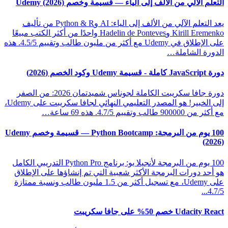
التعلم الآلي من الألف إلى الياء — قسيمة وخصم Udemy (2026)
يعد التعلم الآلي من الألف إلى الياء: AI وPython & R من تأليف
Kirill Eremenko وHadelin de Ponteves واحدًا من أكثر الكتب مبيعًا
على الإطلاق في Udemy مع أكثر من مليون طالب وتقييم 4.5/5. هذه
الدورة الشاملة…
دورة JavaScript كاملة - قسيمة Udemy وكود الخصم (2026)
دورة جافا سكريبت الكاملة لجوناس شميدتمان 2026: من الصفر
إلى الخبير! هو المصدر التعليمي النهائي لجافا سكريبت على Udemy،
مع أكثر من 900000 طالب وتقييم 4.7/5. هذه 69 ساعة…
100 يوم من البرمجة: Python Bootcamp — قسيمة وخصم Udemy
(2026)
100 يوم من البرمجة لأنجيلا يو: برنامج Python Pro التدريبي الكامل
هو أحد دورات البرمجة الأكثر شعبية التي تم إنشاؤها على الإطلاق
على Udemy، مع تسجيل أكثر من 1.5 مليون طالب ونسبة ممتازة
4.7/5...
Udacity React خصم 50% على جافا سكريبت