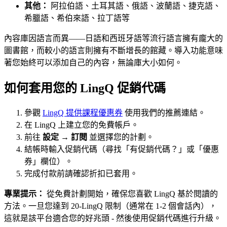
其他：
阿拉伯語、土耳其語、俄語、波蘭語、捷克語、
希臘語、希伯來語、拉丁語等
內容庫因語言而異——日語和西班牙語等流行語言擁有龐大的
圖書館，而較小的語言則擁有不斷增長的館藏。導入功能意味
著您始終可以添加自己的內容，無論庫大小如何。
如何套用您的 LingQ 促銷代碼
參觀
LingQ 提供課程優惠券
使用我們的推薦連結。
在 LingQ 上建立您的免費帳戶。
前往
設定 → 訂閱
並選擇您的計劃。
結帳時輸入促銷代碼（尋找「有促銷代碼？」或「優惠
券」欄位）。
完成付款前請確認折扣已套用。
專業提示：
從免費計劃開始，確保您喜歡 LingQ 基於閱讀的
方法。一旦您達到 20-LingQ 限制（通常在 1-2 個會話內），
這就是該平台適合您的好兆頭 - 然後使用促銷代碼進行升級。