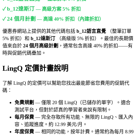
b_12達斯汀
✓
— 高級方案 5% 折扣
24 個月計劃
✓
— 高達 40% 折扣（內建折扣）
優惠券網站上提供的其他代碼包括
b_12語言直覺
（整筆訂單
5% 折扣）和
b_12達斯汀
（高級版 5% 折扣）。最佳的長期價
值來自於
24 個月高級計劃
，通常包含高達 40% 的折扣——有
時與促銷代碼疊加。
LingQ 定價計畫說明
了解 LingQ 的定價可以幫助您找出最能節省您費用的促銷代
碼：
免費規劃
— 僅限 20 個 LingQ（已儲存的單字）。適合
測試平台，但對於認真的學習者來說有限制。
每月保費
— 完全存取所有功能、無限的 LingQ、匯入內
容、追蹤進度。約 12.99 美元/月。
年度保費
— 相同的功能，按年計費。通常約為每月 8.99