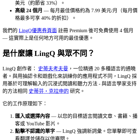
美元（約節省 33%）。
高級 24 個月
— 每月最佳價格約為 7.99 美元/月（每月價
格最多可享 40% 的折扣）。
我們的
LingQ優惠券頁面
註冊 Premium 後可免費使用 4 個月
— 這實際上是任何地方可用的最佳優惠。
是什麼讓 LingQ 與眾不同？
LingQ 創作者：
史蒂夫考夫曼
，一位精通 20 多種語言的通曉
者。與用抽認卡和遊戲化來訓練你的應用程式不同，LingQ 採
用基於可理解輸入的沉浸式閱讀和聽力方法 - 與語言學家支持
的方法相同
史蒂芬‧克拉申的
研究。
它的工作原理如下：
匯入或選擇內容
— 以您的目標語言閱讀文章、書籍、播
客或 YouTube 影片。
點擊不認識的單字
— LingQ 強調新詞彙。您單擊即可查
看翻譯並儲存以供審閱。