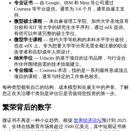
专业证书
— 由 Google、IBM 和 Meta 等公司通过
Coursera 等平台提供。通常为 3-6 个月，通常由雇主支
持。
微型硕士课程
— 来自麻省理工学院、加州大学圣地亚哥
分校和 RIT 等大学的研究生水平序列，通过 edX 提供。
有些可以申请完整的硕士学位。
微型学士课程
— 纽约大学等机构的本科水平学分途径，
也在 edX 上。专为想要大学学分而无需全额注册的职业
改变者和在职成年人而设计。
纳米学位
— Udacity 的基于项目的证书品牌，与行业合
作伙伴围绕急需的技术技能建立。
专业领域
— Coursera 术语，指的是一系列最终形成顶点
项目的课程，通常与特定的工作角色相关。
每种类型都有自己的结构、成本模型和在雇主中的声誉。了解
您正在关注哪个类别是评估它是否值得您投资的第一步。
繁荣背后的数字
微证书不再是一种小众趋势。根据
世界经济论坛
预计到 2025
年，全球在线教育市场将超过 3500 亿美元，其中短期证书将