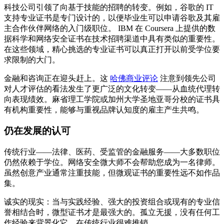
科技公司引领了向基于技能的招聘的转变。例如，谷歌的 IT
支持专业证书是专门设计的，以便毕业生可以申请谷歌及其雇
主合作伙伴网络的入门级职位。 IBM 在 Coursera 上提供的数
据科学和网络安全证书在技术招聘渠道中具有类似的重要性。
在这些领域，精心挑选的专业证书可以真正打开以前受学位要
求限制的大门。
金融和咨询正在迎头赶上。这
哈佛商业评论
注意到领先公司
对人才评估的看法发生了更广泛的文化转变——从血统代理转
向表现绩效。麻省理工学院或加州大学圣地亚哥分校的证书具
有机构重要性，能够与重视品牌认知度的雇主产生共鸣。
仍在发展的认可
传统行业——法律、医药、受监管的金融服务——大多数职位
仍然依赖于学位。网络安全微大师不会帮助您成为一名律师。
虽然创意产业通常注重技能，但微观证书的重要性远不如作品
集。
诚实的现实：当与实践经验、强大的投资组合或现有的专业信
誉相结合时，微型证书才是最强大的。孤立无援，没有任何工
作经验来背景化它，在传统行业很难推销。