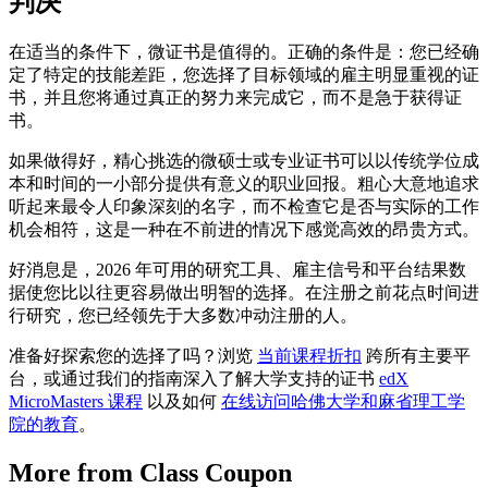
判决
在适当的条件下，微证书是值得的。正确的条件是：您已经确
定了特定的技能差距，您选择了目标领域的雇主明显重视的证
书，并且您将通过真正的努力来完成它，而不是急于获得证
书。
如果做得好，精心挑选的微硕士或专业证书可以以传统学位成
本和时间的一小部分提供有意义的职业回报。粗心大意地追求
听起来最令人印象深刻的名字，而不检查它是否与实际的工作
机会相符，这是一种在不前进的情况下感觉高效的昂贵方式。
好消息是，2026 年可用的研究工具、雇主信号和平台结果数
据使您比以往更容易做出明智的选择。在注册之前花点时间进
行研究，您已经领先于大多数冲动注册的人。
准备好探索您的选择了吗？浏览
当前课程折扣
跨所有主要平
台，或通过我们的指南深入了解大学支持的证书
edX
MicroMasters 课程
以及如何
在线访问哈佛大学和麻省理工学
院的教育
。
More from Class Coupon