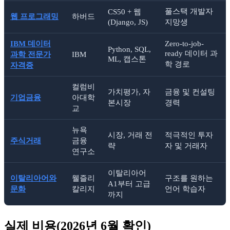
풀스택 개발자
CS50 + 웹
웹 프로그래밍
하버드
(Django, JS)
지망생
IBM 데이터
Zero-to-job-
Python, SQL,
ready 데이터 과
과학 전문가
IBM
ML, 캡스톤
학 경로
자격증
컬럼비
가치평가, 자
금융 및 컨설팅
기업금융
아대학
본시장
경력
교
뉴욕
시장, 거래 전
적극적인 투자
주식거래
금융
략
자 및 거래자
연구소
이탈리아어
이탈리아어와
웰즐리
구조를 원하는
A1부터 고급
문화
칼리지
언어 학습자
까지
실제 비용(2026년 6월 확인)