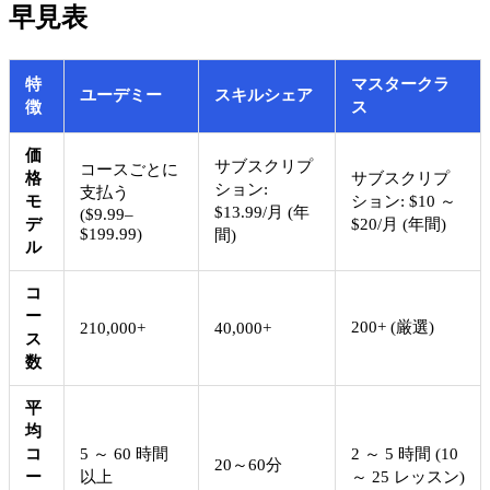
早見表
特
マスタークラ
ユーデミー
スキルシェア
徴
ス
価
サブスクリプ
コースごとに
格
サブスクリプ
ション:
支払う
モ
ション: $10 ～
$13.99/月 (年
($9.99–
デ
$20/月 (年間)
$199.99)
間)
ル
コ
ー
200+ (厳選)
210,000+
40,000+
ス
数
平
均
コ
5 ～ 60 時間
2 ～ 5 時間 (10
20～60分
ー
以上
～ 25 レッスン)