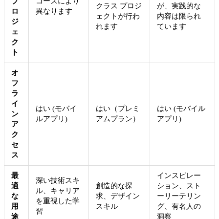
プ
コースにより
クラス プロジ
が、実践的な
ロ
異なります
ェクトが行わ
内容は限られ
ジ
れます
ています
ェ
ク
ト
オ
フ
ラ
イ
はい (モバイ
はい（プレミ
はい (モバイル
ン
ルアプリ)
アムプラン）
アプリ)
ア
ク
セ
ス
最
インスピレー
深い技術スキ
適
創造的な探
ション、スト
ル、キャリア
な
求、デザイン
ーリーテリン
を重視した学
用
スキル
グ、有名人の
習
途
洞察