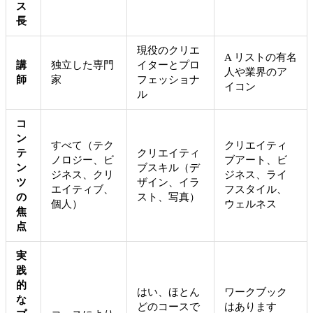
ス
長
現役のクリエ
A リストの有名
講
独立した専門
イターとプロ
人や業界のア
師
家
フェッショナ
イコン
ル
コ
ン
すべて（テク
クリエイティ
テ
クリエイティ
ノロジー、ビ
ブアート、ビ
ン
ブスキル（デ
ジネス、クリ
ジネス、ライ
ツ
ザイン、イラ
エイティブ、
フスタイル、
の
スト、写真）
個人）
ウェルネス
焦
点
実
践
的
はい、ほとん
ワークブック
な
どのコースで
はあります