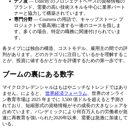
ナノ度
— Udacity のプロジェクトベースの資格情報の
ブランド。需要の高い技術スキルを中心に業界パート
ナーと協力して構築されています。
専門分野
— Coursera の用語で、キャップストーン プ
ロジェクトで最高潮に達する一連のコースを指しま
す。多くの場合、特定の職務に関連付けられていま
す。
各タイプには独自の構造、コストモデル、雇用主の間での評
判があります。どのカテゴリに注目しているかを理解するこ
とが、投資に値するかどうかを評価するための第一歩です。
ブームの裏にある数字
マイクロクレデンシャルはもはやニッチなトレンドではあり
ません。によると、
世界経済フォーラム
、世界のオンライ
ン教育市場は 2025 年までに 3,500 億ドルを超えると予測さ
れており、短縮形式の資格情報がその成長の大きなシェアを
占めています。パンデミックにより何百万人もの労働者が急
速に再教育を強いられた2020年以来、需要は急激に加速して
いる。