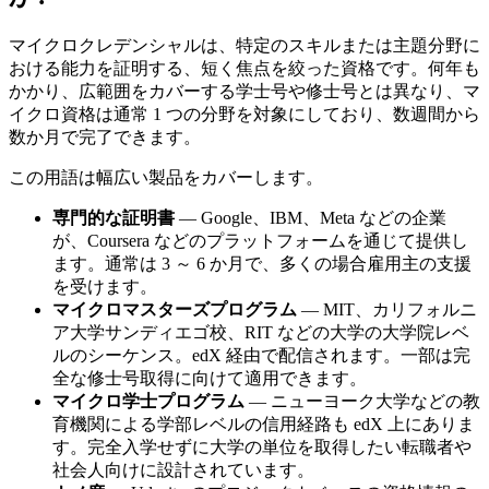
マイクロクレデンシャルは、特定のスキルまたは主題分野に
おける能力を証明する、短く焦点を絞った資格です。何年も
かかり、広範囲をカバーする学士号や修士号とは異なり、マ
イクロ資格は通常 1 つの分野を対象にしており、数週間から
数か月で完了できます。
この用語は幅広い製品をカバーします。
専門的な証明書
— Google、IBM、Meta などの企業
が、Coursera などのプラットフォームを通じて提供し
ます。通常は 3 ～ 6 か月で、多くの場合雇用主の支援
を受けます。
マイクロマスターズプログラム
— MIT、カリフォルニ
ア大学サンディエゴ校、RIT などの大学の大学院レベ
ルのシーケンス。edX 経由で配信されます。一部は完
全な修士号取得に向けて適用できます。
マイクロ学士プログラム
— ニューヨーク大学などの教
育機関による学部レベルの信用経路も edX 上にありま
す。完全入学せずに大学の単位を取得したい転職者や
社会人向けに設計されています。