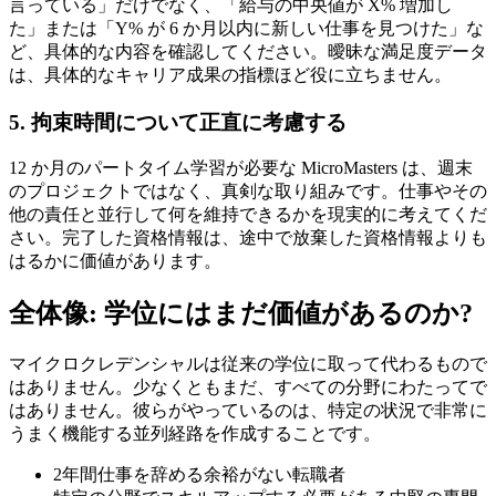
言っている」だけでなく、「給与の中央値が X% 増加し
た」または「Y% が 6 か月以内に新しい仕事を見つけた」な
ど、具体的な内容を確認してください。曖昧な満足度データ
は、具体的なキャリア成果の指標ほど役に立ちません。
5. 拘束時間について正直に考慮する
12 か月のパートタイム学習が必要な MicroMasters は、週末
のプロジェクトではなく、真剣な取り組みです。仕事やその
他の責任と並行して何を維持できるかを現実的に考えてくだ
さい。完了した資格情報は、途中で放棄した資格情報よりも
はるかに価値があります。
全体像: 学位にはまだ価値があるのか​​?
マイクロクレデンシャルは従来の学位に取って代わるもので
はありません。少なくともまだ、すべての分野にわたってで
はありません。彼らがやっているのは、特定の状況で非常に
うまく機能する並列経路を作成することです。
2年間仕事を辞める余裕がない転職者