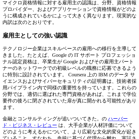
マイクロ資格情報に対する雇用主の認識は、分野、資格情報
プロバイダー、およびアプリケーションで資格情報がどのよ
うに構成されているかによって大きく異なります。現実的な
内訳は次のとおりです。
雇用主としての強い認識
テクノロジー企業はスキルベースの雇用への移行を主導して
きました。たとえば、Google の IT サポート プロフェッショ
ナル認定資格は、卒業生が Google およびその雇用主パート
ナーのネットワークでの初級レベルの職務に応募できるよう
に特別に設計されています。 Coursera 上の IBM のデータ サ
イエンスおよびサイバーセキュリティの証明書は、技術者採
用パイプライン内で同様の重要性を持っています。これらの
分野では、適切に選ばれた専門資格があれば、これまで学位
要件の後ろに閉ざされていた扉が真に開かれる可能性があり
ます。
金融とコンサルティングが追いついてきた。の
ハーバー
ド・ビジネス・レビュー
は、大手企業が人材評価について
どのように考えるかについて、より広範な文化的変化が起き
ていること、すなわち、血統に基づく代理から離れ、実証さ