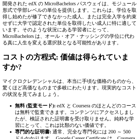
開発された edX の MicroBachelors パスウェイは、モジュール
形式で学部レベルの単位を提供します。これらは、学位を取
得し始めたが修了できなかった成人、または完全入学を約束
せずに大学で認定された単位を取得したい成人に特に適して
います。そのような状況にある学習者にとって、
MicroBachelors は、オール・オア・ナッシングの学位に代わ
る真に人生を変える選択肢となる可能性があります。
コストの方程式: 価値は得られていま
すか?
マイクロクレデンシャルは、本当に手頃な価格のものから、
驚くほど高価なものまで多岐にわたります。現実的なコスト
の状況を見てみましょう。
無料 (監査モード):
edX と Coursera のほとんどのコース
は無料で監査できます。コンテンツにアクセスしまし
たが、検証された証明書を受け取りません。純粋な学
習にとって、これは比類のない価値です。
専門的な証明書:
通常、完全な専門化には 200 ～ 500
ドルかかります。 Google Career Certificate は、Coursera