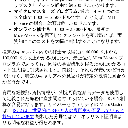
サブスクリプション経由で約 200 ドルかかります。
マイクロマスターズプログラム:
通常、4 ～ 6 つのコー
ス全体で 1,000 ～ 2,500 ドルです。たとえば、MIT
Finance の場合、総額は約 1,500 ドルです。
オンライン修士号:
10,000～25,000ドル。最初に
MicroMasters を完了してクレジットを受け取れば、実
質的にこのコストを大幅に削減することになります。
従来のキャンパス内での修士号取得には 40,000 ドルから
100,000 ドル以上かかるのに比べ、最上位の MicroMasters プ
ログラムであっても、同等の学習成果を得るためにかかるコ
ストは大幅に削減されます。問題は、それらが安いかどうか
ではなく、特定のキャリアへの見返りが特定の投資に見合う
かどうかです。
有用な経験則: 資格情報が、測定可能な給与データを使用し
て定義された職務に直接関連付けられている場合、ROI の計
算が容易になります。サイバーセキュリティの MicroMasters
は、
ISC2 は、世界的に 340 万人の専門家が不足していると
報告しています
飽和した分野ではジェネラリスト証明書よ
りも明確な利益が得られます。