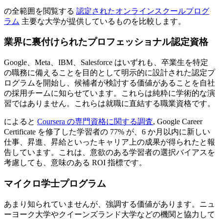
の全範囲を閲覧する
認定されたオンラインスクールプログ
ラム
主要な大学が提供しているものを比較します。
業界に裏付けられたプロフェッショナル認定資格
Google、Meta、IBM、Salesforce はいずれも、卒業生を特定
の職務に備えることを目的として明示的に設計された認定プ
ログラムを開始し、候補者が検討する価値があることを自社
の採用チームに知らせています。これらは純粋に学術的な演
習ではありません。これらは就職に直結する職業資格です。
によると
Coursera の専門資格に関する調査
, Google Career
Certificate を修了した学習者の 77% が、6 か月以内に新しい
仕事、昇進、昇給といったキャリア上の成果が得られたと報
告しています。これは、意欲のある学習者の選択バイアスを
考慮しても、意味のある ROI 指標です。
マイクロ学士プログラム
あまり知られていませんが、強調する価値があります。ニュ
ーヨーク大学やクイーンズランド大学などの機関と協力して