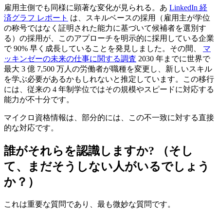
雇用主側でも同様に顕著な変化が見られる。あ
LinkedIn 経
済グラフ レポート
は、スキルベースの採用（雇用主が学位
の称号ではなく証明された能力に基づいて候補者を選別す
る）の採用が、このアプローチを明示的に採用している企業
で 90% 早く成長していることを発見しました。その間、
マ
ッキンゼーの未来の仕事に関する調査
2030 年までに世界で
最大 3 億 7,500 万人の労働者が職種を変更し、新しいスキル
を学ぶ必要があるかもしれないと推定しています。この移行
には、従来の 4 年制学位ではその規模やスピードに対応する
能力が不十分です。
マイクロ資格情報は、部分的には、この不一致に対する直接
的な対応です。
誰がそれらを認識しますか? （そし
て、まだそうしない人がいるでしょう
か？）
これは重要な質問であり、最も微妙な質問です。