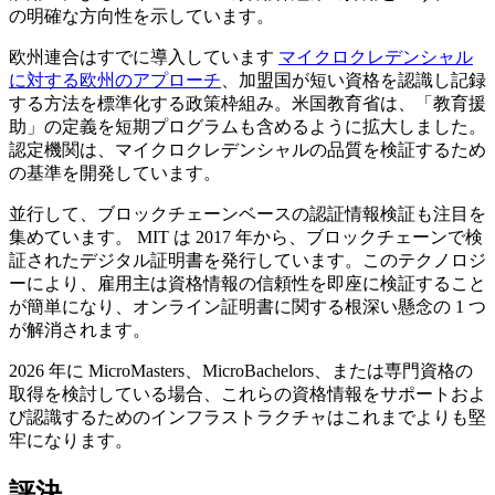
の明確な方向性を示しています。
欧州連合はすでに導入しています
マイクロクレデンシャル
に対する欧州のアプローチ
、加盟国が短い資格を認識し記録
する方法を標準化する政策枠組み。米国教育省は、「教育援
助」の定義を短期プログラムも含めるように拡大しました。
認定機関は、マイクロクレデンシャルの品質を検証するため
の基準を開発しています。
並行して、ブロックチェーンベースの認証情報検証も注目を
集めています。 MIT は 2017 年から、ブロックチェーンで検
証されたデジタル証明書を発行しています。このテクノロジ
ーにより、雇用主は資格情報の信頼性を即座に検証すること
が簡単になり、オンライン証明書に関する根深い懸念の 1 つ
が解消されます。
2026 年に MicroMasters、MicroBachelors、または専門資格の
取得を検討している場合、これらの資格情報をサポートおよ
び認識するためのインフラストラクチャはこれまでよりも堅
牢になります。
評決