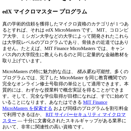
edX マイクロマスター プログラム
真の学術的信頼を獲得したマイクロ資格のカテゴリが 1 つあ
るとすれば、それは edX MicroMasters です。 MIT、コロンビ
ア大学、ミシガン大学などの大学によって開発されたこれら
は大学院レベルのプログラムであり、骨抜きの近道ではあり
ません。たとえば、MIT Finance MicroMasters では、キャン
パス内の大学院生に教えられるのと同じ定量的な金融教材を
取り上げています。
MicroMasters の特に魅力的な点は、
積み重ね可能性
。多くの
プログラムでは、完了した MicroMaster を同じ教育機関での
完全なオンライン修士号取得の単位として適用できます。本
質的には、わずかな授業料で概念実証を得ることができま
す。そして、完全な学位取得が目標になれば、すでに始めて
いることになります。あなたはできる
MIT Finance
MicroMasters を探索する
および同様のプログラムを割引料金
で利用できるほか、
RIT サイバーセキュリティ マイクロマ
スター
— 十分に文書化されたスキルギャップがある業界に
おいて、非常に関連性の高い資格です。