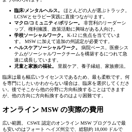
臨床/メンタルヘルス。
ほとんどの人が選ぶトラック。
LCSWとセラピー実践に直接つながります。
マクロ/コミュニティ/ポリシー。
非営利のリーダーシ
ップ、権利擁護、政策活動に興味がある人向け。
学校ソーシャルワーク。
K-12 に焦点を当てていま
す。 MSW に加えて追加の州認定が必要です。
ヘルスケアソーシャルワーク。
病院ベース。医療シス
テムがソーシャルワークチームを構築するにつれて急
速に成長しています。
児童と家族の福祉。
里親ケア、養子縁組、家族療法。
臨床は最も幅広いライセンスであるため、最も柔軟です。何
を専門にしたいかわからない場合は、臨床を選択してくださ
い。後でそこから他の分野に方向転換することはできます
が、他の方向に方向転換するのはより困難です。
オンライン MSW の実際の費用
広い範囲。 CSWE 認定のオンライン MSW プログラムで最
も安いのはフォート ヘイズ州立で、総額約 18,000 ドルで