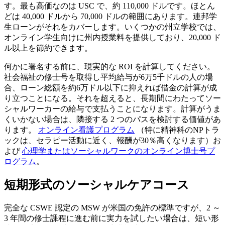
す。最も高価なのは USC で、約 110,000 ドルです。ほとん
どは 40,000 ドルから 70,000 ドルの範囲にあります。連邦学
生ローンがそれをカバーします。いくつかの州立学校では、
オンライン学生向けに州内授業料を提供しており、20,000 ド
ル以上を節約できます。
何かに署名する前に、現実的な ROI を計算してください。
社会福祉の修士号を取得し平均給与が6万5千ドルの人の場
合、ローン総額を約6万ドル以下に抑えれば借金の計算が成
り立つことになる。それを超えると、長期間にわたってソー
シャルワーカーの給与で支払うことになります。計算がうま
くいかない場合は、隣接する 2 つのパスを検討する価値があ
ります。
オンライン看護プログラム
（特に精神科のNPトラ
ックは、セラピー活動に近く、報酬が30％高くなります）お
よび
心理学またはソーシャルワークのオンライン博士号プ
ログラム
。
短期形式のソーシャルケアコース
完全な CSWE 認定の MSW が米国の免許の標準ですが、2 ～
3 年間の修士課程に進む前に実力を試したい場合は、短い形