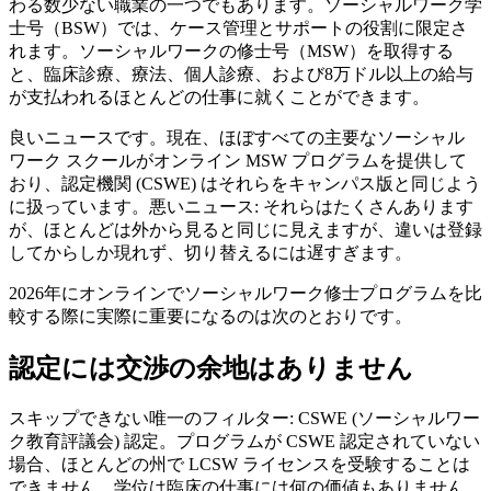
わる数少ない職業の一つでもあります。ソーシャルワーク学
士号（BSW）では、ケース管理とサポートの役割に限定さ
れます。ソーシャルワークの修士号（MSW）を取得する
と、臨床診療、療法、個人診療、および8万ドル以上の給与
が支払われるほとんどの仕事に就くことができます。
良いニュースです。現在、ほぼすべての主要なソーシャル
ワーク スクールがオンライン MSW プログラムを提供して
おり、認定機関 (CSWE) はそれらをキャンパス版と同じよう
に扱っています。悪いニュース: それらはたくさんあります
が、ほとんどは外から見ると同じに見えますが、違いは登録
してからしか現れず、切り替えるには遅すぎます。
2026年にオンラインでソーシャルワーク修士プログラムを比
較する際に実際に重要になるのは次のとおりです。
認定には交渉の余地はありません
スキップできない唯一のフィルター: CSWE (ソーシャルワー
ク教育評議会) 認定。プログラムが CSWE 認定されていない
場合、ほとんどの州で LCSW ライセンスを受験することは
できません。学位は臨床の仕事には何の価値もありません。