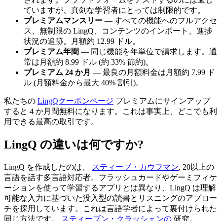
ていますが、真剣な学習者にとっては制限的です。
プレミアムマンスリー
— すべての機能へのフルアクセ
ス、無制限の LingQ、コンテンツのインポート、進捗
状況の追跡。月額約 12.99 ドル。
プレミアム年間
— 同じ機能を年単位で請求します。通
常は月額約 8.99 ドル (約 33% 節約)。
プレミアム 24 か月
— 最良の月額料金は月額約 7.99 ド
ル (月額料金から最大 40% 割引)。
私たちの
LingQクーポンページ
プレミアムにサインアップ
すると 4 か月間無料になります。これは事実上、どこでも利
用できる最高の取引です。
LingQ の違いは何ですか?
LingQ を作成したのは、
スティーブ・カウフマン
, 20以上の
言語を話す多言語対応者。フラッシュカードやゲーミフィケ
ーションを使って学習するアプリとは異なり、LingQ は理解
可能な入力に基づいた没入型の読書とリスニングのアプロー
チを採用しています。これは言語学者によって裏付けられた
同じ方法です。
スティーブン・クラッシェンの
研究。