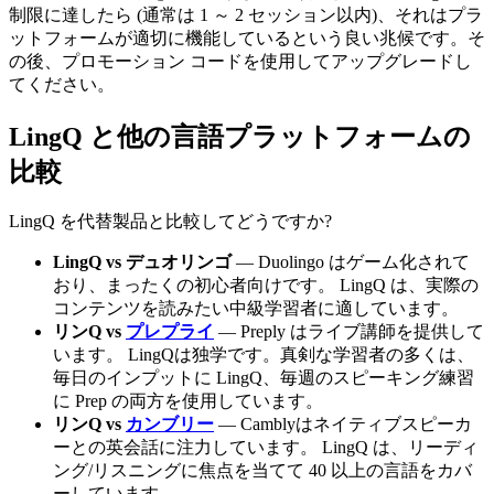
制限に達したら (通常は 1 ～ 2 セッション以内)、それはプラ
ットフォームが適切に機能しているという良い兆候です。そ
の後、プロモーション コードを使用してアップグレードし
てください。
LingQ と他の言語プラットフォームの
比較
LingQ を代替製品と比較してどうですか?
LingQ vs デュオリンゴ
— Duolingo はゲーム化されて
おり、まったくの初心者向けです。 LingQ は、実際の
コンテンツを読みたい中級学習者に適しています。
リンQ vs
プレプライ
— Preply はライブ講師を提供して
います。 LingQは独学です。真剣な学習者の多くは、
毎日のインプットに LingQ、毎週のスピーキング練習
に Prep の両方を使用しています。
リンQ vs
カンブリー
— Camblyはネイティブスピーカ
ーとの英会話に注力しています。 LingQ は、リーディ
ング/リスニングに焦点を当てて 40 以上の言語をカバ
ーしています。