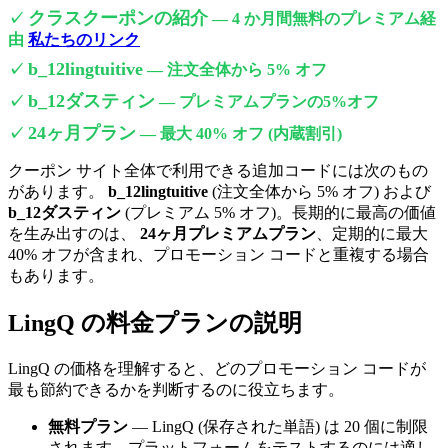
クラスクーポンの紹介
✓
— 4 か月間無料のプレミアム経
由
私たちのリンク
b_12lingtuitive
✓
— 注文全体から 5% オフ
b_12ダスティン
✓
— プレミアムプランの5%オフ
24ヶ月プラン
✓
— 最大 40% オフ (内蔵割引)
クーポン サイト全体で利用できる追加コードには次のもの
があります。
b_12lingtuitive
(注文全体から 5% オフ) および
b_12ダスティン
(プレミアム 5% オフ)。長期的に最高の価値
を生み出すのは、
24ヶ月プレミアムプラン
、定期的に最大
40% オフが含まれ、プロモーション コードと重複する場合
もあります。
LingQ の料金プランの説明
LingQ の価格を理解すると、どのプロモーション コードが
最も節約できるかを判断するのに役立ちます。
無料プラン
— LingQ (保存された単語) は 20 個に制限
されます。プラットフォームをテストするのには適し