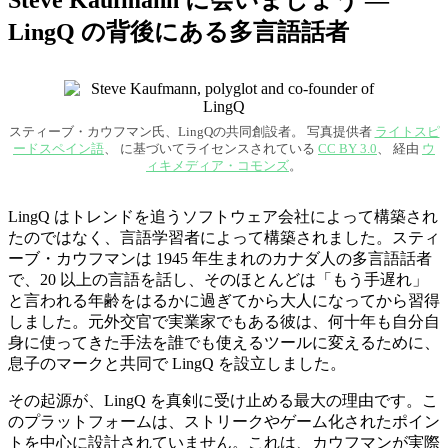
Steve Kaufmann に会いましょう —
LingQ の背後にある多言語話者
スティーブ・カウフマン氏、LingQの共同創設者。 写真提供者
ライトスピ
ードスペイン語
、 に基づいてライセンスされている
CC BY 3.0
、 経由
ウ
ィキメディア・コモンズ
。
LingQ はトレンドを追うソフトウェア会社によって構築され
たのではなく、言語学習者によって構築されました。スティ
ーブ・カウフマンは 1945 年生まれのカナダ人の多言語話者
で、20 以上の言語を話し、そのほとんどは「もう手遅れ」
と言われる年齢をはるかに過ぎてから大人になってから習得
しました。元外交官で実業家でもある彼は、何十年も自分自
身に使ってきた手法を誰でも使えるツールに変えるために、
息子のマークと共同で LingQ を設立しました。
その起源が、LingQ を真剣に受け止める最大の理由です。こ
のプラットフォームは、ストリークやゲーム化されたポイン
トを中心に設計されていません。これは、カウフマンが実際