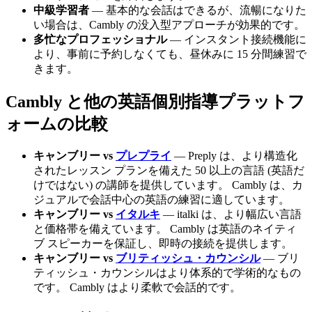
中級学習者
— 基本的な会話はできるが、流暢になりた
い場合は、Cambly の没入型アプローチが効果的です。
多忙なプロフェッショナル
— インスタント接続機能に
より、事前に予約しなくても、昼休みに 15 分間練習で
きます。
Cambly と他の英語個別指導プラットフ
ォームの比較
キャンブリー vs
プレプライ
— Preply は、より構造化
されたレッスン プランを備えた 50 以上の言語 (英語だ
けではない) の講師を提供しています。 Cambly は、カ
ジュアルで会話中心の英語の練習に適しています。
キャンブリー vs
イタルキ
— italki は、より幅広い言語
と価格帯を備えています。 Cambly は英語のネイティ
ブ スピーカーを保証し、即時の接続を提供します。
キャンブリー vs
ブリティッシュ・カウンシル
— ブリ
ティッシュ・カウンシルはより体系的で学術的なもの
です。 Cambly はより柔軟で会話的です。