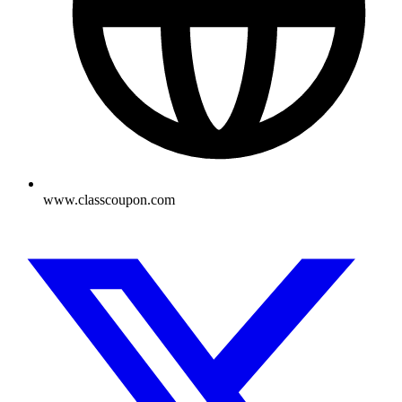
www.classcoupon.com