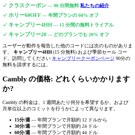
クラスクーポン
✓
— 90 分間無料
私たちの紹介
ホリー60OFF
✓
— 年間プランの 60% オフ
キャンブリー4HH
✓
— 15 分間の無料トライアル
キャンブリー20
✓
— どのプランでも 20% オフ
ユーザーが動作を報告した他のコードには次のものがありま
す。
キャンブリー4HH
(15 分無料) および季節セール コー
ド。訪問してください
キャンブリークーポンページ
90分の
無料を請求するには。
Cambly の価格: どれくらいかかります
か?
Cambly の料金は、1 週間あたり何分を希望するか、および
月単位以上のコミットを行うかによって異なります。
15分/週
— 年間プランで月額約 12 ドルから
30分/週
— 年間プランで月額約 24 ドル
60分/週
— 年間プランで月額約 44 ドル