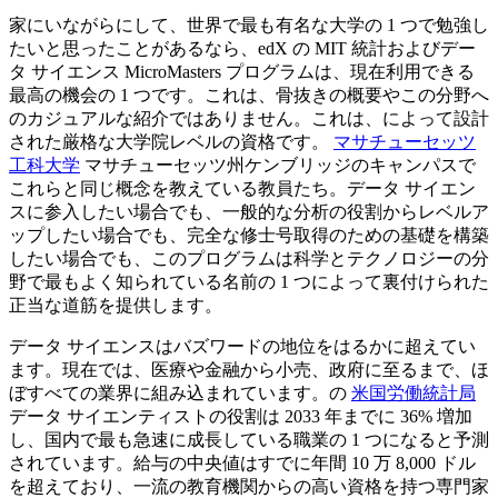
家にいながらにして、世界で最も有名な大学の 1 つで勉強し
たいと思ったことがあるなら、edX の MIT 統計およびデー
タ サイエンス MicroMasters プログラムは、現在利用できる
最高の機会の 1 つです。これは、骨抜きの概要やこの分野へ
のカジュアルな紹介ではありません。これは、によって設計
された厳格な大学院レベルの資格です。
マサチューセッツ
工科大学
マサチューセッツ州ケンブリッジのキャンパスで
これらと同じ概念を教えている教員たち。データ サイエン
スに参入したい場合でも、一般的な分析の役割からレベルア
ップしたい場合でも、完全な修士号取得のための基礎を構築
したい場合でも、このプログラムは科学とテクノロジーの分
野で最もよく知られている名前の 1 つによって裏付けられた
正当な道筋を提供します。
データ サイエンスはバズワードの地位をはるかに超えてい
ます。現在では、医療や金融から小売、政府に至るまで、ほ
ぼすべての業界に組み込まれています。の
米国労働統計局
データ サイエンティストの役割は 2033 年までに 36% 増加
し、国内で最も急速に成長している職業の 1 つになると予測
されています。給与の中央値はすでに年間 10 万 8,000 ドル
を超えており、一流の教育機関からの高い資格を持つ専門家