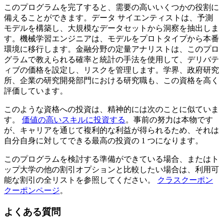
このプログラムを完了すると、需要の高いいくつかの役割に
備えることができます。データ サイエンティストは、予測
モデルを構築し、大規模なデータセットから洞察を抽出しま
す。機械学習エンジニアは、モデルをプロトタイプから本番
環境に移行します。金融分野の定量アナリストは、このプロ
グラムで教えられる確率と統計の手法を使用して、デリバテ
ィブの価格を設定し、リスクを管理します。学界、政府研究
所、企業の研究開発部門における研究職も、この資格を高く
評価しています。
このような資格への投資は、精神的には次のことに似ていま
す。
価値の高いスキルに投資する
。事前の努力は本物です
が、キャリアを通じて複利的な利益が得られるため、それは
自分自身に対してできる最高の投資の 1 つになります。
このプログラムを検討する準備ができている場合、またはト
ップ大学の他の割引オプションと比較したい場合は、利用可
能な割引の全リストを参照してください。
クラスクーポン
クーポンページ
。
よくある質問