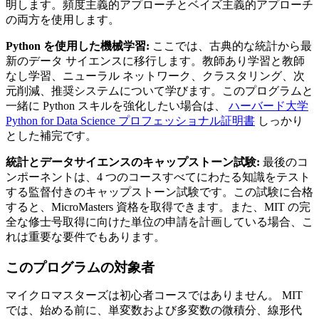
明します。頻度主義的アプローチとベイズ主義的アプローチ
の両方を使用します。
Python を使用した機械学習:
ここでは、古典的な統計から最
新のデータ サイエンスに移行します。教師あり学習と教師
なし学習、ニューラル ネットワーク、クラスタリング、次
元削減、推奨システムについて学びます。このプログラムと
一緒に Python スキルを強化したい場合は、
ハーバード大学
Python for Data Science プロフェッショナル証明書
しっかり
とした補完です。
統計とデータサイエンスのキャップストーン試験:
最後のコ
ンポーネントは、4 つのコースすべてにわたる知識をテスト
する監督付きのキャップストーン試験です。この試験に合格
すると、MicroMasters 資格を取得できます。また、MIT の完
全な修士号取得に向けた単位の申請を計画している場合、こ
れは重要な要件でもあります。
このプログラムの対象者
マイクロマスターズは初心者コースではありません。 MIT
では、始める前に、単変数および多変数の微積分、線形代