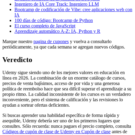
Ingeniero de IA Core Track: Ingeniero LLM
Bootcamp de codificación de Vibe: cree aplicaciones web con
IA
100 días de código: Bootcamp de Python
El curso completo de JavaScript
Aprendizaje automático A-Z: IA, Python y R
Marque nuestro
pagina de cupones
y vuelva a consultarlo
periódicamente, ya que cada semana se agregan nuevos códigos.
Veredicto
Udemy sigue siendo uno de los mejores valores en educación en
línea en 2026. La combinación de un enorme catálogo de cursos,
precios de venta bajísimos, acceso de por vida y una generosa
política de reembolso hace que sea difícil superar el aprendizaje a su
propio ritmo. La calidad inconsistente de los cursos es un verdadero
inconveniente, pero el sistema de calificación y las revisiones lo
ayudan a sortear ofertas deficientes.
Si buscas aprender una habilidad específica de forma rápida y
asequible, Udemy debería ser uno de los primeros lugares que
consultes. Sólo recuerda: nunca pagues el precio completo, consulta
Códigos de cupón de clase de Udemy en Cupón de clase
antes de