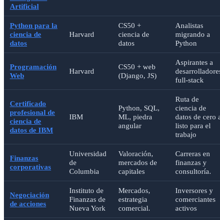
Artificial
Python para la
CS50 +
Analistas
ciencia de
Harvard
ciencia de
migrando a
datos
datos
Python
Aspirantes a
Programación
CS50 + web
Harvard
desarrolladore
Web
(Django, JS)
full-stack
Ruta de
Certificado
Python, SQL,
ciencia de
profesional de
IBM
ML, piedra
datos de cero 
ciencia de
angular
listo para el
datos de IBM
trabajo
Universidad
Valoración,
Carreras en
Finanzas
de
mercados de
finanzas y
corporativas
Columbia
capitales
consultoría.
Instituto de
Mercados,
Inversores y
Negociación
Finanzas de
estrategia
comerciantes
de acciones
Nueva York
comercial.
activos