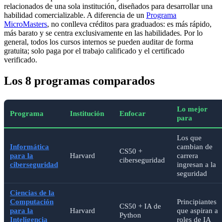
relacionados de una sola institución, diseñados para desarrollar una
habilidad comercializable. A diferencia de un
Programa
MicroMasters
, no conlleva créditos para graduados: es más rápido,
más barato y se centra exclusivamente en las habilidades. Por lo
general, todos los cursos internos se pueden auditar de forma
gratuita; solo paga por el trabajo calificado y el certificado
verificado.
Los 8 programas comparados
Lo mejor
Programa
Institución
Enfocar
para
Los que
Informática
cambian de
CS50 +
para la
Harvard
carrera
ciberseguridad
ciberseguridad
ingresan a la
seguridad
Ciencias de la
Computación
Principiantes
CS50 + IA de
para la
Harvard
que aspiran a
Python
Inteligencia
roles de IA