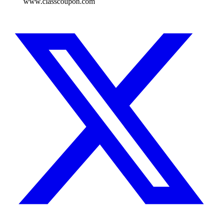
www.classcoupon.com