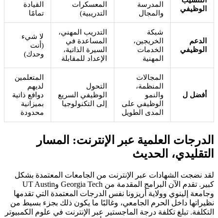
المدرسة
المعسكرات
القيادة
الوظيفي
والمجال
التدريبية)
تمامًا
شبكة
التدريب المهني،
لا شيء
الدعم
الخريجين،
المساعدة في
(أنت
الوظيفي
الخدمات
السيرة الذاتية،
وحدك)
المهنية
الإعداد للمقابلة
المجالات
المتعلمين
المنظمة،
التحول
لديهم
أفضل ل
والنمو
الوظيفي السريع
دوافع ذاتية
الوظيفي على
إلى التكنولوجيا
بميزانية
المدى الطويل
محدودة
الدرجات العلمية عبر الإنترنت: المسار
التقليدي، الحديث
لقد نضجت الشهادات عبر الإنترنت من الجامعات المعتمدة بشكل
كبير. تقدم الآن البرامج المقدمة من Georgia Tech وUT Austin
وجامعة إلينوي وولاية أريزونا نفس الدرجات المعتمدة التي تقدمها
نظيراتها داخل الحرم الجامعي، وغالبًا ما يكون ذلك بجزء بسيط من
التكلفة. تبلغ تكلفة درجة الماجستير عبر الإنترنت في علوم الكمبيوتر