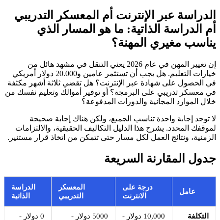
الدراسة عبر الإنترنت أم المعسكر التدريبي
أم الدراسة الذاتية: ما هو المسار الذي
يناسب مغيري المهنة؟
إن تغيير المهن في عام 2026 يعني التنقل في مشهد هائل من
خيارات التعليم. هل يجب أن تستثمر عامين و20.000 دولار أمريكي
في الحصول على شهادة عبر الإنترنت؟ هل تقضي ثلاثة أشهر مكثفة
في معسكر تدريبي على البرمجة؟ أو توفير أموالك وتعليم نفسك من
خلال الموارد المجانية والدورات المدفوعة؟
لا توجد إجابة واحدة تناسب الجميع، ولكن هناك إجابة صحيحة
لموقفك المحدد. يشرح هذا الدليل التكاليف الحقيقية، والالتزامات
الزمنية، ونتائج العمل لكل مسار حتى تتمكن من اتخاذ قرار مستنير.
جدول المقارنة السريعة
درجة على
المعسكر
الدراسة
عامل
الانترنت
التدريبي
الذاتية
التكلفة
10,000 دولار -
5000 دولار -
0 دولار -