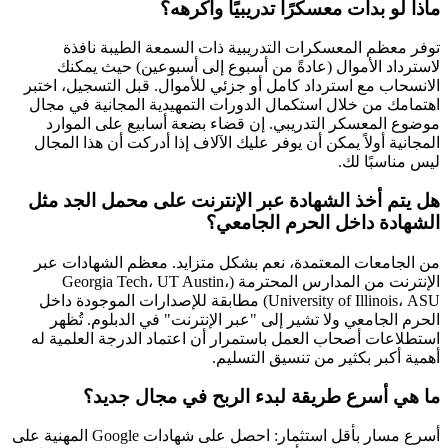
ماذا لو بدأت معسكرًا تدريبيًا وأكرهه؟
توفر معظم المعسكرات التدريبية ذات السمعة الطيبة نافذة
لاسترداد الأموال (عادةً من أسبوع إلى أسبوعين) حيث يمكنك
الانسحاب مع استرداد كامل أو جزئي للأموال. قبل التسجيل، اختبر
اهتمامك من خلال استكمال الدورات التمهيدية المجانية في مجال
موضوع المعسكر التدريبي. إن قضاء بضعة أسابيع على الموارد
المجانية أولاً يمكن أن يوفر عليك الآلاف إذا أدركت أن هذا المجال
ليس مناسبًا لك.
هل يتم أخذ الشهادة عبر الإنترنت على محمل الجد مثل
الشهادة داخل الحرم الجامعي؟
من الجامعات المعتمدة، نعم بشكل متزايد. معظم الشهادات عبر
الإنترنت من المدارس المحترمة (Georgia Tech، UT Austin،
University of Illinois، ASU) مطابقة للإصدارات الموجودة داخل
الحرم الجامعي ولا تشير إلى "عبر الإنترنت" في الدبلوم. تُظهر
استطلاعات أصحاب العمل باستمرار أن اعتماد الدرجة العلمية له
أهمية أكبر بكثير من تنسيق التسليم.
ما هي أسرع طريقة لبدء الربح في مجال جديد؟
أسرع مسار بأقل استثمار: احصل على شهادات Google المهنية على