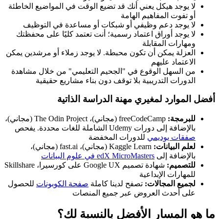
لا يوجد هيكل يعني أنك قد تضيع الوقت في المواضيع الخاطئة
أو تفوت المفاهيم الهامة
لا يوجد دعم وظيفي أو شبكات أو مساعدة في التوظيف
لا يوجد أوراق اعتماد رسمية؛ أنت تعتمد كليًا على محفظتك
ومهارات المقابلة
العزلة يمكن أن تكون محبطة. لا يوجد زملاء أو مرشدين يمكن
الاعتماد عليهم
من السهل الوقوع في "الجحيم التعليمي" من خلال مشاهدة
الدورات التدريبية بلا توقف دون بناء مشاريع حقيقية
أفضل الموارد لمغيري مهنة الدراسة الذاتية
للبرمجة:
freeCodeCamp (مجاني)، The Odin Project (مجاني)،
بالإضافة إلى دورات Udemy الشاملة للغات محددة. يفحص
صفقات يوديمي
للدورات المخفضة
لعلم البيانات:
Kaggle Learn (مجاني)، fast.ai (مجاني)،
بالإضافة إلى
edX MicroMasters في علوم البيانات
للتصميم:
شهادة تصميم Google UX على كورسيرا، Skillshare
للمهارات الإبداعية
لجميع المجالات:
تصفح لدينا كاملة
صفحة الكوبونات
للحصول
على أحدث العروض عبر جميع المنصات
ما هو المسار الأفضل بالنسبة لك؟