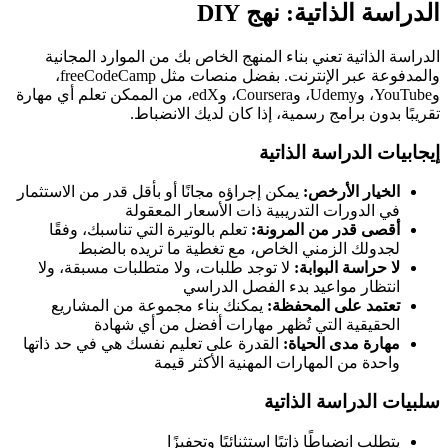
الدراسة الذاتية: نهج DIY
الدراسة الذاتية تعني بناء المنهج الخاص بك من الموارد المجانية
والمدفوعة عبر الإنترنت. بفضل منصات مثل freeCodeCamp،
وYouTube، وUdemy، وCoursera، وedX، من الممكن تعلم أي مهارة
تقريبًا بدون برامج رسمية، إذا كان لديك الانضباط.
إيجابيات الدراسة الذاتية
الخيار الأرخص:
يمكن إجراؤه مجانًا أو بأقل قدر من الاستثمار
في الدورات التدريبية ذات الأسعار المعقولة
أقصى قدر من المرونة:
تعلم بالوتيرة التي تناسبك، وفقًا
لجدولك الزمني الخاص، مع تغطية ما تريده بالضبط
لا حراسة البوابة:
لا توجد طلبات، ولا متطلبات مسبقة، ولا
انتظار مواعيد بدء الفصل الدراسي
تعتمد على المحفظة:
يمكنك بناء مجموعة من المشاريع
الحقيقية التي تُظهر مهارات أفضل من أي شهادة
مهارة مدى الحياة:
القدرة على تعليم نفسك هي في حد ذاتها
واحدة من المهارات المهنية الأكثر قيمة
سلبيات الدراسة الذاتية
يتطلب انضباطًا ذاتيًا استثنائيًا وتحفيزًا