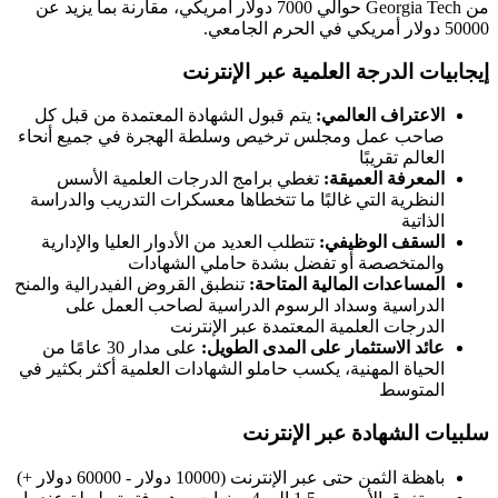
من Georgia Tech حوالي 7000 دولار أمريكي، مقارنة بما يزيد عن
50000 دولار أمريكي في الحرم الجامعي.
إيجابيات الدرجة العلمية عبر الإنترنت
الاعتراف العالمي:
يتم قبول الشهادة المعتمدة من قبل كل
صاحب عمل ومجلس ترخيص وسلطة الهجرة في جميع أنحاء
العالم تقريبًا
المعرفة العميقة:
تغطي برامج الدرجات العلمية الأسس
النظرية التي غالبًا ما تتخطاها معسكرات التدريب والدراسة
الذاتية
السقف الوظيفي:
تتطلب العديد من الأدوار العليا والإدارية
والمتخصصة أو تفضل بشدة حاملي الشهادات
المساعدات المالية المتاحة:
تنطبق القروض الفيدرالية والمنح
الدراسية وسداد الرسوم الدراسية لصاحب العمل على
الدرجات العلمية المعتمدة عبر الإنترنت
عائد الاستثمار على المدى الطويل:
على مدار 30 عامًا من
الحياة المهنية، يكسب حاملو الشهادات العلمية أكثر بكثير في
المتوسط
سلبيات الشهادة عبر الإنترنت
باهظة الثمن حتى عبر الإنترنت (10000 دولار - 60000 دولار +)