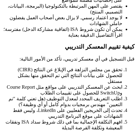
على إحصائيات مضللة للمواضع
يقتصر على المهن المرتبطة بالتكنولوجيا (البرمجة، البيانات،
التصميم، المنتج)
لا يوجد اعتماد رسمي. لا يزال بعض أصحاب العمل يفضلون
حاملي الشهادات
يمكن أن تكون شروط ISA (اتفاقية مشاركة الدخل) مفترسة؛
اقرأ التفاصيل الدقيقة بعناية
كيفية تقييم المعسكر التدريبي
قبل التسجيل في أي معسكر تدريبي، تأكد من الأمور التالية:
تحقق من مجلس النزاهة في الإبلاغ عن النتائج (CIRR)
للحصول على بيانات النتائج التي تم التحقق منها بشكل
مستقل
ابحث عن المعسكر التدريبي على مواقع مثل Course Report
وSwitchUp للحصول على تقييمات الطلاب
اطلب التعريف المحدد لمعدل التوظيف (هل تعني كلمة "تم
التعيين" مهندس برمجيات بدوام كامل أو أي وظيفة؟)
تحدث إلى الخريجين الفعليين على LinkedIn، وليس فقط
الشهادات على موقع البرنامج التدريبي
افهم التكلفة الإجمالية بما في ذلك شروط سداد ISA ونفقات
المعيشة وتكلفة الفرصة البديلة