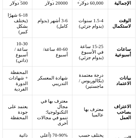
الإجمالية
60,000 دولار+
20000 دولار
500 دولار
6-18 شهرًا
الوقت
1.5-4 سنوات
3-6 أشهر (بدوام
(يختلف
لاستكمال
(بدوام جزئي)
كامل)
بشكل
كبير)
10-30
15-25 ساعة
ساعات
40-60 ساعة/
ساعة /
في الأسبوع
أسبوعية
أسبوع
أسبوع
(بدوام جزئي)
(ذاتي)
المحفظة
درجة معتمدة
بيانات
شهادة المعسكر
+ شهادات
(بكالوريوس /
الاعتماد
التدريبي
الدورة
ماجستير)
الفردية
معترف بها في
الاعتراف
مجال
يعتمد على
معترف بها
بصاحب
التكنولوجيا؛
جودة
عالميا
العمل
تنمو في مجالات
المحفظة
أخرى
يختلف حسب
70-90% (أعلى
ذاتية
التنسيب