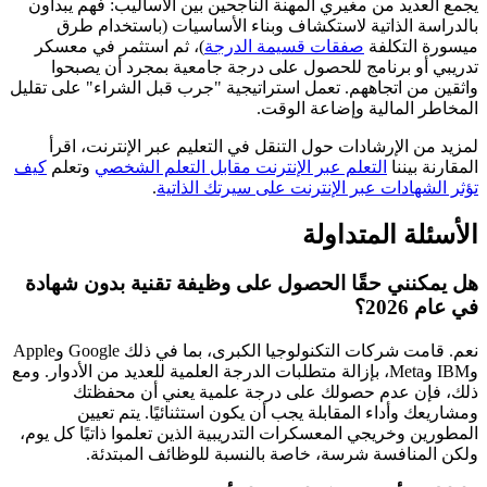
يجمع العديد من مغيري المهنة الناجحين بين الأساليب: فهم يبدأون
بالدراسة الذاتية لاستكشاف وبناء الأساسيات (باستخدام طرق
ميسورة التكلفة
صفقات قسيمة الدرجة
)، ثم استثمر في معسكر
تدريبي أو برنامج للحصول على درجة جامعية بمجرد أن يصبحوا
واثقين من اتجاههم. تعمل استراتيجية "جرب قبل الشراء" على تقليل
المخاطر المالية وإضاعة الوقت.
لمزيد من الإرشادات حول التنقل في التعليم عبر الإنترنت، اقرأ
المقارنة بيننا
التعلم عبر الإنترنت مقابل التعلم الشخصي
وتعلم
كيف
تؤثر الشهادات عبر الإنترنت على سيرتك الذاتية
.
الأسئلة المتداولة
هل يمكنني حقًا الحصول على وظيفة تقنية بدون شهادة
في عام 2026؟
نعم. قامت شركات التكنولوجيا الكبرى، بما في ذلك Google وApple
وIBM وMeta، بإزالة متطلبات الدرجة العلمية للعديد من الأدوار. ومع
ذلك، فإن عدم حصولك على درجة علمية يعني أن محفظتك
ومشاريعك وأداء المقابلة يجب أن يكون استثنائيًا. يتم تعيين
المطورين وخريجي المعسكرات التدريبية الذين تعلموا ذاتيًا كل يوم،
ولكن المنافسة شرسة، خاصة بالنسبة للوظائف المبتدئة.