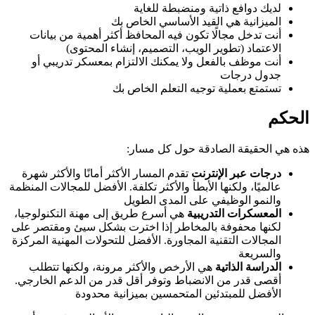
لديك دوافع ذاتية ومنضبطة للغاية
الميزانية هي القيد الأساسي الخاص بك
أنت تدخل مجالًا تكون فيه المحافظ أكثر أهمية من بيانات
الاعتماد (تطوير الويب، التصميم، إنشاء المحتوى)
أنت موظف بالفعل ولا يمكنك الالتزام بمعسكر تدريبي أو
جدول درجات
تستمتع بعملية توجيه التعلم الخاص بك
الحكم
هذه هي الحقيقة الصادقة حول كل مسار:
درجات عبر الإنترنت
تقدم المسار الأكثر أمانًا والأكثر شهرة
عالميًا، ولكنها الأبطأ والأكثر تكلفة. الأفضل للمجالات المنظمة
والنمو الوظيفي على المدى الطويل
المعسكرات التدريبية
هي أسرع طريق إلى مهنة التكنولوجيا،
لكنها محفوفة بالمخاطر إذا اخترت بشكل سيئ ومقتصر على
المجالات التقنية المجاورة. الأفضل للتحولات المهنية المركزة
والسريعة
الدراسة الذاتية
هي الأرخص والأكثر مرونة، ولكنها تتطلب
أقصى قدر من الانضباط وتوفر أقل قدر من الدعم الخارجي.
الأفضل للمبتدئين المتحمسين بميزانية محدودة