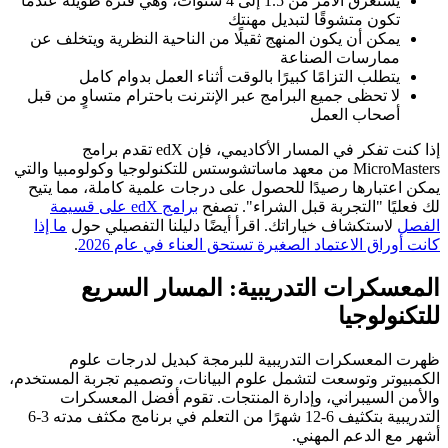
يستغرق الأمر من 1.5 إلى 4 سنوات، وهي فترة طويلة عندما
تكون متشوقًا لتبديل مهنتك
يمكن أن يكون المنهج ثقيلًا من الناحية النظرية ويتخلف عن
ممارسات الصناعة
يتطلب التزامًا كبيرًا بالوقت أثناء العمل بدوام كامل
لا تحظى جميع البرامج عبر الإنترنت باحترام متساوٍ من قبل
أصحاب العمل
إذا كنت تفكر في المسار الأكاديمي، فإن edX تقدم برامج
MicroMasters من معهد ماساتشوستس للتكنولوجيا وكولومبيا والتي
يمكن اعتبارها رصيدًا للحصول على درجات علمية كاملة، مما يتيح
لك فعليًا "التجربة قبل الشراء". تصفح
برامج edX على قسيمة
الفصل
لاستكشاف خياراتك. اقرأ أيضًا دليلنا التفصيلي حول
ما إذا
كانت أوراق الاعتماد الصغيرة تستحق العناء في عام 2026
.
المعسكرات التدريبية: المسار السريع
للتكنولوجيا
ظهرت المعسكرات التدريبية للبرمجة كبديل لدرجات علوم
الكمبيوتر وتوسعت لتشمل علوم البيانات، وتصميم تجربة المستخدم،
والأمن السيبراني، وإدارة المنتجات. تقوم أفضل المعسكرات
التدريبية بتكثيف 6-12 شهرًا من التعلم في برنامج مكثف مدته 3-6
أشهر مع الدعم المهني.