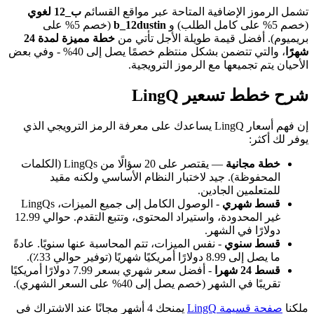
تشمل الرموز الإضافية المتاحة عبر مواقع القسائم
ب_12 لغوي
(خصم 5% على كامل الطلب) و
b_12dustin
(خصم 5% على
بريميوم). أفضل قيمة طويلة الأجل تأتي من
خطة مميزة لمدة 24
شهرًا
، والتي تتضمن بشكل منتظم خصمًا يصل إلى 40% - وفي بعض
الأحيان يتم تجميعها مع الرموز الترويجية.
شرح خطط تسعير LingQ
إن فهم أسعار LingQ يساعدك على معرفة الرمز الترويجي الذي
يوفر لك أكثر:
خطة مجانية
— يقتصر على 20 سؤالًا من LingQs (الكلمات
المحفوظة). جيد لاختبار النظام الأساسي ولكنه مقيد
للمتعلمين الجادين.
قسط شهري
- الوصول الكامل إلى جميع الميزات، LingQs
غير المحدودة، واستيراد المحتوى، وتتبع التقدم. حوالي 12.99
دولارًا في الشهر.
قسط سنوي
- نفس الميزات، تتم المحاسبة عنها سنويًا. عادةً
ما يصل إلى 8.99 دولارًا أمريكيًا شهريًا (توفير حوالي 33٪).
قسط 24 شهرا
- أفضل سعر شهري بسعر 7.99 دولارًا أمريكيًا
تقريبًا في الشهر (خصم يصل إلى 40% على السعر الشهري).
ملكنا
صفحة قسيمة LingQ
يمنحك 4 أشهر مجانًا عند الاشتراك في