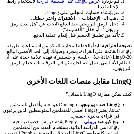
قم بزيارة
عرض LingQ على قسيمة الدرجة
لاستخدام رابط
الإحالة لدينا.
قم بإنشاء حسابك المجاني على LingQ.
اذهب الى
الإعدادات → الاشتراك
واختر خطتك.
أدخل الرمز الترويجي عند الدفع (ابحث عن "هل لديك رمز
ترويجي؟" أو حقل "القسيمة").
تأكد من تطبيق الخصم قبل إتمام عملية الدفع.
نصيحة احترافية:
ابدأ بالخطة المجانية للتأكد من استمتاعك بطريقة
LingQ القائمة على القراءة. بمجرد وصولك إلى الحد الأقصى البالغ
20-LingQ (عادةً خلال جلسة أو جلستين)، فهذه علامة جيدة على أن
النظام الأساسي يعمل لصالحك - ثم قم بالترقية باستخدام الرمز
الترويجي.
LingQ مقابل منصات اللغات الأخرى
كيف يمكن مقارنة LingQ بالبدائل؟
LingQ ضد دوولينجو
- Duolingo هو لعبة وأفضل للمبتدئين
تمامًا. يعتبر LingQ أفضل للمتعلمين المتوسطين الذين يرغبون
في قراءة محتوى حقيقي.
لينغ كيو ضد
بريبلي
— Preply يقدم دروس خصوصية حية.
LingQ هي الدراسة الذاتية. يستخدم العديد من المتعلمين
الجادين كليهما — LingQ للمدخلات اليومية، وPreply للتدريب