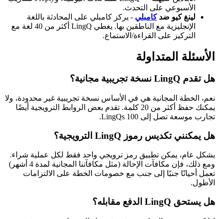
الأسبوعي على التحدث.
لينغ كيو ضد
كامبلي
- يركز كامبلي على المحادثة باللغة
الإنجليزية مع الناطقين بها. يغطي LingQ أكثر من 40 لغة مع
التركيز على القراءة/الاستماع.
الأسئلة المتداولة
هل تقدم LingQ نسخة تجريبية مجانية؟
نعم، الخطة المجانية هي في الأساس نسخة تجريبية غير محدودة، ولا
يمكنك حفظ أكثر من 20 كلمة. تقدم بعض الروابط الترويجية أيضًا
تجارب موسعة تصل إلى 100 LingQs.
هل يمكنني تكديس رموز LingQ الترويجية؟
بشكل عام، يمكن تطبيق رمز ترويجي واحد فقط لكل عملية شراء.
ومع ذلك، فإن مكافآت الإحالة (مثل مكافآتنا المجانية لمدة 4 أشهر)
تعمل أحيانًا جنبًا إلى جنب مع خصومات الخطة على الالتزامات
الأطول.
هل يستحق LingQ الدفع مقابله؟