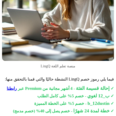
منصة تعلم اللغة LingQ
فيما يلي رموز خصم LingQ النشطة حاليًا والتي قمنا بالتحقق منها:
إحالة قسيمة الفئة
✓
- 4 أشهر مجانية من Premium عبر
رابطنا
ب_12 لغوي
✓
- خصم 5% على كامل الطلب
b_12dustin
✓
- خصم 5% على الخطة المميزة
خطة لمدة 24 شهرًا
✓
- خصم يصل إلى 40% (خصم مدمج)