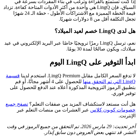
إذا كنت تستمتع بالقراءة وترغب في بناء المفردات بسرعة في
السياق، فإن LingQ هي واحدة من أكثر الأدوات المتاحة كفاءة. تزداد
قيمة الخطة المميزة مع الاشتراكات الأطول - خطة الـ 24 شهرًا
تجعل التكلفة أقل من 8 دولارات شهريًا.
هل لدى LingQ خصم لعيد الميلاد؟
نعم، ترسل LingQ رمزًا ترويجيًا خاصًا عبر البريد الإلكتروني في عيد
ميلادك، ويكون صالحًا لمدة 30 يومًا.
ابدأ التوفير على LingQ اليوم
لا تدفع السعر الكامل مقابل LingQ Premium. استخدم لدينا
قسيمة
LingQ التي تم التحقق منها
للحصول على 4 أشهر مجانًا، أو قم
بتطبيق الرموز الترويجية المذكورة أعلاه عند الدفع للحصول على
توفير فوري.
هل أنت مستعد لاستكشاف المزيد من صفقات التعلم؟
تصفح جميع
خصومات كوبون كلاس
عبر العشرات من منصات التعلم عبر
الإنترنت.
آخر تحديث: 29 مارس 2026. تم التحقق من جميع الرموز في وقت
النشر. قد تنتهي بعض العروض دون سابق إنذار.