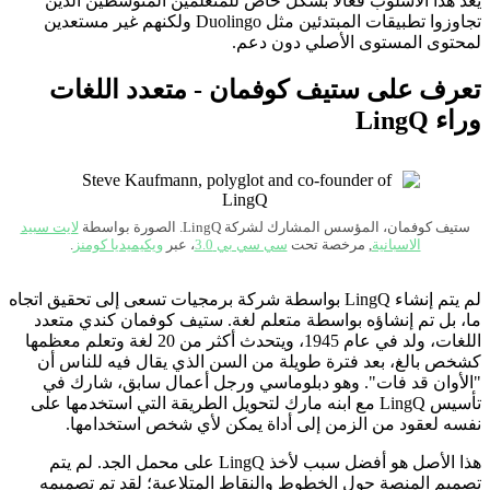
يعد هذا الأسلوب فعالًا بشكل خاص للمتعلمين المتوسطين الذين
تجاوزوا تطبيقات المبتدئين مثل Duolingo ولكنهم غير مستعدين
لمحتوى المستوى الأصلي دون دعم.
تعرف على ستيف كوفمان - متعدد اللغات
وراء LingQ
ستيف كوفمان، المؤسس المشارك لشركة LingQ. الصورة بواسطة
لايت سبيد
الاسبانية
, مرخصة تحت
سي سي بي 3.0
، عبر
ويكيميديا ​​​​كومنز
.
لم يتم إنشاء LingQ بواسطة شركة برمجيات تسعى إلى تحقيق اتجاه
ما، بل تم إنشاؤه بواسطة متعلم لغة. ستيف كوفمان كندي متعدد
اللغات، ولد في عام 1945، ويتحدث أكثر من 20 لغة وتعلم معظمها
كشخص بالغ، بعد فترة طويلة من السن الذي يقال فيه للناس أن
"الأوان قد فات". وهو دبلوماسي ورجل أعمال سابق، شارك في
تأسيس LingQ مع ابنه مارك لتحويل الطريقة التي استخدمها على
نفسه لعقود من الزمن إلى أداة يمكن لأي شخص استخدامها.
هذا الأصل هو أفضل سبب لأخذ LingQ على محمل الجد. لم يتم
تصميم المنصة حول الخطوط والنقاط المتلاعبة؛ لقد تم تصميمه