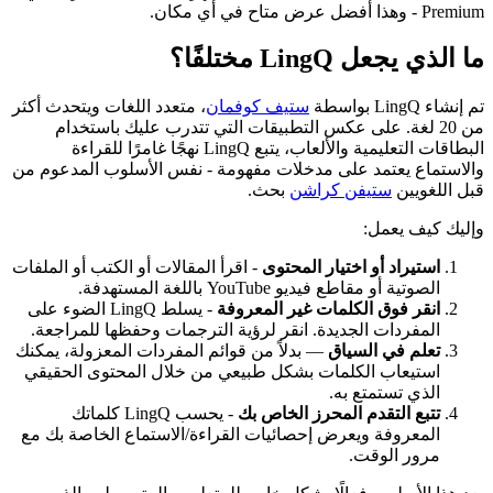
Premium - وهذا أفضل عرض متاح في أي مكان.
ما الذي يجعل LingQ مختلفًا؟
تم إنشاء LingQ بواسطة
ستيف كوفمان
، متعدد اللغات ويتحدث أكثر
من 20 لغة. على عكس التطبيقات التي تتدرب عليك باستخدام
البطاقات التعليمية والألعاب، يتبع LingQ نهجًا غامرًا للقراءة
والاستماع يعتمد على مدخلات مفهومة - نفس الأسلوب المدعوم من
قبل اللغويين
ستيفن كراشن
بحث.
وإليك كيف يعمل:
استيراد أو اختيار المحتوى
- اقرأ المقالات أو الكتب أو الملفات
الصوتية أو مقاطع فيديو YouTube باللغة المستهدفة.
انقر فوق الكلمات غير المعروفة
- يسلط LingQ الضوء على
المفردات الجديدة. انقر لرؤية الترجمات وحفظها للمراجعة.
تعلم في السياق
— بدلاً من قوائم المفردات المعزولة، يمكنك
استيعاب الكلمات بشكل طبيعي من خلال المحتوى الحقيقي
الذي تستمتع به.
تتبع التقدم المحرز الخاص بك
- يحسب LingQ كلماتك
المعروفة ويعرض إحصائيات القراءة/الاستماع الخاصة بك مع
مرور الوقت.