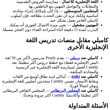
اللغة الإنجليزية للأعمال
- ممارسة العروض التقديمية
والمقابلات والتواصل المهني مع الناطقين بها.
المتعلمين المتوسطين
— إذا كان بإمكانك إجراء محادثة
أساسية ولكنك تريد أن تتقن التحدث بطلاقة، فإن أسلوب
كامبلي الغامر يعمل بشكل جيد.
المهنيين مشغول
— تعني ميزة الاتصال الفوري أنه يمكنك
التدرب لمدة 15 دقيقة أثناء استراحة الغداء دون الحجز مسبقًا.
كامبلي مقابل منصات تدريس اللغة
الإنجليزية الأخرى
كامبلي ضد
بريبلي
— يقدم Preply مدرسين لأكثر من 50 لغة
(ليس الإنجليزية فقط) مع خطط دروس أكثر تنظيمًا. يعد
Cambly أفضل لممارسة اللغة الإنجليزية غير الرسمية
والمحادثة المكثفة.
كامبلي ضد
italki
— آيتاكي لديه نطاق أوسع من اللغات
ونقاط الأسعار. تضمن Cambly متحدثين أصليين للغة الإنجليزية
وتوفر اتصالاً فوريًا.
كامبلي ضد
المجلس البريطاني
— المجلس الثقافي البريطاني
أكثر تنظيمًا وأكاديميًا. Cambly أكثر مرونة وتحدثًا.
الأسئلة المتداولة