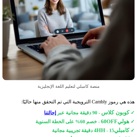
منصة كامبلي لتعليم اللغة الإنجليزية
هذه هي رموز Cambly الترويجية التي تم التحقق منها حاليًا:
كوبون كلاس
✓
- 90 دقيقة مجانية عبر
إحالتنا
هولي60OFF
✓
- خصم 60% على الخطة السنوية
كامبلي4HH
✓
- 15 دقيقة تجريبية مجانية