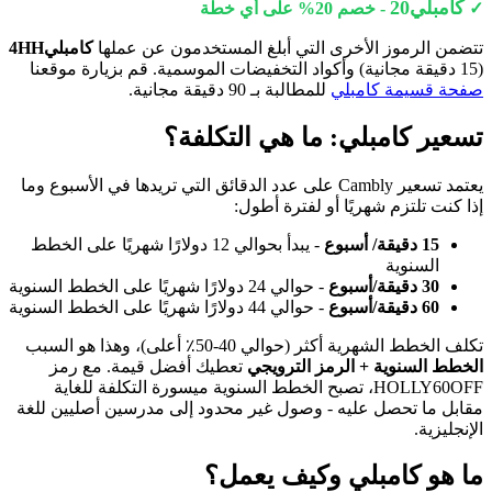
كامبلي20
✓
- خصم 20% على أي خطة
تتضمن الرموز الأخرى التي أبلغ المستخدمون عن عملها
كامبلي4HH
(15 دقيقة مجانية) وأكواد التخفيضات الموسمية. قم بزيارة موقعنا
صفحة قسيمة كامبلي
للمطالبة بـ 90 دقيقة مجانية.
تسعير كامبلي: ما هي التكلفة؟
يعتمد تسعير Cambly على عدد الدقائق التي تريدها في الأسبوع وما
إذا كنت تلتزم شهريًا أو لفترة أطول:
15 دقيقة/ أسبوع
- يبدأ بحوالي 12 دولارًا شهريًا على الخطط
السنوية
30 دقيقة/أسبوع
- حوالي 24 دولارًا شهريًا على الخطط السنوية
60 دقيقة/أسبوع
- حوالي 44 دولارًا شهريًا على الخطط السنوية
تكلف الخطط الشهرية أكثر (حوالي 40-50٪ أعلى)، وهذا هو السبب
الخطط السنوية + الرمز الترويجي
تعطيك أفضل قيمة. مع رمز
HOLLY60OFF، تصبح الخطط السنوية ميسورة التكلفة للغاية
مقابل ما تحصل عليه - وصول غير محدود إلى مدرسين أصليين للغة
الإنجليزية.
ما هو كامبلي وكيف يعمل؟