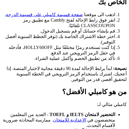
الخاص بك
اذهب الى موقعنا
صفحة قسيمة كامبلي على قسيمة الدرجة
.
انقر فوق رابط الإحالة لفتح Cambly مع تطبيق رمز
CLASSCOUPON تلقائيًا.
قم بإنشاء حسابك أو قم بتسجيل الدخول.
اختر خطة الاشتراك الخاصة بك (توفر الخطط السنوية أفضل
التوفير).
إذا كنت تستخدم رمزًا مختلفًا مثل HOLLY60OFF، فأدخله
في حقل الرمز الترويجي عند الدفع.
تأكد من تطبيق الخصم وأكمل عملية الشراء.
نصيحة:
ابدأ برابط الإحالة لمدة 90 دقيقة مجانية لاختبار المنصة. إذا
أعجبك، اشترك باستخدام الرمز الترويجي في الخطة السنوية
لتحقيق أقصى قدر من التوفير.
من هو كامبلي الأفضل؟
كامبلي مثالي لـ:
التحضير لامتحان IELTS و TOEFL
- العديد من المعلمين
متخصصون في
الإعدادية للامتحان
. ممارسة المحادثة ضرورية
لأقسام التحدث.