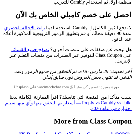
منظمة أولاً، ثم استخدام Cambly للتدريب.
احصل على خصم كامبلي الخاص بك الآن
لا تدفع الثمن الكامل لـ Cambly. استخدم لدينا
رابط الإحالة الحصري
لمدة 90 دقيقة مجانًا، أو قم بتطبيق الرموز الترويجية المذكورة أعلاه
عند الدفع.
هل تبحث عن صفقات على منصات أخرى؟
تصفح جميع القسائم
على Class Coupon للتوفير عبر العشرات من منصات التعلم عبر
الإنترنت.
آخر تحديث: 29 مارس 2026. تم التحقق من جميع الرموز وقت
النشر. قد تنتهي بعض العروض دون سابق إنذار.
صورة مميزة: تصوير كريستينا @ wocintechchat.com على Unsplash
لست متأكدا من المنصة التي تناسبك؟ اقرأ المقارنة الكاملة لدينا:
Preply vs Cambly vs italki — أسعار تم التحقق منها وأي منها سيتم
اختياره في عام 2026
.
More from Class Coupon