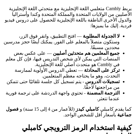
يربط Cambly متعلمي اللغة الإنجليزية مع متحدثي اللغة الإنجليزية
الأصليين من الولايات المتحدة والمملكة المتحدة وكندا وأستراليا
والدول الأخرى الناطقة باللغة الإنجليزية للحصول على دروس فيديو
فردية. إليك ما يميزها:
لا الجدولة المطلوبة
— افتح التطبيق، وانقر فوق الزر،
وستكون متصلاً بالمعلم على الفور. يمكنك أيضًا حجز مدرسين
محددين مسبقًا.
جميع المعلمين هم متحدثين أصليين
— على عكس بعض
المنصات التي يمكن لأي شخص التدريس فيها، فإن كل معلم
في Cambly هو متحدث أصلي للغة الإنجليزية.
تركز على المحادثة
— تعطي الدروس الأولوية لممارسة
التحدث، وهو ما يحتاجه معظم المتعلمين.
تسجيلات الدروس
- يتم تسجيل كل جلسة تلقائيًا حتى تتمكن
من مراجعتها لاحقًا.
الترجمة المضمنة
- تحتوي واجهة الدردشة على ترجمة فورية
عندما تتعثر.
كما يقدم كامبلي
كامبلي كيدز
(للأعمار من 4 إلى 15 سنة) و
فصول
جماعية
بأسعار أقل للشخص الواحد.
كيفية استخدام الرمز الترويجي كامبلي