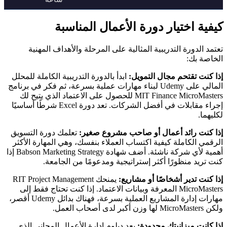
كيفية اختيار دورة الأعمال المناسبة
تعتمد الدورة التدريبية المثالية على المرحلة والأهداف المهنية
الخاصة بك:
إذا كنت تقتحم مجال التمويل:
ابدأ بالدورة التدريبية الكاملة للمحلل
المالي على Udemy لبناء مهارات عملية بسرعة، ثم فكر في برنامج
MIT Finance MicroMasters للحصول على الاعتماد الذي يتيح لك
إجراء مقابلات في أفضل الشركات. تعد دورة Excel شرطًا أساسيًا
لكليهما.
إذا كنت رائد أعمال أو صاحب مشروع صغير:
تعلمك دورة التسويق
الرقمي الكاملة كيفية اكتساب العملاء بنفسك، وهي المهارة الأكثر
أهمية لأي شركة ناشئة. أضف شهادة Babson Marketing Strategy إذا
كنت تريد منظورًا أكثر إستراتيجية ومدعومًا من الجامعة.
إذا كنت تدير أشخاصًا أو مشاريع:
يمنحك RIT Project Management
MicroMasters المعرفة وبيانات الاعتماد. إذا كنت تحتاج فقط إلى
مهارات إدارة المشاريع العملية بسرعة، فهناك بدائل Udemy أقصر،
ولكن MicroMasters لها وزن أكبر لدى أصحاب العمل.
إذا كانت ميزانيتك محدودة:
يعد دبلوم إدارة الأعمال المجاني الذي