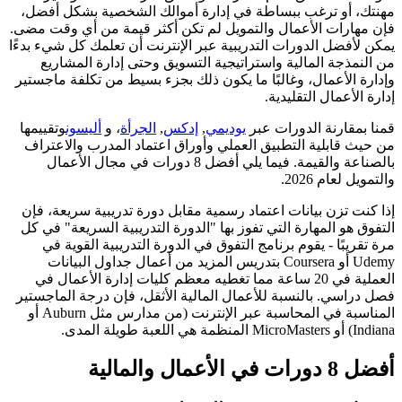
مهنتك، أو ترغب ببساطة في إدارة أموالك الشخصية بشكل أفضل،
فإن مهارات الأعمال والتمويل لم تكن أكثر قيمة من أي وقت مضى.
يمكن لأفضل الدورات التدريبية عبر الإنترنت أن تعلمك كل شيء بدءًا
من النمذجة المالية واستراتيجية التسويق وحتى إدارة المشاريع
وإدارة الأعمال، وغالبًا ما يكون ذلك بجزء بسيط من تكلفة ماجستير
إدارة الأعمال التقليدية.
قمنا بمقارنة الدورات عبر
يوديمي
,
إدكس
,
الجرأة
، و
أليسون
وتقييمها
من حيث قابلية التطبيق العملي وأوراق اعتماد المدرب والاعتراف
بالصناعة والقيمة. فيما يلي أفضل 8 دورات في مجال الأعمال
والتمويل لعام 2026.
إذا كنت تزن بيانات اعتماد رسمية مقابل دورة تدريبية سريعة، فإن
التفوق هو المهارة التي تفوز بها "الدورة التدريبية السريعة" في كل
مرة تقريبًا - يقوم برنامج التفوق في الدورة التدريبية القوية في
Udemy أو Coursera بتدريس المزيد من أعمال جداول البيانات
العملية في 20 ساعة مما تغطيه معظم كليات إدارة الأعمال في
فصل دراسي. بالنسبة للأعمال المالية الأثقل، فإن درجة الماجستير
المناسبة في المحاسبة عبر الإنترنت (من مدارس مثل Auburn أو
Indiana) أو MicroMasters المنظمة هي اللعبة طويلة المدى.
أفضل 8 دورات في الأعمال والمالية