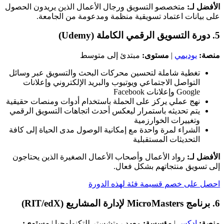
الأفضل لـ:
متخصصو التسويق ورجال الأعمال الذين يريدون الحصول
على بيانات اعتماد تسويقية منظمة ومدعومة من الجامعة.
5. دورة التسويق الرقمي الكاملة (Udemy)
منصة:
يوديمي
|
مستوى:
مبتدئ إلى متوسط
تغطية شاملة لتحسين محركات البحث والتسويق عبر وسائل
التواصل الاجتماعي ويوتيوب والبريد الإلكتروني وإعلانات
Google وإعلانات Facebook
نهج عملي يركز على الحملة باستخدام أدوات ومنصات حقيقية
يتم تحديثه باستمرار ليعكس أحدث اتجاهات التسويق الرقمي
وتغييرات الخوارزمية
الشراء لمرة واحدة مع إمكانية الوصول مدى الحياة إلى كافة
التحديثات المستقبلية
الأفضل لـ:
رواد الأعمال وأصحاب الأعمال الصغيرة الذين يحتاجون
إلى تسويق منتجاتهم بشكل فعال.
احصل على خصم قسيمة فئة لهذه الدورة
6. برنامج MicroMasters لإدارة المشاريع (RIT/edX)
منصة:
إدكس
|
مؤسسة:
معهد روتشستر للتكنولوجيا |
مستوى: