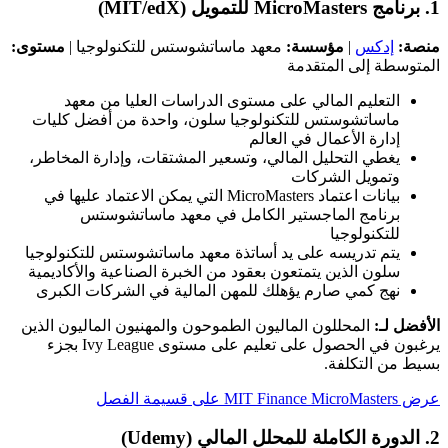
1. برنامج MicroMasters للتمويل (MIT/edX)
منصة:
إدكس
|
مؤسسة:
معهد ماساتشوستس للتكنولوجيا |
مستوى:
المتوسطة إلى المتقدمة
التعليم المالي على مستوى الدراسات العليا من معهد
ماساتشوستس للتكنولوجيا سلون، واحدة من أفضل كليات
إدارة الأعمال في العالم
يغطي التحليل المالي، وتسعير المشتقات، وإدارة المخاطر،
وتمويل الشركات
بيانات اعتماد MicroMasters التي يمكن الاعتماد عليها في
برنامج الماجستير الكامل في معهد ماساتشوستس
للتكنولوجيا
يتم تدريسه على يد أساتذة معهد ماساتشوستس للتكنولوجيا
سلون الذين يتمتعون بعقود من الخبرة الصناعية والأكاديمية
نهج كمي صارم يؤهلك للمهن المالية في الشركات الكبرى
الأفضل لـ:
المحللون الماليون الطموحون والمهنيون الماليون الذين
يرغبون في الحصول على تعليم على مستوى Ivy League بجزء
بسيط من التكلفة.
عرض MIT Finance MicroMasters على قسيمة الفصل
2. الدورة الكاملة للمحلل المالي (Udemy)