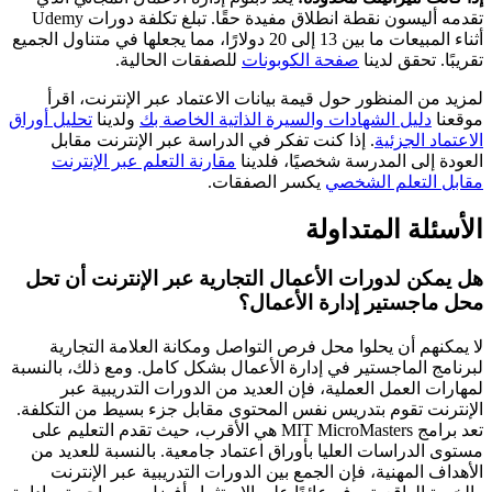
تقدمه أليسون نقطة انطلاق مفيدة حقًا. تبلغ تكلفة دورات Udemy
أثناء المبيعات ما بين 13 إلى 20 دولارًا، مما يجعلها في متناول الجميع
تقريبًا. تحقق لدينا
صفحة الكوبونات
للصفقات الحالية.
لمزيد من المنظور حول قيمة بيانات الاعتماد عبر الإنترنت، اقرأ
موقعنا
دليل الشهادات والسيرة الذاتية الخاصة بك
ولدينا
تحليل أوراق
الاعتماد الجزئية
. إذا كنت تفكر في الدراسة عبر الإنترنت مقابل
العودة إلى المدرسة شخصيًا، فلدينا
مقارنة التعلم عبر الإنترنت
مقابل التعلم الشخصي
يكسر الصفقات.
الأسئلة المتداولة
هل يمكن لدورات الأعمال التجارية عبر الإنترنت أن تحل
محل ماجستير إدارة الأعمال؟
لا يمكنهم أن يحلوا محل فرص التواصل ومكانة العلامة التجارية
لبرنامج الماجستير في إدارة الأعمال بشكل كامل. ومع ذلك، بالنسبة
لمهارات العمل العملية، فإن العديد من الدورات التدريبية عبر
الإنترنت تقوم بتدريس نفس المحتوى مقابل جزء بسيط من التكلفة.
تعد برامج MIT MicroMasters هي الأقرب، حيث تقدم التعليم على
مستوى الدراسات العليا بأوراق اعتماد جامعية. بالنسبة للعديد من
الأهداف المهنية، فإن الجمع بين الدورات التدريبية عبر الإنترنت