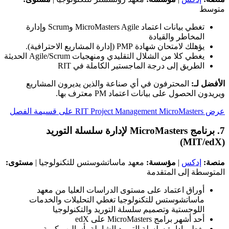
متوسط
تغطي بيانات اعتماد MicroMasters Agile وScrum وإدارة
المخاطر والقيادة
يؤهلك لامتحان شهادة PMP (إدارة المشاريع الاحترافية).
يغطي كلا من الشلال التقليدي ومنهجيات Agile/Scrum الحديثة
الطريق إلى درجة الماجستير الكاملة في RIT
الأفضل لـ:
المحترفون في أي صناعة والذين يديرون المشاريع
ويريدون الحصول على بيانات اعتماد PM معترف بها.
عرض RIT Project Management MicroMasters على قسيمة الفصل
7. برنامج MicroMasters لإدارة سلسلة التوريد
(MIT/edX)
منصة:
إدكس
|
مؤسسة:
معهد ماساتشوستس للتكنولوجيا |
مستوى:
المتوسطة إلى المتقدمة
أوراق اعتماد على مستوى الدراسات العليا من معهد
ماساتشوستس للتكنولوجيا تغطي التحليلات والخدمات
اللوجستية وتصميم سلسلة التوريد والتكنولوجيا
أحد أشهر برامج MicroMasters على edX
يغطي إدارة سلسلة التوريد الشاملة بأساليب كمية