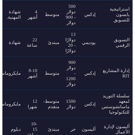
500
استراتيجية
دولار
4
شهادة
بابسون
إدكس
متوسط
- 900
أشهر
المهنية.
للتسويق
دولار
13
التسويق
دولارًا
22
يوديمي
مبتدئ
شهادة
الرقمي
- 20
ساعة
دولارًا
900
دولار
إدارة المشاريع
8-10
إدكس
-
متوسط
مايكروماست
RIT
أشهر
1200
دولار
سلسلة التوريد
لمعهد
1500
متوسط-
12
إدكس
مايكروماست
ماساتشوستس
دولار
متقدم
شهرا
للتكنولوجيا
10-
أليسون لإدارة
أليسون
حر
مبتدئ
15
دبلوم
الأعمال
ساعة