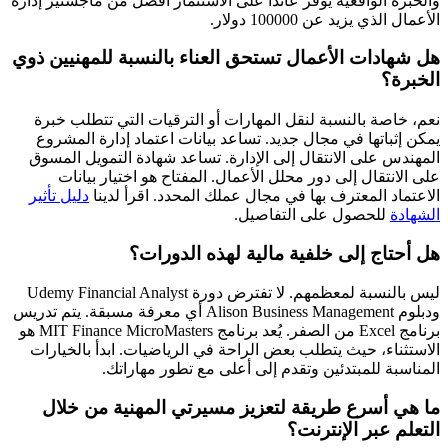
والخبرة الواقعية يوفر عائدًا على الاستثمار أفضل من ماجستير إدارة
الأعمال الذي يزيد عن 100000 دولار.
هل شهادات الأعمال تستحق العناء بالنسبة للمهنيين ذوي
الخبرة؟
نعم، خاصة بالنسبة لنقل المهارات أو الترقيات التي تتطلب خبرة
يمكن إثباتها في مجال جديد. تساعد بيانات اعتماد إدارة المشروع
المهندس على الانتقال إلى الإدارة. تساعد شهادة التمويل المسوق
على الانتقال إلى دور محلل الأعمال. المفتاح هو اختيار بيانات
الاعتماد المعترف بها في مجال عملك المحدد. اقرأ لدينا
دليل تأثير
الشهادة
للحصول على التفاصيل.
هل أحتاج إلى خلفية مالية لهذه الدورات؟
ليس بالنسبة لمعظمهم. لا تفترض دورة Udemy Financial Analyst
ودبلوم Alison Business Management أي معرفة مسبقة. يتم تدريس
برنامج Excel من الصفر. يُعد برنامج MIT Finance MicroMasters هو
الاستثناء، حيث يتطلب بعض الراحة في الرياضيات. ابدأ بالخيارات
المناسبة للمبتدئين وتقدم إلى أعلى مع تطور مهاراتك.
ما هي أسرع طريقة لتعزيز مسيرتي المهنية من خلال
التعلم عبر الإنترنت؟