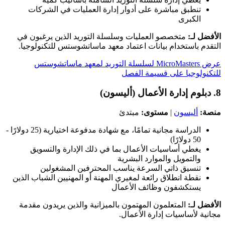
تنطبق مباشرة على أدوار إدارة العمليات في الشركات
الكبرى
الأفضل لـ:
متخصصو العمليات وسلسلة التوريد الذين يرغبون في
التقدم باستخدام بيانات اعتماد معهد ماساتشوستس للتكنولوجيا.
عرض MicroMasters لسلسلة التوريد لمعهد ماساتشوستس
للتكنولوجيا على قسيمة الفصل
8. دبلوم إدارة الأعمال (أليسون)
منصة:
أليسون
|
مستوى:
مبتدئ
الدراسة مجانية تمامًا، مع شهادة مدفوعة اختيارية (25 دولارًا -
50 دولارًا)
يغطي أساسيات الأعمال بما في ذلك الإدارة والتسويق
والتمويل والموارد البشرية
تنسيق ذاتي السرعة يناسب المحترفين المشغولين
نقطة انطلاق رائعة لمغيري المهنة أو المهنيين الشباب الذين
يستكشفون وظائف الأعمال
الأفضل لـ:
المتعلمون المهتمون بالميزانية والذين يريدون مقدمة
مجانية لأساسيات إدارة الأعمال.