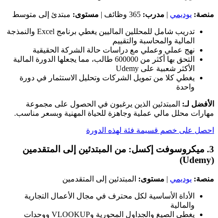
منصة:
يوديمي
|
مدرب:
365 وظائف |
مستوى:
مبتدئ إلى متوسط
تدريب شامل للمحللين الماليين يغطي برنامج Excel والنمذجة
المالية والمحاسبة والتقييم
نهج عملي وعملي مع دراسات حالة الشركة الحقيقية
التحق بها أكثر من 600000 طالب، مما يجعلها الدورة المالية
الأكثر شعبية على Udemy
يغطي كلا من تمويل الشركات وتحليل الاستثمار في دورة
واحدة
الأفضل لـ:
المبتدئين الذين يرغبون في الحصول على مجموعة
مهارات محلل مالي عملية وجاهزة للحياة المهنية وبسعر مناسب.
احصل على خصم قسيمة فئة لهذه الدورة
3. ميكروسوفت إكسل: من المبتدئين إلى المتقدمين
(Udemy)
منصة:
يوديمي
|
مستوى:
المبتدئين إلى المتقدمين
الأداة الأساسية لكل محترف في مجال الأعمال التجارية
والمالية
يغطي الصيغ والجداول المحورية وVLOOKUP ووحدات