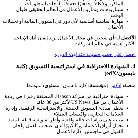
الماكرو وVBA وPower Query ولوحات المعلومات
سيناريوهات وتمارين الأعمال في العالم الحقيقي طوال
الوقت
مهارة أساسية أساسية لأي دور في الشؤون المالية أو تحليلات
الأعمال
الأفضل لـ:
أي شخص في مجال الأعمال يريد إتقان أداة الإنتاجية
الأكثر أهمية في عالم الشركات.
احصل على خصم قسيمة فئة لهذه الدورة
4. الشهادة الاحترافية في استراتيجية التسويق (كلية
بابسون/edX)
منصة:
إدكس
|
مؤسسة:
كلية بابسون |
مستوى:
متوسط
شهادة احترافية من شركة Babson، المصنفة رقم 1 في ريادة
الأعمال من قبل US News لأكثر من 30 عامًا
يغطي مبادئ التسويق الحديثة، والاستراتيجية الرقمية، وإدارة
العلامات التجارية، واكتساب العملاء
مبنية على دراسات حالة واقعية وأطر تسويقية قابلة للتنفيذ
تحمل أوراق الاعتماد وزنًا كبيرًا لدى أصحاب العمل ولجان
القبول في ماجستير إدارة الأعمال