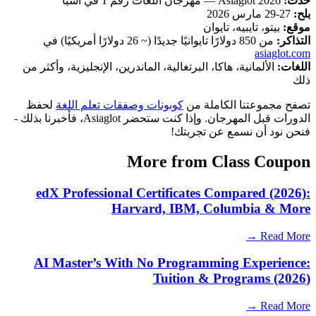
حدث:
Asiaglot 2026 — مهرجان اللغات رقم 1 في آسيا
بلح:
27-29 مارس 2026
موقع:
بيتو، تايبيه، تايوان
التذاكر:
من 850 دولارًا تايوانيًا جديدًا (~ 26 دولارًا أمريكيًا) في
asiaglot.com
اللغات:
الألمانية، هاكا، البرتغالية، الماندرين، الإنجليزية، وأكثر من
ذلك
تصفح مجموعتنا الكاملة من
كوبونات وصفقات تعلم اللغة
لحفظ
الدورات قبل المهرجان. وإذا كنت ستحضر Asiaglot، فأخبرنا بذلك -
فنحن نود أن نسمع عن تجربتك!
More from Class Coupon
edX Professional Certificates Compared (2026):
Harvard, IBM, Columbia & More
Read More →
AI Master’s With No Programming Experience:
Tuition & Programs (2026)
Read More →