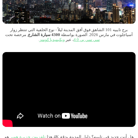
برج تايبيه 101 الشاهق فوق أفق المدينة ليلاً - نوع الخلفية التي تنتظر زوار
آسياجلوت في مارس 2026. الصورة بواسطة
4300 سيارة الشارع
, مرخصة تحت
سي سي بي 4.0
، عبر
ويكيميديا ​​​​كومنز
.
هل أنت جديد في تايبيه؟ دليل المدينة بدقة 4K هذا
تلفزيون جزيرة هوبر
هو