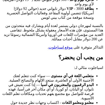
لأي يوم واحد
بطاقة VIP
- 3000 دولار تايواني جديد (حوالي 92 دولارًا
أمريكيًا) تتضمن أولوية المقاعد وفعاليات التواصل الحصرية
ونسخة موقعة من كتاب بيني لويس
بالنسبة لمهرجان دولي يستمر لعدة أيام ويشارك فيه متحدثون من
هذا المستوى، فإن هذه الأسعار معقولة بشكل ملحوظ. تتقاضى
العديد من مؤتمرات اللغات في أوروبا وأمريكا الشمالية رسومًا تزيد
عن 200 دولار مقابل أحداث مماثلة.
التذاكر متوفرة على
موقع اسياجلوت
.
من يجب أن يحضر؟
اسياجلوت مثالي لـ:
متعلمي اللغة في أي مستوى
— سواء كنت تتعلم لغتك
الأجنبية الأولى أو العاشرة، ستجد الإلهام والنصائح العملية.
البدو الرقميون والمغتربون في آسيا
— إذا كنت تعيش في
تايوان، أو اليابان، أو كوريا، أو أي مكان آخر في آسيا، فهذه
فرصة للتواصل مع مجتمع يفهم تحديات ومكافآت تعلم اللغات
الآسيوية.
معلمو ومعلمو اللغات
- اكتساب وجهات نظر جديدة حول