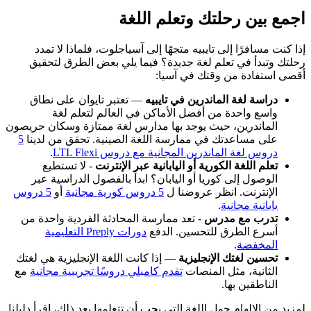
اجمع بين رحلتك وتعلم اللغة
إذا كنت مسافرًا إلى تايبيه متجهًا إلى آسياجلوت، فلماذا لا تمدد
رحلتك وتبدأ في تعلم لغة جديدة؟ فيما يلي بعض الطرق لتحقيق
أقصى استفادة من وقتك في آسيا:
دراسة لغة الماندرين في تايبيه
— تعتبر تايوان على نطاق
واسع واحدة من أفضل الأماكن في العالم لتعلم لغة
الماندرين، حيث يوجد بها مدارس لغة ممتازة وسكان حريصون
على مساعدتك في ممارسة اللغة الصينية. تحقق من لدينا
5
دروس لغة الماندرين المجانية مع دروس LTL Flexi
.
تعلم اللغة الكورية أو اليابانية عبر الإنترنت
- لا تستطيع
الوصول إلى كوريا أو اليابان؟ ابدأ بالفصول الدراسية عبر
الإنترنت. انظر عروضنا ل
5 دروس كورية مجانية
أو
5 دروس
يابانية مجانية
.
تدرب مع مدرس
- تعد ممارسة المحادثة الفردية واحدة من
أسرع الطرق للتحسين. الدفع
دورات Preply التعليمية
المخفضة
.
تحسين لغتك الإنجليزية
— إذا كانت اللغة الإنجليزية هي لغتك
الثانية، مثل المنصات
تقدم كامبلي دروسًا تجريبية مجانية
مع
الناطقين بها.
لمزيد من الإلهام حول اللغة التي يجب أن تتعلمها بعد ذلك، اقرأ دليلنا