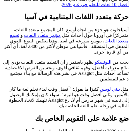
أفضل 10 لغات للتعلم في عام 2026
.
حركة متعدد اللغات المتنامية في آسيا
آسياجلوت هو جزء من اتجاه أوسع. كان المجتمع متعدد اللغات،
متمركزًا في أوروبا حول أحداث مثل
مؤتمر متعدد اللغات
و
تجمع
متعدد اللغات
، تتوسع بسرعة في آسيا. وهذا يعكس التنوع اللغوي
المذهل في المنطقة - فآسيا هي موطن لأكثر من 2300 لغة، أي أكثر
من أي قارة أخرى.
بحث من
اليونسكو
يظهر باستمرار أن التعليم متعدد اللغات يؤدي إلى
نتائج معرفية أفضل، وفهم ثقافي أقوى، وتحسين الفرص الاقتصادية.
تساعد أحداث مثل Asiaglot في نشر هذه الرسالة مع بناء مجتمع
داعم للمتعلمين.
مثل
بيني لويس
كثيرًا ما يقول: "أفضل وقت لبدء تعلم لغة ما كان
بالأمس. وثاني أفضل وقت هو اليوم". سواء كان بإمكانك الوصول
إلى تايبيه في شهر مارس أم لا، دع Asiaglot تلهمك لاتخاذ الخطوة
التالية في رحلة تعلم اللغة الخاصة بك.
ضع علامة على التقويم الخاص بك