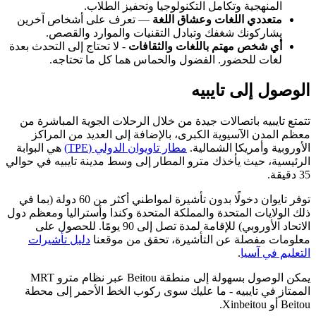
المنهجية وتكامل التكنولوجيا وتحفيز الطلاب.
متعددي اللغات وعشاق اللغة
— تعرف على أشخاص آخرين
يشاركونك شغفك وتبادل التقنيات والموارد والقصص.
أي شخص مهتم باللغات والثقافات
- لا تحتاج إلى التحدث بعدة
لغات للحضور. الفضول والحماس هما كل ما تحتاجه.
الوصول إلى تايبيه
تتمتع تايبيه باتصالات جيدة من خلال الرحلات الجوية المباشرة من
معظم المدن الآسيوية الكبرى، بالإضافة إلى العديد من المراكز
الأوروبية وأمريكا الشمالية.
مطار تاويوان الدولي (TPE)
هي البوابة
الرئيسية، حيث يأخذك مترو المطار إلى وسط مدينة تايبيه في حوالي
35 دقيقة.
توفر تايوان دخولًا بدون تأشيرة لمواطني أكثر من 60 دولة (بما في
ذلك الولايات المتحدة والمملكة المتحدة وكندا وأستراليا ومعظم دول
الاتحاد الأوروبي) للإقامة لمدة تصل إلى 90 يومًا. للحصول على
معلومات مفصلة عن التأشيرة، تحقق من موقعنا
دليل تأشيرات
التعليم في آسيا
.
يمكن الوصول بسهولة إلى منطقة Beitou عبر نظام مترو MRT
الممتاز في تايبيه - ما عليك سوى ركوب الخط الأحمر إلى محطة
Beitou أو Xinbeitou.