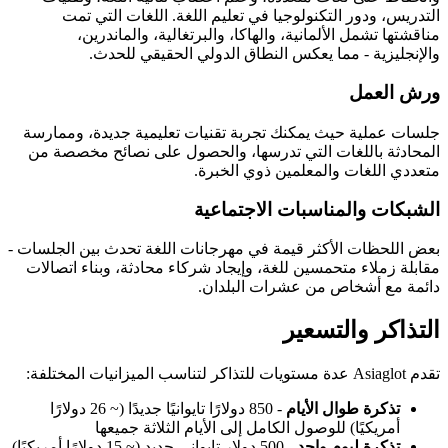
التدريس، ودور التكنولوجيا في تعليم اللغة. اللغات التي تمت
مناقشتها تشمل الألمانية، والهاكا، والبرتغالية، والماندرين،
والإنجليزية - مما يعكس النطاق الدولي الحقيقي للحدث.
ورش العمل
جلسات عملية حيث يمكنك تجربة تقنيات تعليمية جديدة، وممارسة
المحادثة باللغات التي تدرسها، والحصول على نصائح مخصصة من
متعددي اللغات والمعلمين ذوي الخبرة.
الشبكات والمناسبات الاجتماعية
بعض اللحظات الأكثر قيمة في مهرجانات اللغة تحدث بين الجلسات -
مقابلة زملاء متحمسين للغة، وإيجاد شركاء محادثة، وبناء اتصالات
دائمة مع أشخاص من عشرات البلدان.
التذاكر والتسعير
تقدم Asiaglot عدة مستويات للتذاكر لتناسب الميزانيات المختلفة:
تذكرة طوال الأيام
- 850 دولارًا تايوانيًا جديدًا (~ 26 دولارًا
أمريكيًا) للوصول الكامل إلى الأيام الثلاثة جميعها
تذكرة ليوم واحد
- 500 دولار تايواني جديد (~ 15 دولارًا أمريكيًا)