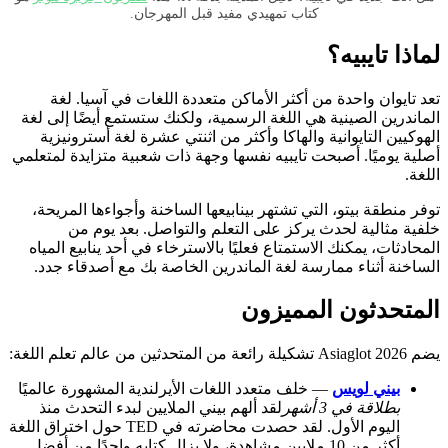
كتاب تمهيدي مفيد قبل المهرجان.
لماذا تايبيه؟
تعد تايوان واحدة من أكثر الأماكن متعددة اللغات في آسيا. لغة
الماندرين الصينية هي اللغة الرسمية، ولكنك ستستمع أيضًا إلى لغة
الهوكيين التايوانية والهاكا وأكثر من اثنتي عشرة لغة أسترونيزية
أصلية يوميًا. أصبحت تايبيه نفسها وجهة ذات شعبية متزايدة لمتعلمي
اللغة.
توفر منطقة بيتو، التي تشتهر بينابيعها الساخنة وأجواءها المريحة،
خلفية مثالية لحدث يركز على التعلم والتواصل. بعد يوم من
المحادثات، يمكنك الاستمتاع فعليًا بالاسترخاء في أحد ينابيع المياه
الساخنة أثناء ممارسة لغة الماندرين الخاصة بك مع أصدقاء جدد.
المتحدثون المميزون
يضم Asiaglot 2026 تشكيلة رائعة من المتحدثين من عالم تعلم اللغة:
بيني لويس
— خلف متعدد اللغات الأيرلندية المشهورة عالميًا
بطلاقة في 3 أشهر
لقد ألهم بيني الملايين لبدء التحدث منذ
اليوم الأول. لقد حصدت محاضرته في TED حول اختراق اللغة
أكثر من 10 ملايين مشاهدة، ولا يزال كتابه واحدًا من أفضل