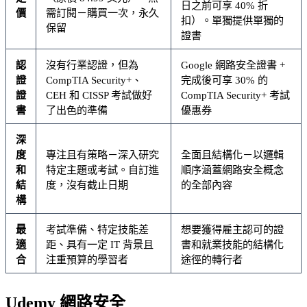
日之前可享 40% 折
價
需訂閱－購買一次，永久
扣）。單獨提供單獨的
保留
證書
認
沒有行業認證，但為
Google 網路安全證書 +
證
CompTIA Security+、
完成後可享 30% 的
證
CEH 和 CISSP 考試做好
CompTIA Security+ 考試
書
了出色的準備
優惠券
深
度
專注且有策略－深入研究
全面且結構化－以邏輯
和
特定主題或考試。自訂進
順序涵蓋網路安全概念
結
度，沒有截止日期
的全部內容
構
最
考試準備、特定技能差
想要獲得雇主認可的證
適
距、具有一定 IT 背景且
書和就業技能的結構化
合
注重預算的學習者
途徑的轉行者
Udemy 網路安全