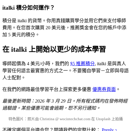
italki 積分如何運作？
積分是 italki 的貨幣。你用真錢購買學分並用它們來支付導師
費用。在您首次購買 20 美元後，推薦獎金會在您的帳戶中添
加 5 美元的積分。
在 italki 上開始以更少的成本學習
導師起價為 4 美元/小時，我們的
$5 推薦積分
, italki 是與真人
學習任何語言最實惠的方式之一。不要獨自學習－立即與母語
人士配對。
在我們的網路最佳學習平台上探索更多優惠
優惠券頁面
。
最後更新時間：2026 年 3 月 29 日。所有程式碼均在發佈時經
過驗證。某些優惠可能會過期，恕不另行通知。
特色圖片：照片由 Christina @ wocintechchat.com 在 Unsplash 上拍攝
不確定哪個平台適合您？閱讀我們的完整比較：
Preply、