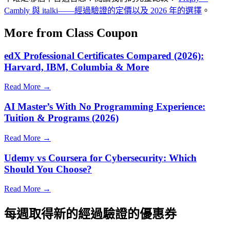
Cambly 與 italki——經過驗證的定價以及 2026 年的選擇
。
More from Class Coupon
edX Professional Certificates Compared (2026):
Harvard, IBM, Columbia & More
Read More →
AI Master’s With No Programming Experience:
Tuition & Programs (2026)
Read More →
Udemy vs Coursera for Cybersecurity: Which
Should You Choose?
Read More →
每週取得新的經過驗證的優惠券