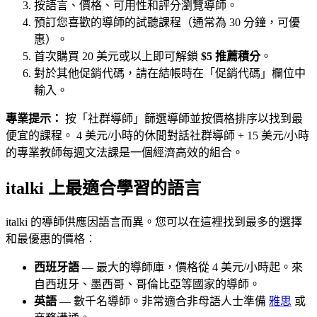
按語言、價格、可用性和評分瀏覽導師。
預訂您喜歡的導師的試聽課程（通常為 30 分鐘，可優
惠）。
首次購買 20 美元或以上即可解鎖
$5 推薦積分
。
對於其他促銷代碼，請在結帳時在「促銷代碼」欄位中
輸​​入。
專業提示：
按「社群導師」篩選導師並按價格排序以找到最
便宜的課程。 4 美元/小時的休閒對話社群導師 + 15 美元/小時
的專業教師每週文法課是一個經濟高效的組合。
italki 上最適合學習的語言
italki 的導師供應因語言而異。您可以在這裡找到最多的選擇
和最優惠的價格：
西班牙語
— 最大的導師庫，價格從 4 美元/小時起。來
自西班牙、墨西哥、哥倫比亞等國家的導師。
英語
— 數千名導師。非常適合非母語人士準備
雅思
或