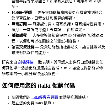
語和粵語等小眾語言。如果有人說它，可能有 italki 導
師。
10,000+導師
— 更多導師選擇意味著更有機會找到符合
您學習風格、日程安排和預算的導師。
無需訂閱
— 每節課付費。沒有承諾，沒有經常性費用。
每月上一堂課或每週上五堂課 — 由您決定。
試聽課程
— 大多數導師都會提供 30 分鐘的折扣試聽課
程，以便您可以在開始之前測試相容性。
語言交流社群
— 免費功能包括社群貼文、語言挑戰以及
尋找對話夥伴的能力。
研究來自
劍橋評估
一致表明，與母語人士進行口語練習比任
何其他單一活動更能加速語言習得。 italki 讓全世界都能以傳
統成本的一小部分獲得這項服務。
如何使用您的 italki 促銷代碼
訪問我們的
italki優惠券頁面
並點擊推薦連結。
建立您的免費 italki 帳戶。