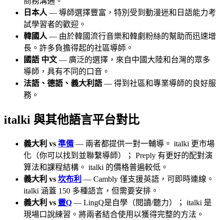
商務溝通。
日本人
— 導師選擇豐富，特別受到動漫迷和日語能力考
試學習者的歡迎。
韓國人
— 由於韓國流行音樂和韓劇粉絲的幫助而迅速增
長。許多負擔得起的社區導師。
國語 中文
— 廣泛的選擇，來自中國大陸和台灣的眾多
導師，具有不同的口音。
法語、德語、義大利語
— 得到社區和專業導師的良好服
務。
italki 與其他語言平台對比
義大利 vs
準備
— 兩者都提供一對一輔導。 italki 更市場
化（你可以找到並聯繫導師）； Preply 有更好的配對演
算法和課程結構。 italki 的價格普遍較低。
義大利 vs
坎布利
— Cambly 僅支援英語，可即時連線。
italki 涵蓋 150 多種語言，但需要安排。
義大利 vs
靈Q
— LingQ是自學（閱讀/聽力）； italki 是
現場口說練習。將兩者結合使用以獲得完整的方法。