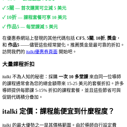
5關
✓
— 首次購買可立減 5 美元
10折
✓
— 課程套餐可享 10 美元
作品5
✓
— 每堂課減 5 美元
在優惠券網站上發現的其他代碼包括
CF5
,
5關
,
10折
,
獎金
，
和
作品5
——儘管這些經常變化。推薦獎金是最可靠的折扣。
訪問我們的
italki優惠券頁面
開始吧。
大量課程折扣
italki 不為人知的秘密：採購
一次 10 多堂課
來自同一位導師
的課程通常會為您的總金額帶來 15-25 美元的套餐折扣。許多
導師提供每節課 5-15% 折扣的課程套餐，並且這些節省可與
促銷代碼積分疊加。
italki 定價：課程能便宜到什麼程度？
italki 的最大優勢之一是其價格範圍。由於導師自行設定費