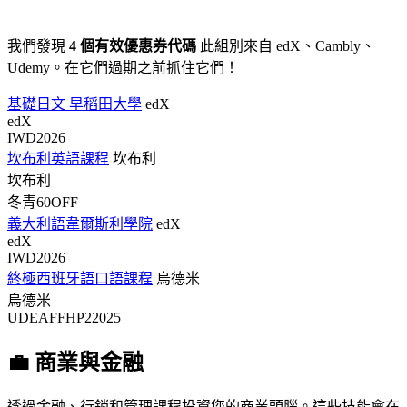
我們發現
4 個有效優惠券代碼
此組別來自 edX、Cambly、
Udemy。在它們過期之前抓住它們！
基礎日文 早稻田大學
edX
edX
IWD2026
坎布利英語課程
坎布利
坎布利
冬青60OFF
義大利語韋爾斯利學院
edX
edX
IWD2026
終極西班牙語口語課程
烏德米
烏德米
UDEAFFHP22025
💼 商業與金融
透過金融、行銷和管理課程投資您的商業頭腦。這些技能會在