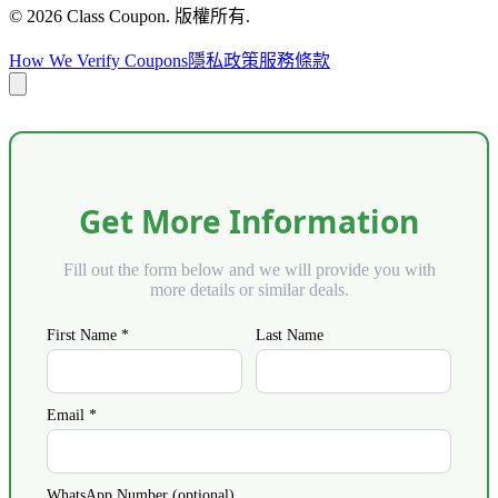
©
2026
Class Coupon.
版權所有
.
How We Verify Coupons
隱私政策
服務條款
Get More Information
Fill out the form below and we will provide you with
more details or similar deals.
First Name *
Last Name
Email *
WhatsApp Number (optional)