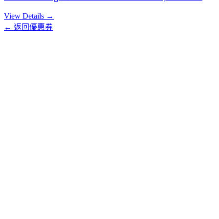
View Details →
← 返回優惠券